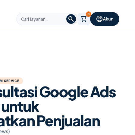
0
search
shopping_cart
account_circle
Akun
M SERVICE
sultasi Google Ads
 untuk
tkan Penjualan
iews)