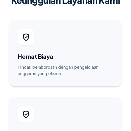
Keunggulan Layanan Kami
verified_user
Hemat Biaya
Hindari pemborosan dengan pengelolaan
anggaran yang efisien.
verified_user