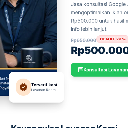
Jasa konsultasi Google
mengoptimalkan iklan on
Rp500.000 untuk hasil 
info lebih lanjut.
HEMAT 23%
Rp
650.000
Rp
500.00
chat
Konsultasi Layanan
verified
Terverifikasi
Layanan Resmi