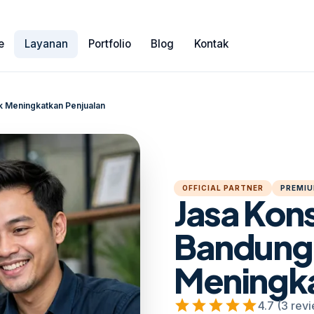
e
Layanan
Portfolio
Blog
Kontak
k Meningkatkan Penjualan
OFFICIAL PARTNER
PREMIU
Jasa Kon
Bandung
Meningka
star
star
star
star
star
4.7 (3 rev