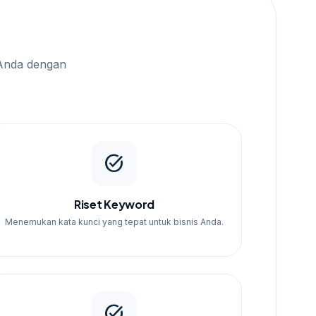
Anda dengan
task_alt
Riset Keyword
Menemukan kata kunci yang tepat untuk bisnis Anda.
task_alt