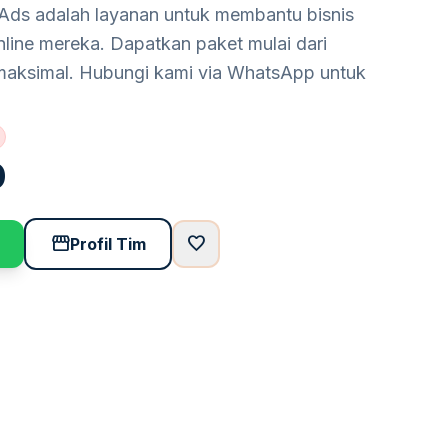
 Ads adalah layanan untuk membantu bisnis
line mereka. Dapatkan paket mulai dari
maksimal. Hubungi kami via WhatsApp untuk
0
storefront
favorite
Profil Tim