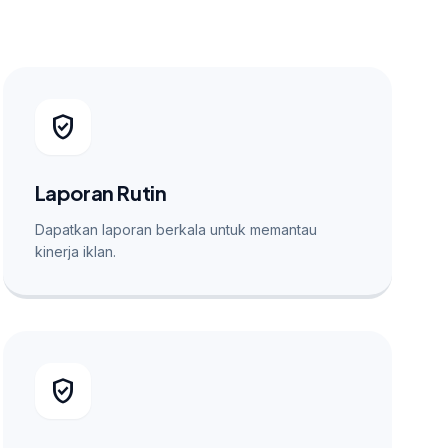
verified_user
Laporan Rutin
Dapatkan laporan berkala untuk memantau
kinerja iklan.
verified_user