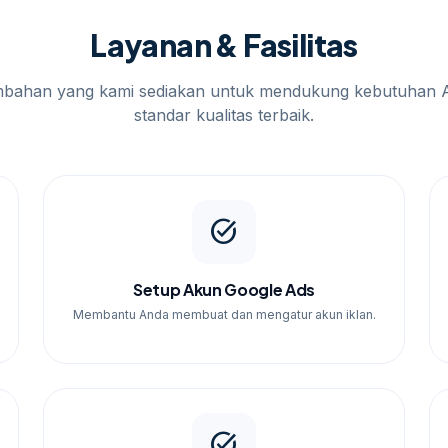
klan.
Layanan & Fasilitas
t,
jasaiklanweb.id
membantu pembaca menjaga
mbahan yang kami sediakan untuk mendukung kebutuhan 
standar kualitas terbaik.
task_alt
Setup Akun Google Ads
Membantu Anda membuat dan mengatur akun iklan.
task_alt