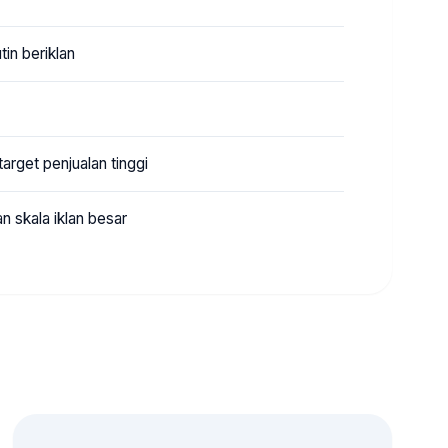
in beriklan
arget penjualan tinggi
n skala iklan besar