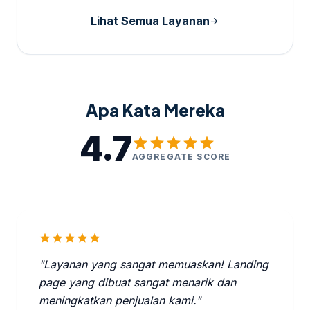
Lihat Semua Layanan
arrow_forward
Apa Kata Mereka
4.7
star
star
star
star
star
AGGREGATE SCORE
star
star
star
star
star
"Layanan yang sangat memuaskan! Landing
page yang dibuat sangat menarik dan
meningkatkan penjualan kami."