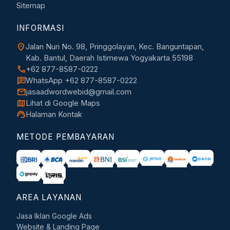
Sitemap
INFORMASI
location_on
Jalan Nuri No. 98, Pringgolayan, Kec. Banguntapan,
Kab. Bantul, Daerah Istimewa Yogyakarta 55198
call
+62 877-8587-0222
chat
WhatsApp +62 877-8587-0222
mail
jasaadwordwebid@gmail.com
map
Lihat di Google Maps
support_agent
Halaman Kontak
METODE PEMBAYARAN
AREA LAYANAN
Jasa Iklan Google Ads
Website & Landing Page