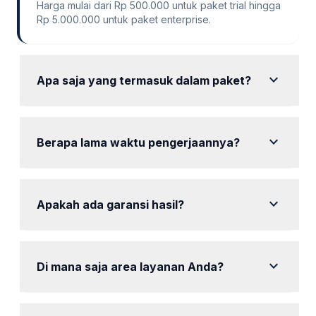
Harga mulai dari Rp 500.000 untuk paket trial hingga
Rp 5.000.000 untuk paket enterprise.
expand_more
Apa saja yang termasuk dalam paket?
Setiap paket mencakup desain landing page,
konten, dan laporan kinerja.
expand_more
Berapa lama waktu pengerjaannya?
Waktu pengerjaan bervariasi antara 6 hingga 30 hari
tergantung paket yang dipilih.
expand_more
Apakah ada garansi hasil?
Kami tidak menjamin hasil spesifik, tetapi kami
menggunakan strategi terbaik untuk meningkatkan
expand_more
konversi.
Di mana saja area layanan Anda?
Kami melayani seluruh area Jakarta, termasuk Tebet
dan Pluit.