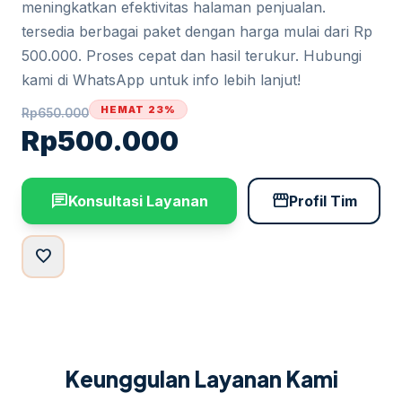
meningkatkan efektivitas halaman penjualan.
tersedia berbagai paket dengan harga mulai dari Rp
500.000. Proses cepat dan hasil terukur. Hubungi
kami di WhatsApp untuk info lebih lanjut!
HEMAT 23%
Rp
650.000
Rp
500.000
chat
storefront
Konsultasi Layanan
Profil Tim
favorite
Keunggulan Layanan Kami