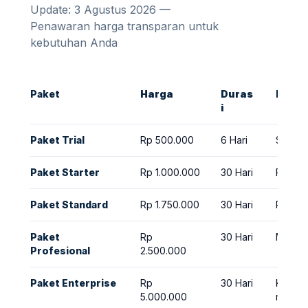
Update: 3 Agustus 2026 —
Penawaran harga transparan untuk
kebutuhan Anda
Paket
Harga
Duras
Fitur
i
Paket Trial
Rp 500.000
6 Hari
Setup 
Paket Starter
Rp 1.000.000
30 Hari
Penarg
Paket Standard
Rp 1.750.000
30 Hari
Riset k
Paket
Rp
30 Hari
Multi-
Profesional
2.500.000
Paket Enterprise
Rp
30 Hari
Kampan
5.000.000
manag