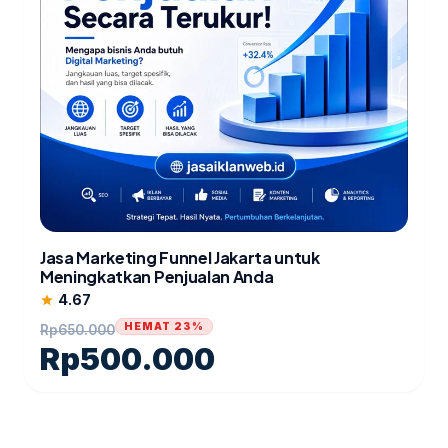
Jasa Marketing Funnel Jakarta untuk
Meningkatkan Penjualan Anda
4.67
star
HEMAT 23%
Rp
650.000
Rp
500.000