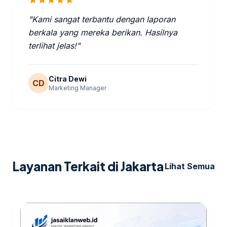
star
star
star
star
star
"Kami sangat terbantu dengan laporan
berkala yang mereka berikan. Hasilnya
terlihat jelas!"
Citra Dewi
CD
Marketing Manager
Layanan Terkait di Jakarta
Lihat Semua