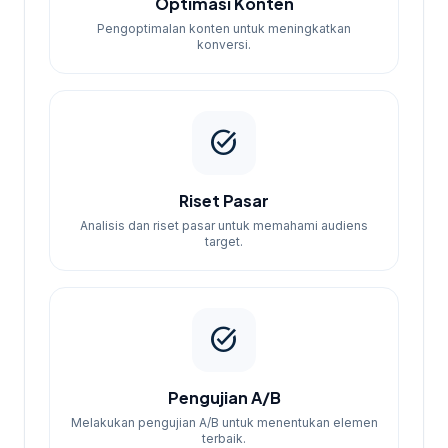
Optimasi Konten
membantu pembaca menjaga brief tetap
Pengoptimalan konten untuk meningkatkan
selaras dengan target promosi.
konversi.
Perbandingan Opsi
Paket kami dirancang untuk berbagai
task_alt
kebutuhan layanan, mulai dari uji coba
untuk pemula hingga strategi kompleks
Riset Pasar
untuk perusahaan besar.
Analisis dan riset pasar untuk memahami audiens
target.
Tips QC
Pastikan untuk selalu melakukan pengujian
sebelum meluncurkan landing page.
task_alt
tersedia layanan pengujian untuk
memastikan semuanya berjalan lancar.
Pengujian A/B
Melakukan pengujian A/B untuk menentukan elemen
terbaik.