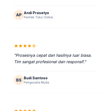
Andi Prasetyo
AP
Pemilik Toko Online
star
star
star
star
star
"Prosesnya cepat dan hasilnya luar biasa.
Tim sangat profesional dan responsif."
Budi Santoso
BS
Pengusaha Muda