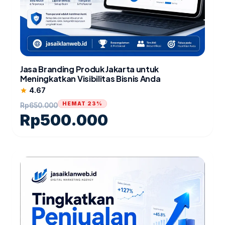
Jasa Branding Produk Jakarta untuk
Meningkatkan Visibilitas Bisnis Anda
4.67
star
HEMAT 23%
Rp
650.000
Rp
500.000