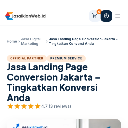
0
shopping_cart
account_circle
menu
Jasa Digital
Jasa Landing Page Conversion Jakarta –
Home
chevron_right
chevron_right
Marketing
Tingkatkan Konversi Anda
OFFICIAL PARTNER
PREMIUM SERVICE
Jasa Landing Page
Conversion Jakarta –
Tingkatkan Konversi
Anda
star
star
star
star
star
4.7 (3 reviews)