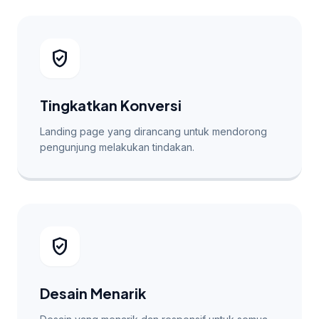
verified_user
Tingkatkan Konversi
Landing page yang dirancang untuk mendorong
pengunjung melakukan tindakan.
verified_user
Desain Menarik