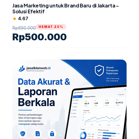
Jasa Marketing untuk Brand Baru di Jakarta -
Solusi Efektif
4.67
star
HEMAT 23%
Rp
650.000
Rp
500.000