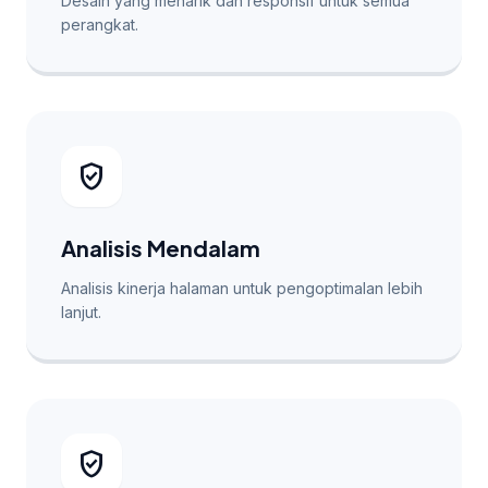
Desain yang menarik dan responsif untuk semua
perangkat.
verified_user
Analisis Mendalam
Analisis kinerja halaman untuk pengoptimalan lebih
lanjut.
verified_user