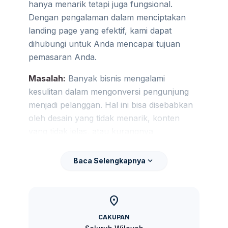
hanya menarik tetapi juga fungsional.
Dengan pengalaman dalam menciptakan
landing page yang efektif, kami dapat
dihubungi untuk Anda mencapai tujuan
pemasaran Anda.
Masalah:
Banyak bisnis mengalami
kesulitan dalam mengonversi pengunjung
menjadi pelanggan. Hal ini bisa disebabkan
oleh desain yang tidak menarik, konten
yang tidak jelas, atau kurangnya
pemahaman tentang audiens target.
expand_more
Baca Selengkapnya
Risiko:
Tanpa landing page yang
dioptimalkan, Anda berisiko kehilangan
potensi penjualan dan membuang-buang
location_on
anggaran iklan.
CAKUPAN
Solusi:
Dengan jasa landing page