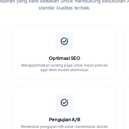
mbahan yang kami sediakan untuk mendukung kebutuhan 
standar kualitas terbaik.
Kami akan melakukan audit awal, diskusi
desain dan optimasi halaman Anda. Anda akan
tang perkembangan proyek.
task_alt
Optimasi SEO
luas dalam membuat landing page yang efektif.
Mengoptimalkan landing page untuk mesin pencari
gkah proses sehingga Anda tahu apa yang kami
agar lebih mudah ditemukan.
 untuk Anda kapan saja melalui WhatsApp.
task_alt
Pengujian A/B
Melakukan pengujian A/B untuk menentukan desain