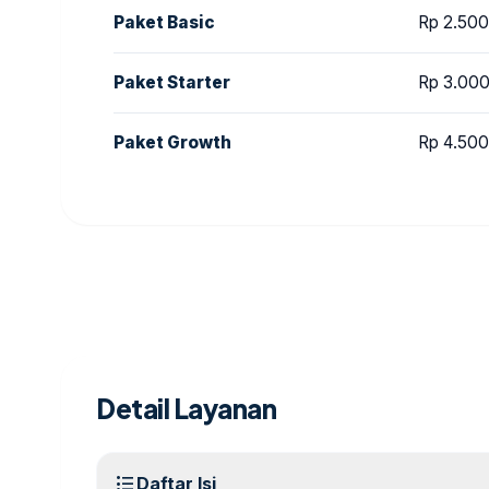
Paket Basic
Rp 2.50
Paket Starter
Rp 3.00
Paket Growth
Rp 4.50
Detail Layanan
format_list_bulleted
Daftar Isi