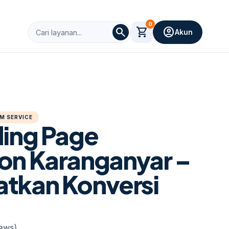
0
search
shopping_cart
account_circle
Akun
M SERVICE
ding Page
on Karanganyar –
tkan Konversi
iews)