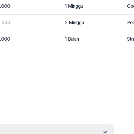
0.000
1 Minggu
Coc
0.000
2 Minggu
Pen
0.000
1 Bulan
Str
expand_more