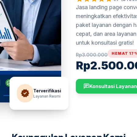
Jasa landing page conv
meningkatkan efektivita
paket layanan dengan ha
cepat, dan area layana
untuk konsultasi gratis!
HEMAT 17
Rp
3.000.000
Rp
2.500.0
chat
Konsultasi Layanan
verified
Terverifikasi
Layanan Resmi