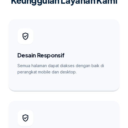
Keunggulan Layanan Kami
verified_user
Desain Responsif
Semua halaman dapat diakses dengan baik di
perangkat mobile dan desktop.
verified_user