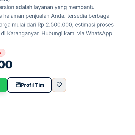
ersion adalah layanan yang membantu
s halaman penjualan Anda. tersedia berbagai
rga mulai dari Rp 2.500.000, estimasi proses
n di Karanganyar. Hubungi kami via WhatsApp
%
00
storefront
favorite
Profil Tim