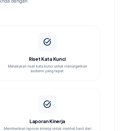
Anda dengan
task_alt
Riset Kata Kunci
Melakukan riset kata kunci untuk menargetkan
audiens yang tepat.
task_alt
Laporan Kinerja
Memberikan laporan kinerja untuk melihat hasil dari