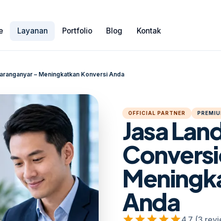
e
Layanan
Portfolio
Blog
Kontak
aranganyar – Meningkatkan Konversi Anda
OFFICIAL PARTNER
PREMIU
Jasa Lan
Conversi
Meningka
Anda
star
star
star
star
star
4.7 (3 rev