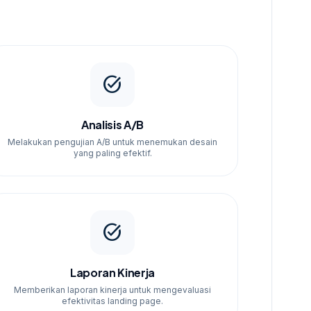
task_alt
Analisis A/B
Melakukan pengujian A/B untuk menemukan desain
yang paling efektif.
task_alt
Laporan Kinerja
Memberikan laporan kinerja untuk mengevaluasi
efektivitas landing page.