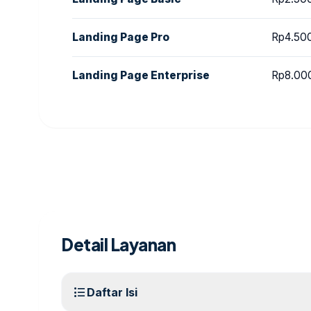
Landing Page Pro
Rp4.50
Landing Page Enterprise
Rp8.00
Detail Layanan
format_list_bulleted
Daftar Isi