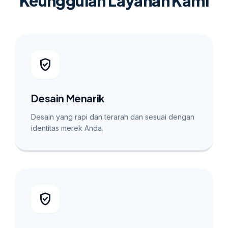
Keunggulan Layanan Kami
verified_user
Desain Menarik
Desain yang rapi dan terarah dan sesuai dengan
identitas merek Anda.
verified_user