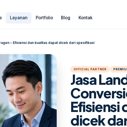
e
Layanan
Portfolio
Blog
Kontak
en – Efisiensi dan kualitas dapat dicek dari spesifikasi
OFFICIAL PARTNER
PREMIU
Jasa Lan
Conversi
Efisiensi
dicek dar