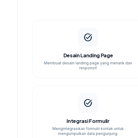
task_alt
Desain Landing Page
Membuat desain landing page yang menarik dan
responsif.
task_alt
Integrasi Formulir
Mengintegrasikan formulir kontak untuk
mengumpulkan data pengunjung.