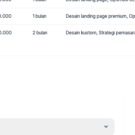
0.000
1 bulan
Desain landing page premium, Opt
0.000
2 bulan
Desain kustom, Strategi pemasaran
expand_more