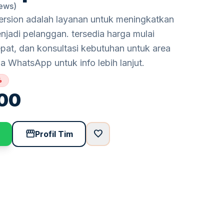
iews)
ersion adalah layanan untuk meningkatkan
jadi pelanggan. tersedia harga mulai
pat, dan konsultasi kebutuhan untuk area
a WhatsApp untuk info lebih lanjut.
%
00
storefront
favorite
Profil Tim