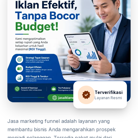
verified
Terverifikasi
Layanan Resmi
Jasa marketing funnel adalah layanan yang
membantu bisnis Anda mengarahkan prospek
menjadi pelanggan. Tersedia paket mulai dari