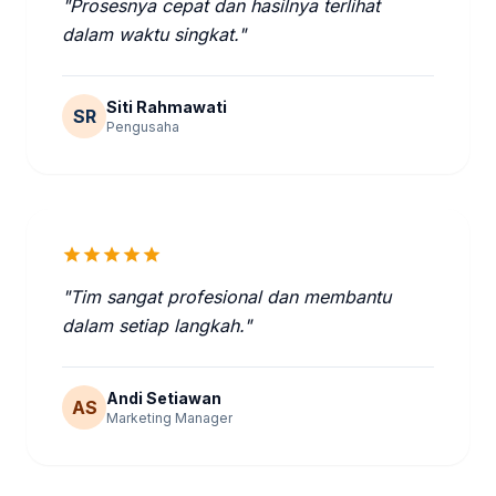
"Prosesnya cepat dan hasilnya terlihat
dalam waktu singkat."
Siti Rahmawati
SR
Pengusaha
star
star
star
star
star
"Tim sangat profesional dan membantu
dalam setiap langkah."
Andi Setiawan
AS
Marketing Manager