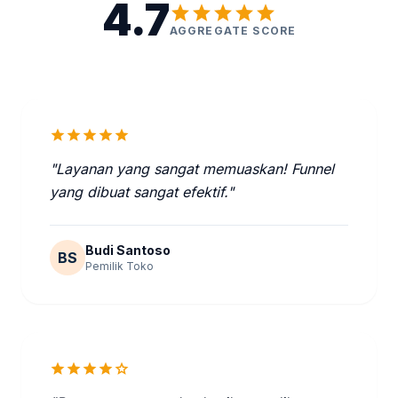
4.7
star
star
star
star
star
AGGREGATE SCORE
star
star
star
star
star
"Layanan yang sangat memuaskan! Funnel
yang dibuat sangat efektif."
Budi Santoso
BS
Pemilik Toko
star
star
star
star
star