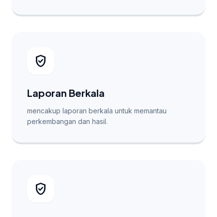
verified_user
Laporan Berkala
mencakup laporan berkala untuk memantau
perkembangan dan hasil.
verified_user