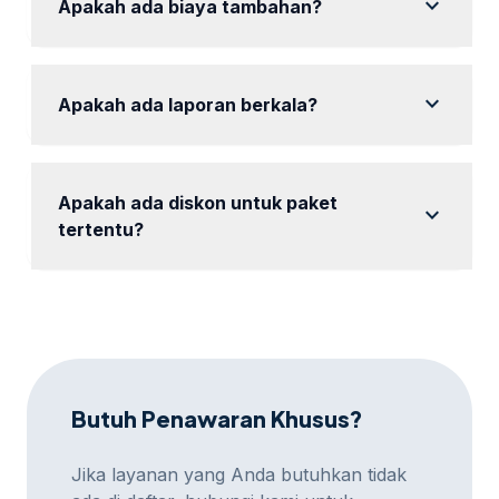
expand_more
Apakah ada biaya tambahan?
Biaya tambahan hanya berlaku untuk layanan di luar
paket yang dipilih.
expand_more
Apakah ada laporan berkala?
Ya, tersedia laporan berkala untuk memantau hasil
kerja.
Apakah ada diskon untuk paket
expand_more
tertentu?
Ya, tersedia diskon untuk paket tertentu dalam
promosi.
Butuh Penawaran Khusus?
Jika layanan yang Anda butuhkan tidak