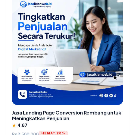
Jasa Landing Page Conversion Rembang untuk
Meningkatkan Penjualan
4.67
star
HEMAT 20%
Rp
2.500.000