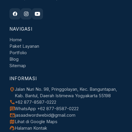
NAVIGASI
Home
Paket Layanan
Portfolio
Blog
Sitemap
INFORMASI
location_on
Jalan Nuri No. 98, Pringgolayan, Kec. Banguntapan,
Kab. Bantul, Daerah Istimewa Yogyakarta 55198
call
+62 877-8587-0222
chat
WhatsApp +62 877-8587-0222
mail
jasaadwordwebid@gmail.com
map
Lihat di Google Maps
support_agent
Halaman Kontak