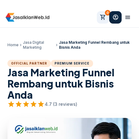
0
shopping_cart
account_circle
menu
Jasa Digital
Jasa Marketing Funnel Rembang untuk
Home
chevron_right
chevron_right
Marketing
Bisnis Anda
OFFICIAL PARTNER
PREMIUM SERVICE
Jasa Marketing Funnel
Rembang untuk Bisnis
Anda
star
star
star
star
star
4.7 (3 reviews)