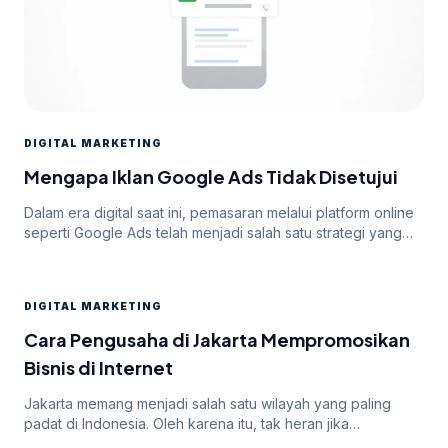
DIGITAL MARKETING
Mengapa Iklan Google Ads Tidak Disetujui
Dalam era digital saat ini, pemasaran melalui platform online
seperti Google Ads telah menjadi salah satu strategi yang
paling efektif untuk meningkatkan visibilitas dan mencapai
target audiens secara luas. Namun, di balik potensi besar
yang ditawarkan oleh Google Ads, seringkali pengiklan
DIGITAL MARKETING
menghadapi tantangan dalam mendapatkan persetujuan
iklan mereka. Dalam artikel ini, kita akan membahas
Cara Pengusaha di Jakarta Mempromosikan
mengapa […]
Bisnis di Internet
Jakarta memang menjadi salah satu wilayah yang paling
padat di Indonesia. Oleh karena itu, tak heran jika
persaingan bisnis online di dalamnya juga sangatlah ketat.