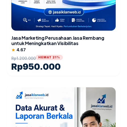
Jasa Marketing Perusahaan Jasa Rembang
untuk Meningkatkan Visibilitas
4.67
star
HEMAT 21%
Rp
1.200.000
Rp
950.000