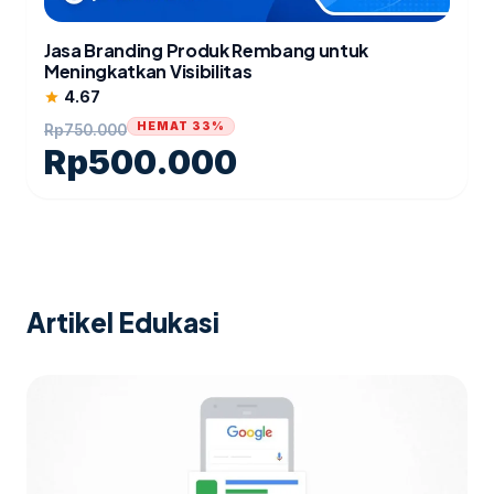
Jasa Branding Produk Rembang untuk
Meningkatkan Visibilitas
4.67
star
HEMAT 33%
Rp
750.000
Rp
500.000
Artikel Edukasi