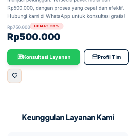
Rp500.000, dengan proses yang cepat dan efektif.
Hubungi kami di WhatsApp untuk konsultasi gratis!
HEMAT 33%
Rp
750.000
Rp
500.000
chat
storefront
Konsultasi Layanan
Profil Tim
favorite
Keunggulan Layanan Kami