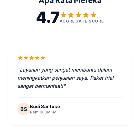
Apa Kata Mereka
4.7
star
star
star
star
star
AGGREGATE SCORE
star
star
star
star
star
"Layanan yang sangat membantu dalam
meningkatkan penjualan saya. Paket trial
sangat bermanfaat!"
Budi Santoso
BS
Pemilik UMKM