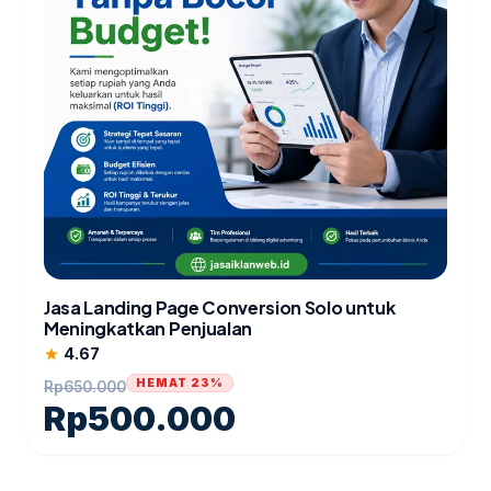
Jasa Landing Page Conversion Solo untuk
Meningkatkan Penjualan
4.67
star
HEMAT 23%
Rp
650.000
Rp
500.000