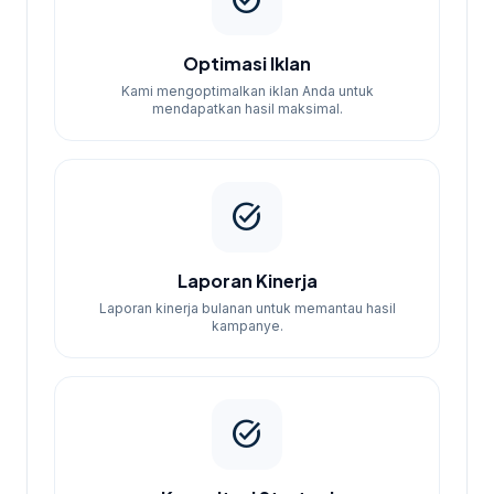
task_alt
harapan Anda. Selain itu, kami juga
menawarkan konsultasi gratis untuk
memahami kebutuhan spesifik bisnis Anda.
Optimasi Iklan
Kami mengoptimalkan iklan Anda untuk
mendapatkan hasil maksimal.
task_alt
Laporan Kinerja
Laporan kinerja bulanan untuk memantau hasil
kampanye.
task_alt