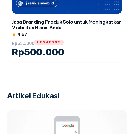
Jasa Branding Produk Solo untuk Meningkatkan
Visibilitas Bisnis Anda
4.67
star
HEMAT 23%
Rp
650.000
Rp
500.000
Artikel Edukasi