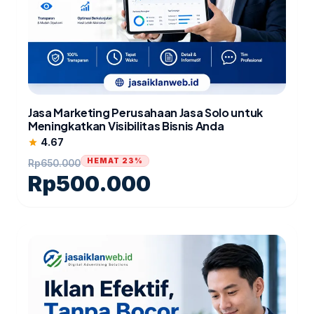
Jasa Marketing Perusahaan Jasa Solo untuk
Meningkatkan Visibilitas Bisnis Anda
4.67
star
HEMAT 23%
Rp
650.000
Rp
500.000