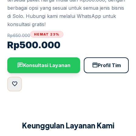
berbagai opsi yang sesuai untuk semua jenis bisnis
di Solo. Hubungi kami melalui WhatsApp untuk
konsultasi gratis!
HEMAT 23%
Rp
650.000
Rp
500.000
chat
storefront
Konsultasi Layanan
Profil Tim
favorite
Keunggulan Layanan Kami