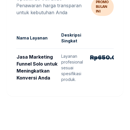
PROMO
Penawaran harga transparan
BULAN
INI
untuk kebutuhan Anda
Deskripsi
Nama Layanan
Singkat
Layanan
H
Jasa Marketing
Rp
650.000
R
profesional
Funnel Solo untuk
sesuai
Meningkatkan
spesifikasi
Konversi Anda
produk.