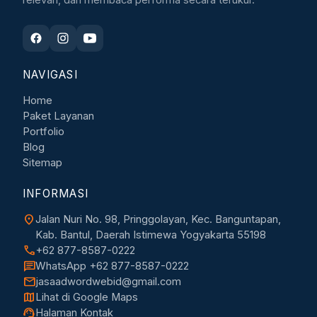
NAVIGASI
Home
Paket Layanan
Portfolio
Blog
Sitemap
INFORMASI
location_on
Jalan Nuri No. 98, Pringgolayan, Kec. Banguntapan,
Kab. Bantul, Daerah Istimewa Yogyakarta 55198
call
+62 877-8587-0222
chat
WhatsApp +62 877-8587-0222
mail
jasaadwordwebid@gmail.com
map
Lihat di Google Maps
support_agent
Halaman Kontak