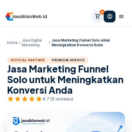
0
shopping_cart
account_circle
menu
Jasa Digital
Jasa Marketing Funnel Solo untuk
Home
chevron_right
chevron_right
Marketing
Meningkatkan Konversi Anda
OFFICIAL PARTNER
PREMIUM SERVICE
Jasa Marketing Funnel
Solo untuk Meningkatkan
Konversi Anda
star
star
star
star
star
4.7 (3 reviews)