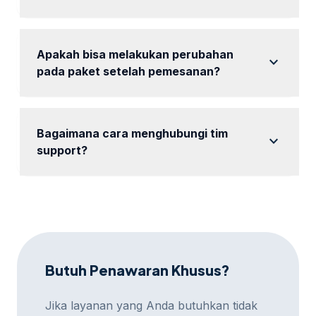
Setiap paket menawarkan fitur dan durasi yang
berbeda sesuai spesifikasi yang diminta bisnis.
Apakah bisa melakukan perubahan
expand_more
pada paket setelah pemesanan?
Perubahan dapat dilakukan sebelum kampanye
dimulai.
Bagaimana cara menghubungi tim
expand_more
support?
Anda dapat menghubungi kami melalui WhatsApp
atau email yang tertera di website.
Butuh Penawaran Khusus?
Jika layanan yang Anda butuhkan tidak