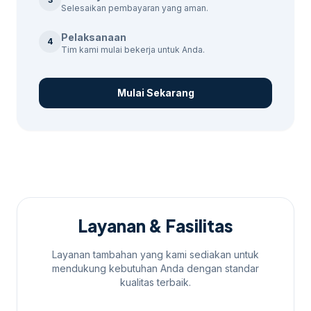
berkembang ke layanan terkait,
jasa
Selesaikan pembayaran yang aman.
branding produk Solo
membantu pembaca
Pelaksanaan
4
menjaga brief tetap selaras dengan target
Tim kami mulai bekerja untuk Anda.
promosi.
Harga
Mulai Sekarang
Paket
Durasi
Fitur
(Rp)
Setup akun,
riset
Paket Trial
500.000
6 hari
keyword,
laporan
Penargetan
Paket
Layanan & Fasilitas
30
lokal,
1.000.000
Starter
hari
laporan
Layanan tambahan yang kami sediakan untuk
bulanan
mendukung kebutuhan Anda dengan standar
Optimasi
kualitas terbaik.
Paket
30
harian,
1.750.000