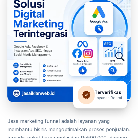
verified
Terverifikasi
Layanan Resmi
Jasa marketing funnel adalah layanan yang
membantu bisnis mengoptimalkan proses penjualan.
tersedia paket harga mulai dari Rp500.000, dengan