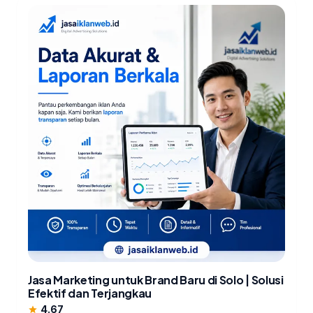
Jasa Marketing untuk Brand Baru di Solo | Solusi
Efektif dan Terjangkau
4.67
star