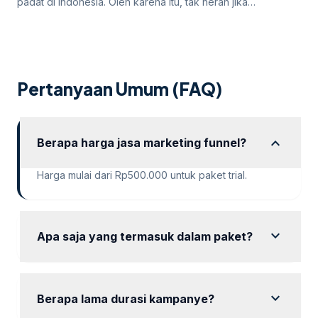
padat di Indonesia. Oleh karena itu, tak heran jika
persaingan bisnis online di dalamnya juga sangatlah ketat.
Untuk itu, para pengusaha yang menargetkan Jakarta
sebagai salah satu wilayah targetnya. Lantas, bagaimana
cara pengusaha di Jakarta mempromosikan bisnisnya di
internet? Apakah menggunakan cara “biasa” saja sudah
Pertanyaan Umum (FAQ)
cukup? Atau […]
expand_more
Berapa harga jasa marketing funnel?
Harga mulai dari Rp500.000 untuk paket trial.
expand_more
Apa saja yang termasuk dalam paket?
Setiap paket mencakup setup akun, riset keyword,
dan laporan kinerja.
expand_more
Berapa lama durasi kampanye?