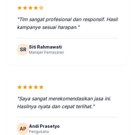
star
star
star
star
star
"Tim sangat profesional dan responsif. Hasil
kampanye sesuai harapan."
Siti Rahmawati
SR
Manajer Pemasaran
star
star
star
star
star
"Saya sangat merekomendasikan jasa ini.
Hasilnya nyata dan cepat terlihat."
Andi Prasetyo
AP
Pengusaha