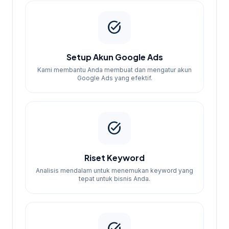
Standard
hari
laporan
bulanan
task_alt
Multi-
Paket rapi
30
kampanye,
2.500.000
dan terarah
hari
laporan
Setup Akun Google Ads
mingguan
Kami membantu Anda membuat dan mengatur akun
Google Ads yang efektif.
Kampanye
Paket
30
lengkap,
5.000.000
Enterprise
hari
konsultasi
rutin
task_alt
Kenapa Memilih Kami?
Riset Keyword
Analisis mendalam untuk menemukan keyword yang
Kami memiliki pengalaman dalam membantu
tepat untuk bisnis Anda.
berbagai bisnis di Solo. Dengan pendekatan
yang berbasis data dan analisis, kami dapat
memberikan hasil yang sesuai dengan