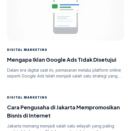
DIGITAL MARKETING
Mengapa Iklan Google Ads Tidak Disetujui
Dalam era digital saat ini, pemasaran melalui platform online
seperti Google Ads telah menjadi salah satu strategi yang
paling efektif untuk meningkatkan visibilitas dan mencapai
target audiens secara luas. Namun, di balik potensi besar
yang ditawarkan oleh Google Ads, seringkali pengiklan
DIGITAL MARKETING
menghadapi tantangan dalam mendapatkan persetujuan
iklan mereka. Dalam artikel ini, kita akan membahas
Cara Pengusaha di Jakarta Mempromosikan
mengapa […]
Bisnis di Internet
Jakarta memang menjadi salah satu wilayah yang paling