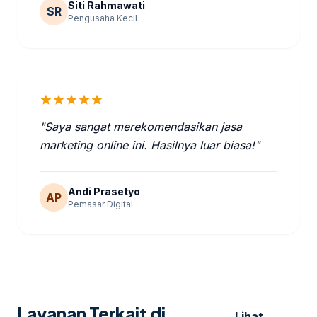
Siti Rahmawati
SR
Pengusaha Kecil
star
star
star
star
star
"Saya sangat merekomendasikan jasa
marketing online ini. Hasilnya luar biasa!"
Andi Prasetyo
AP
Pemasar Digital
Layanan Terkait di
Lihat