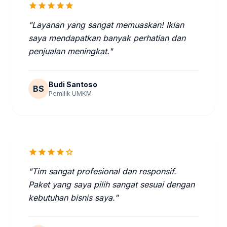
star
star
star
star
star
"Layanan yang sangat memuaskan! Iklan
saya mendapatkan banyak perhatian dan
penjualan meningkat."
Budi Santoso
BS
Pemilik UMKM
star
star
star
star
star
"Tim sangat profesional dan responsif.
Paket yang saya pilih sangat sesuai dengan
kebutuhan bisnis saya."