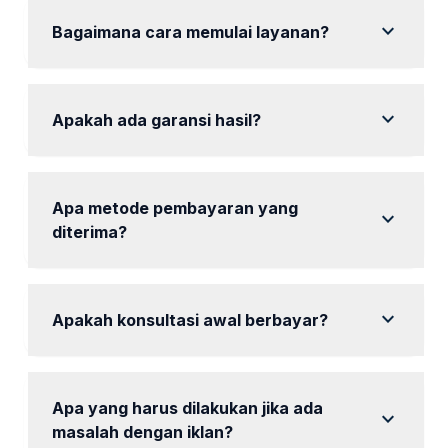
expand_more
Bagaimana cara memulai layanan?
Hubungi kami melalui WhatsApp untuk
mendiskusikan kebutuhan dan memilih paket.
expand_more
Apakah ada garansi hasil?
Kami berkomitmen untuk memberikan hasil yang
memuaskan sesuai paket yang dipilih.
Apa metode pembayaran yang
expand_more
diterima?
Pembayaran dapat dilakukan melalui transfer bank
dan e-wallet.
expand_more
Apakah konsultasi awal berbayar?
Tidak, konsultasi awal kami gratis.
Apa yang harus dilakukan jika ada
expand_more
masalah dengan iklan?