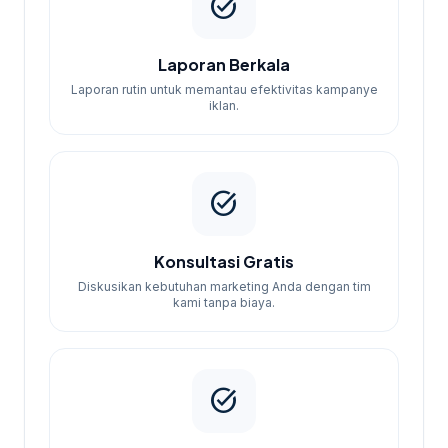
task_alt
Laporan Berkala
Laporan rutin untuk memantau efektivitas kampanye
iklan.
task_alt
Konsultasi Gratis
Diskusikan kebutuhan marketing Anda dengan tim
kami tanpa biaya.
task_alt