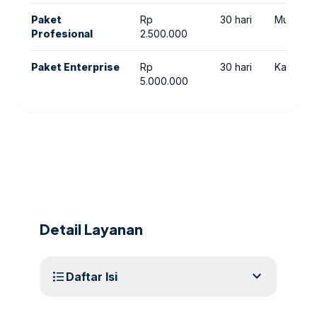
Paket
Rp
30 hari
Multi-ka
Profesional
2.500.000
Paket Enterprise
Rp
30 hari
Kampany
5.000.000
Detail Layanan
expand_more
format_list_bulleted
Daftar Isi