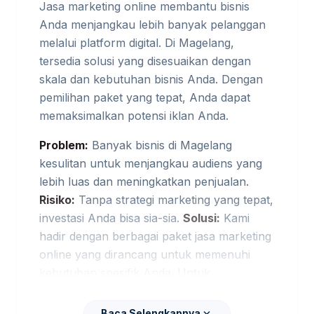
Jasa marketing online membantu bisnis
Anda menjangkau lebih banyak pelanggan
melalui platform digital. Di Magelang,
tersedia solusi yang disesuaikan dengan
skala dan kebutuhan bisnis Anda. Dengan
pemilihan paket yang tepat, Anda dapat
memaksimalkan potensi iklan Anda.
Problem:
Banyak bisnis di Magelang
kesulitan untuk menjangkau audiens yang
lebih luas dan meningkatkan penjualan.
Risiko:
Tanpa strategi marketing yang tepat,
investasi Anda bisa sia-sia.
Solusi:
Kami
hadir dengan berbagai paket jasa marketing
online yang dirancang untuk memenuhi
kebutuhan spesifik Anda. Untuk
membandingkan opsi yang masih
berdekatan,
jasa digital marketing Magelang
expand_more
Baca Selengkapnya