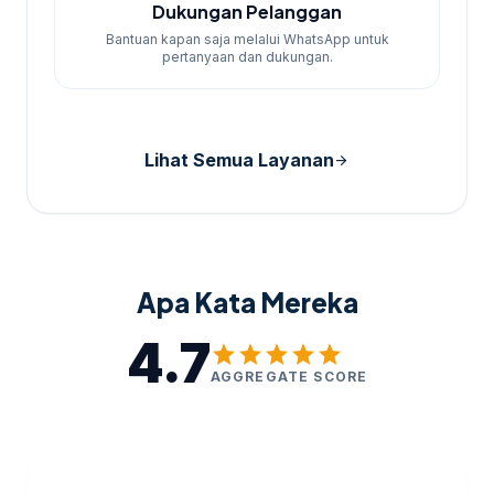
Dukungan Pelanggan
Bantuan kapan saja melalui WhatsApp untuk
pertanyaan dan dukungan.
Lihat Semua Layanan
arrow_forward
Apa Kata Mereka
4.7
star
star
star
star
star
AGGREGATE SCORE