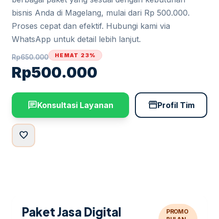
bisnis Anda di Magelang, mulai dari Rp 500.000.
Proses cepat dan efektif. Hubungi kami via
WhatsApp untuk detail lebih lanjut.
HEMAT 23%
Rp
650.000
Rp
500.000
chat
storefront
Konsultasi Layanan
Profil Tim
favorite
Paket Jasa Digital
PROMO