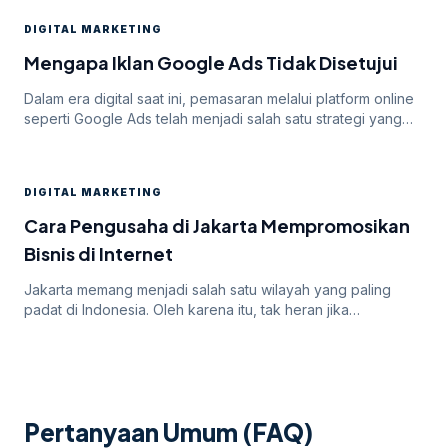
DIGITAL MARKETING
Mengapa Iklan Google Ads Tidak Disetujui
Dalam era digital saat ini, pemasaran melalui platform online
seperti Google Ads telah menjadi salah satu strategi yang
paling efektif untuk meningkatkan visibilitas dan mencapai
target audiens secara luas. Namun, di balik potensi besar
yang ditawarkan oleh Google Ads, seringkali pengiklan
DIGITAL MARKETING
menghadapi tantangan dalam mendapatkan persetujuan
iklan mereka. Dalam artikel ini, kita akan membahas
Cara Pengusaha di Jakarta Mempromosikan
mengapa […]
Bisnis di Internet
Jakarta memang menjadi salah satu wilayah yang paling
padat di Indonesia. Oleh karena itu, tak heran jika
persaingan bisnis online di dalamnya juga sangatlah ketat.
Untuk itu, para pengusaha yang menargetkan Jakarta
sebagai salah satu wilayah targetnya. Lantas, bagaimana
cara pengusaha di Jakarta mempromosikan bisnisnya di
internet? Apakah menggunakan cara “biasa” saja sudah
Pertanyaan Umum (FAQ)
cukup? Atau […]