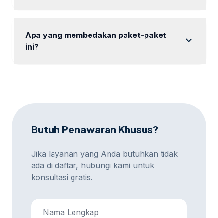
Anda dapat menghubungi kami kapan saja untuk
mendapatkan bantuan.
Apa yang membedakan paket-paket
expand_more
ini?
Setiap paket dirancang untuk skala dan kebutuhan
bisnis yang berbeda.
Butuh Penawaran Khusus?
Jika layanan yang Anda butuhkan tidak
ada di daftar, hubungi kami untuk
konsultasi gratis.