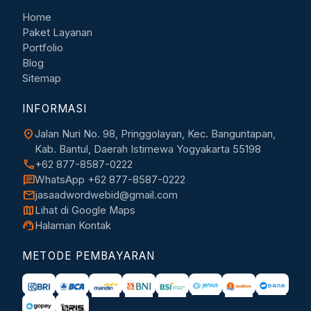
Home
Paket Layanan
Portfolio
Blog
Sitemap
INFORMASI
location_on
Jalan Nuri No. 98, Pringgolayan, Kec. Banguntapan,
Kab. Bantul, Daerah Istimewa Yogyakarta 55198
call
+62 877-8587-0222
chat
WhatsApp +62 877-8587-0222
mail
jasaadwordwebid@gmail.com
map
Lihat di Google Maps
support_agent
Halaman Kontak
METODE PEMBAYARAN