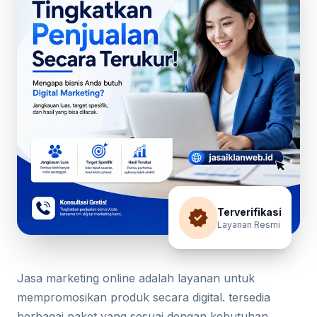
verified
Terverifikasi
Layanan Resmi
Jasa marketing online adalah layanan untuk
mempromosikan produk secara digital. tersedia
berbagai paket yang sesuai dengan kebutuhan