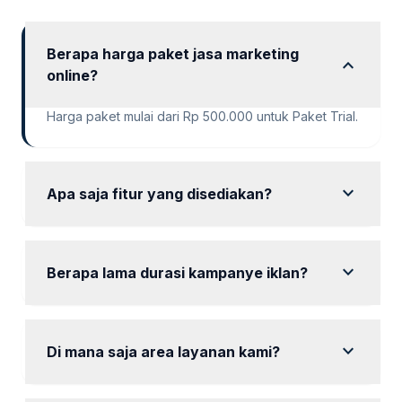
Berapa harga paket jasa marketing
expand_more
online?
Harga paket mulai dari Rp 500.000 untuk Paket Trial.
expand_more
Apa saja fitur yang disediakan?
Setiap paket memiliki fitur seperti riset keyword,
setup iklan, dan laporan berkala.
expand_more
Berapa lama durasi kampanye iklan?
Durasi kampanye bervariasi dari 6 hari hingga 30
hari tergantung paket.
expand_more
Di mana saja area layanan kami?
Kami melayani area Magelang dan sekitarnya.