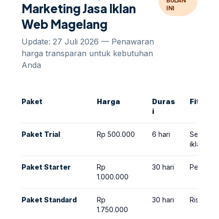
BULAN
Marketing Jasa Iklan
INI
Web Magelang
Update: 27 Juli 2026 — Penawaran
harga transparan untuk kebutuhan
Anda
Paket
Harga
Duras
Fitur
i
Paket Trial
Rp 500.000
6 hari
Setup ak
iklan
Paket Starter
Rp
30 hari
Penarget
1.000.000
Paket Standard
Rp
30 hari
Riset key
1.750.000