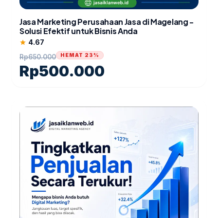
Jasa Marketing Perusahaan Jasa di Magelang -
Solusi Efektif untuk Bisnis Anda
4.67
star
HEMAT 23%
Rp
650.000
Rp
500.000