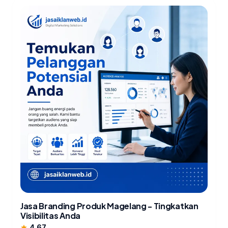
Jasa Branding Produk Magelang - Tingkatkan
Visibilitas Anda
4.67
star