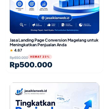
Jasa Landing Page Conversion Magelang untuk
Meningkatkan Penjualan Anda
4.67
star
HEMAT 23%
Rp
650.000
Rp
500.000