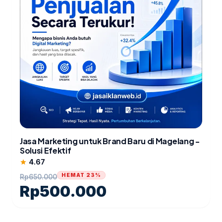
Jasa Marketing untuk Brand Baru di Magelang -
Solusi Efektif
4.67
star
HEMAT 23%
Rp
650.000
Rp
500.000