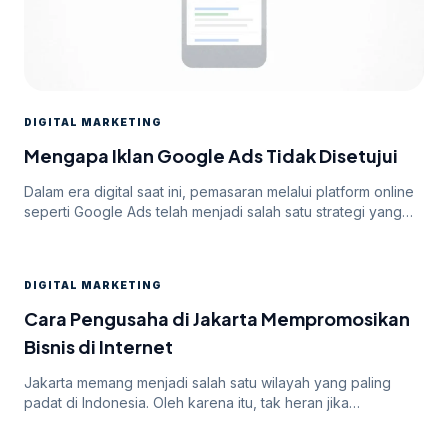
DIGITAL MARKETING
Mengapa Iklan Google Ads Tidak Disetujui
Dalam era digital saat ini, pemasaran melalui platform online
seperti Google Ads telah menjadi salah satu strategi yang
paling efektif untuk meningkatkan visibilitas dan mencapai
target audiens secara luas. Namun, di balik potensi besar
yang ditawarkan oleh Google Ads, seringkali pengiklan
DIGITAL MARKETING
menghadapi tantangan dalam mendapatkan persetujuan
iklan mereka. Dalam artikel ini, kita akan membahas
Cara Pengusaha di Jakarta Mempromosikan
mengapa […]
Bisnis di Internet
Jakarta memang menjadi salah satu wilayah yang paling
padat di Indonesia. Oleh karena itu, tak heran jika
persaingan bisnis online di dalamnya juga sangatlah ketat.
Untuk itu, para pengusaha yang menargetkan Jakarta