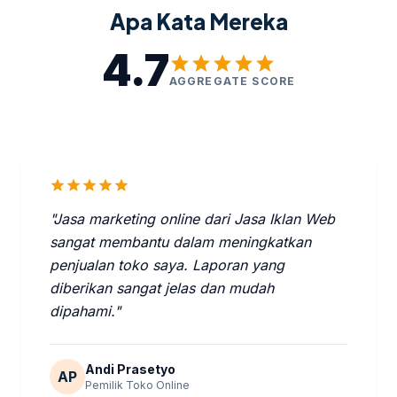
Apa Kata Mereka
4.7
star
star
star
star
star
AGGREGATE SCORE
star
star
star
star
star
"Jasa marketing online dari Jasa Iklan Web
sangat membantu dalam meningkatkan
penjualan toko saya. Laporan yang
diberikan sangat jelas dan mudah
dipahami."
Andi Prasetyo
AP
Pemilik Toko Online