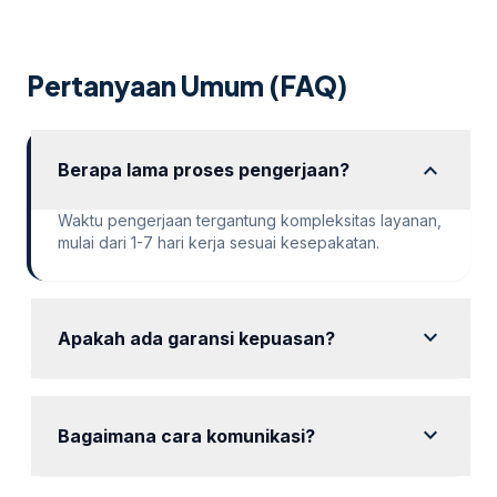
sebagai salah satu wilayah targetnya. Lantas, bagaimana
cara pengusaha di Jakarta mempromosikan bisnisnya di
internet? Apakah menggunakan cara “biasa” saja sudah
Pertanyaan Umum (FAQ)
cukup? Atau […]
expand_more
Berapa lama proses pengerjaan?
Waktu pengerjaan tergantung kompleksitas layanan,
mulai dari 1-7 hari kerja sesuai kesepakatan.
expand_more
Apakah ada garansi kepuasan?
Ya, kami memberikan garansi kepuasan dengan
revisi hingga hasil sesuai keinginan Anda.
expand_more
Bagaimana cara komunikasi?
Komunikasi dapat dilakukan via WhatsApp, email,