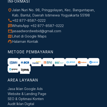
INFORMASI
location_on
Jalan Nuri No. 98, Pringgolayan, Kec. Banguntapan,
Kab. Bantul, Daerah Istimewa Yogyakarta 55198
call
+62 877-8587-0222
chat
WhatsApp +62 877-8587-0222
mail
jasaadwordwebid@gmail.com
map
Lihat di Google Maps
support_agent
Halaman Kontak
METODE PEMBAYARAN
AREA LAYANAN
Jasa Iklan Google Ads
Website & Landing Page
SEO & Optimasi Konten
Audit Iklan Digital