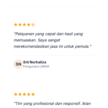
star
star
star
star
star
"Pelayanan yang cepat dan hasil yang
memuaskan. Saya sangat
merekomendasikan jasa ini untuk pemula."
Siti Nurhaliza
SN
Pengusaha UMKM
star
star
star
star
star
"Tim yang profesional dan responsif. Iklan