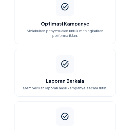
task_alt
Optimasi Kampanye
Melakukan penyesuaian untuk meningkatkan
performa iklan.
task_alt
Laporan Berkala
Memberikan laporan hasil kampanye secara rutin.
task_alt