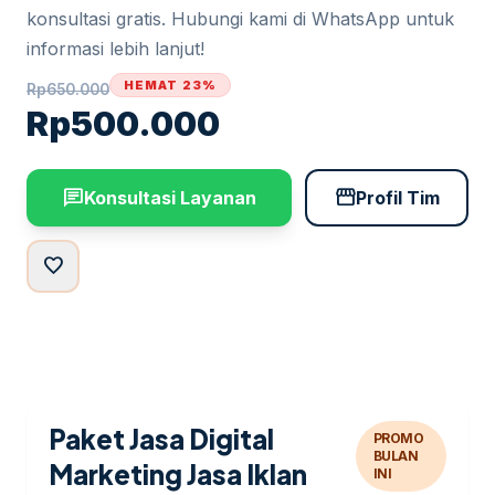
konsultasi gratis. Hubungi kami di WhatsApp untuk
informasi lebih lanjut!
HEMAT 23%
Rp
650.000
Rp
500.000
chat
storefront
Konsultasi Layanan
Profil Tim
favorite
Paket Jasa Digital
PROMO
BULAN
Marketing Jasa Iklan
INI