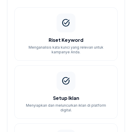
online dari kami, Anda akan mendapatkan
akses ke strategi pemasaran yang terbukti
efektif, penghematan waktu, dan hasil yang
task_alt
lebih baik dibandingkan jika Anda
melakukannya sendiri.
Riset Keyword
Menganalisis kata kunci yang relevan untuk
kampanye Anda.
task_alt
Setup Iklan
Menyiapkan dan meluncurkan iklan di platform
digital.