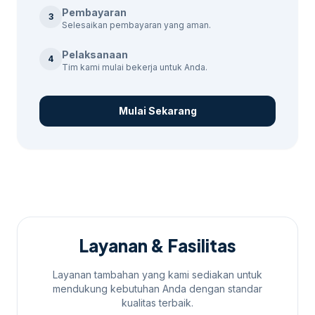
Pembayaran
Harga jasa marketing online kami sangat
3
Selesaikan pembayaran yang aman.
kompetitif, dimulai dari Rp500.000 untuk
paket trial. Setiap paket memiliki fitur dan
Pelaksanaan
4
Tim kami mulai bekerja untuk Anda.
durasi tayang yang berbeda, sehingga Anda
dapat memilih yang paling sesuai dengan
kebutuhan Anda. Jika kebutuhan
Mulai Sekarang
berkembang ke layanan terkait,
agensi
digital marketing
membantu pembaca
menjaga brief tetap selaras dengan target
promosi.
Keuntungan
Menggunakan Jasa
Layanan & Fasilitas
Kami
Layanan tambahan yang kami sediakan untuk
mendukung kebutuhan Anda dengan standar
kualitas terbaik.
Dengan menggunakan jasa marketing