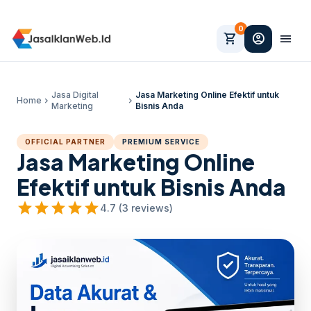
0
shopping_cart
account_circle
menu
Jasa Digital
Jasa Marketing Online Efektif untuk
Home
chevron_right
chevron_right
Marketing
Bisnis Anda
OFFICIAL PARTNER
PREMIUM SERVICE
Jasa Marketing Online
Efektif untuk Bisnis Anda
star
star
star
star
star
4.7 (3 reviews)