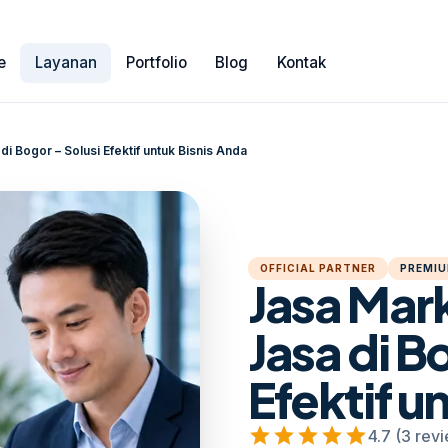
e
Layanan
Portfolio
Blog
Kontak
i Bogor – Solusi Efektif untuk Bisnis Anda
OFFICIAL PARTNER
PREMIU
Jasa Mar
Jasa di B
Efektif u
star
star
star
star
star
4.7 (3 rev