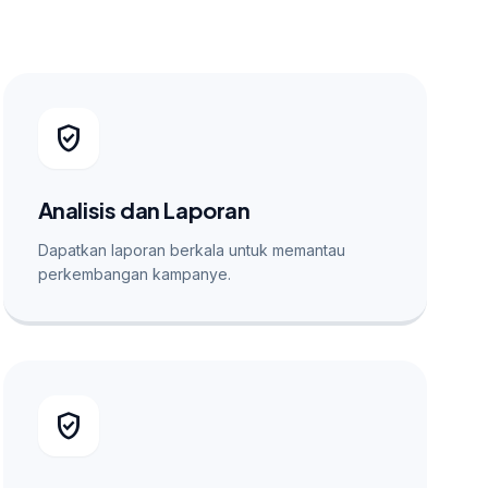
verified_user
Analisis dan Laporan
Dapatkan laporan berkala untuk memantau
perkembangan kampanye.
verified_user