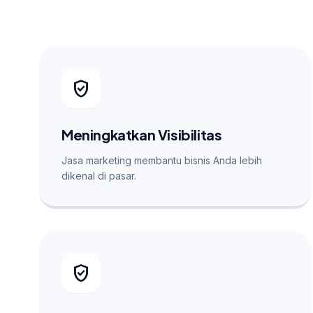
verified_user
Meningkatkan Visibilitas
Jasa marketing membantu bisnis Anda lebih
dikenal di pasar.
verified_user