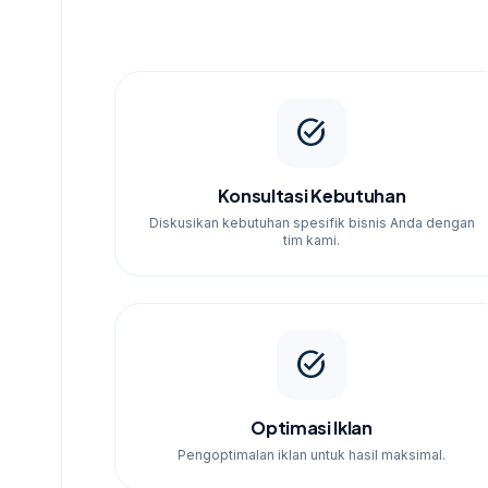
task_alt
Konsultasi Kebutuhan
Diskusikan kebutuhan spesifik bisnis Anda dengan
tim kami.
task_alt
Optimasi Iklan
Pengoptimalan iklan untuk hasil maksimal.