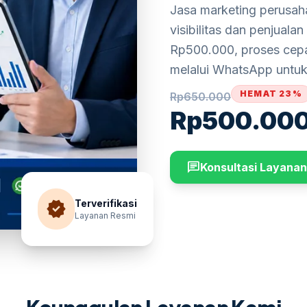
Jasa marketing perusah
visibilitas dan penjuala
Rp500.000, proses cepa
melalui WhatsApp untuk i
HEMAT 23%
Rp
650.000
Rp
500.00
chat
Konsultasi Layanan
verified
Terverifikasi
Layanan Resmi