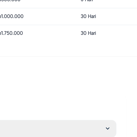
p1.000.000
30 Hari
p1.750.000
30 Hari
expand_more