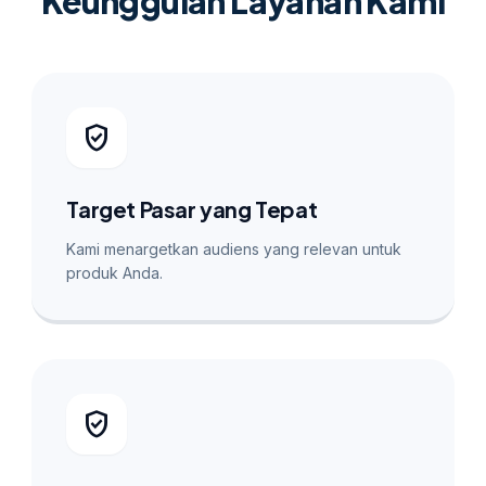
Keunggulan Layanan Kami
verified_user
Target Pasar yang Tepat
Kami menargetkan audiens yang relevan untuk
produk Anda.
verified_user