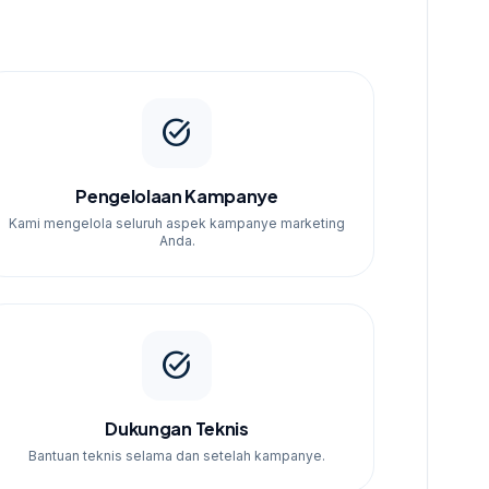
task_alt
Pengelolaan Kampanye
Kami mengelola seluruh aspek kampanye marketing
Anda.
task_alt
Dukungan Teknis
Bantuan teknis selama dan setelah kampanye.