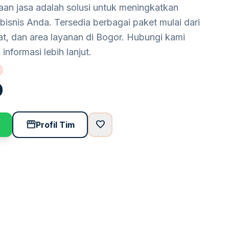
aan jasa adalah solusi untuk meningkatkan
n bisnis Anda. Tersedia berbagai paket mulai dari
t, dan area layanan di Bogor. Hubungi kami
nformasi lebih lanjut.
0
storefront
favorite
Profil Tim