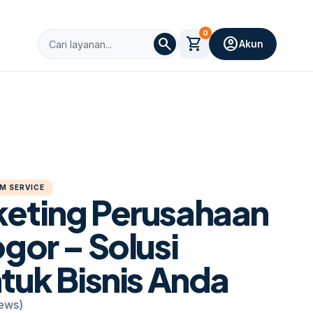
0
search
shopping_cart
account_circle
Akun
M SERVICE
keting Perusahaan
ogor – Solusi
ntuk Bisnis Anda
iews)