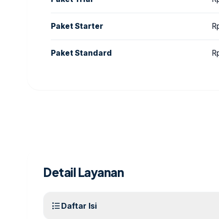
Paket Starter
R
Paket Standard
R
Detail Layanan
format_list_bulleted
Daftar Isi