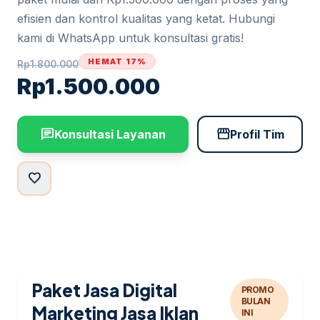
efisien dan kontrol kualitas yang ketat. Hubungi
kami di WhatsApp untuk konsultasi gratis!
HEMAT 17%
Rp
1.800.000
Rp
1.500.000
chat
storefront
Konsultasi Layanan
Profil Tim
favorite
Paket Jasa Digital
PROMO
BULAN
Marketing Jasa Iklan
INI