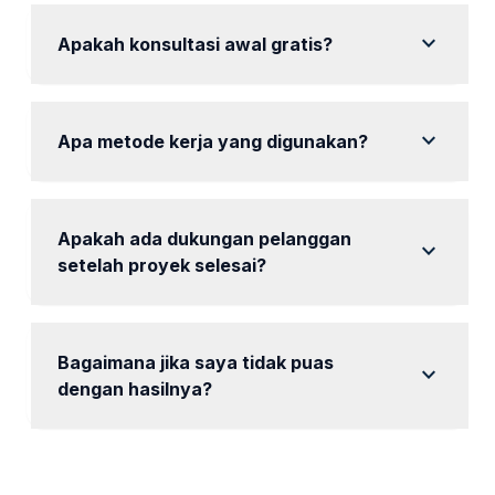
memuaskan.
expand_more
Apakah konsultasi awal gratis?
Ya, tersedia konsultasi gratis untuk memahami
kebutuhan Anda.
expand_more
Apa metode kerja yang digunakan?
Kami menggunakan pendekatan berbasis data untuk
strategi pemasaran.
Apakah ada dukungan pelanggan
expand_more
setelah proyek selesai?
Ya, tim kami dapat dihubungi untuk Anda kapan saja.
Bagaimana jika saya tidak puas
expand_more
dengan hasilnya?
Kami akan melakukan evaluasi dan perbaikan sesuai
spesifikasi yang diminta.