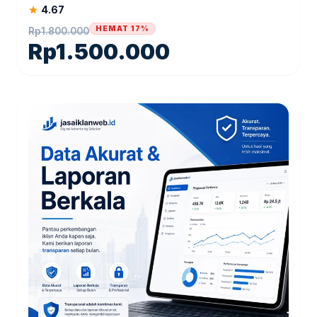
4.67
star
HEMAT 17%
Rp
1.800.000
Rp
1.500.000