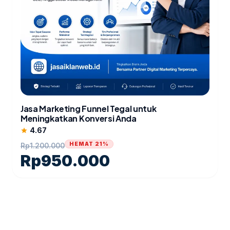
Jasa Marketing Funnel Tegal untuk
Meningkatkan Konversi Anda
4.67
star
HEMAT 21%
Rp
1.200.000
Rp
950.000