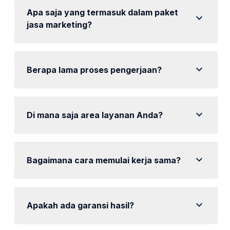
Apa saja yang termasuk dalam paket
expand_more
jasa marketing?
Paket kami mencakup audit, riset keyword, dan
optimasi konten.
expand_more
Berapa lama proses pengerjaan?
Proses biasanya memakan waktu 1-2 bulan
tergantung paket yang dipilih.
expand_more
Di mana saja area layanan Anda?
Kami melayani seluruh area Tegal dan sekitarnya.
expand_more
Bagaimana cara memulai kerja sama?
Hubungi kami melalui WhatsApp untuk diskusi lebih
lanjut.
expand_more
Apakah ada garansi hasil?
Ya, kami berkomitmen untuk memberikan hasil yang