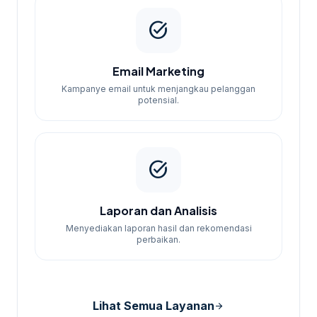
task_alt
Email Marketing
Kampanye email untuk menjangkau pelanggan
potensial.
task_alt
Laporan dan Analisis
Menyediakan laporan hasil dan rekomendasi
perbaikan.
Lihat Semua Layanan
arrow_forward