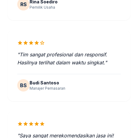
Rina Soediro
RS
Pemilik Usaha
star
star
star
star
star
"Tim sangat profesional dan responsif.
Hasilnya terlihat dalam waktu singkat."
Budi Santoso
BS
Manajer Pemasaran
star
star
star
star
star
"Saya sangat merekomendasikan jasa ini!