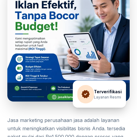
verified
Terverifikasi
Layanan Resmi
Jasa marketing perusahaan jasa adalah layanan
untuk meningkatkan visibilitas bisnis Anda. tersedia
paket mulai dari Rp1.500.000 dengan proses yang