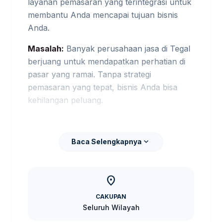
layanan pemasaran yang terintegrasi untuk
membantu Anda mencapai tujuan bisnis
Anda.
Masalah:
Banyak perusahaan jasa di Tegal
berjuang untuk mendapatkan perhatian di
pasar yang ramai. Tanpa strategi
pemasaran yang tepat, bisnis Anda bisa
kehilangan peluang.
Risiko:
Mengabaikan pemasaran dapat
mengakibatkan penurunan penjualan dan
expand_more
Baca Selengkapnya
reputasi yang buruk. Hal ini bisa
mengancam keberlangsungan bisnis Anda.
Jika kebutuhan berkembang ke layanan
location_on
terkait,
jasa digital marketing Tegal
CAKUPAN
membantu pembaca menjaga brief tetap
Seluruh Wilayah
selaras dengan target promosi.