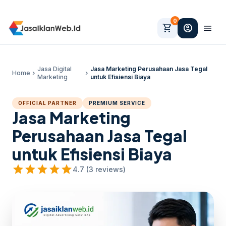
0
shopping_cart
account_circle
menu
Jasa Digital
Jasa Marketing Perusahaan Jasa Tegal
Home
chevron_right
chevron_right
Marketing
untuk Efisiensi Biaya
OFFICIAL PARTNER
PREMIUM SERVICE
Jasa Marketing
Perusahaan Jasa Tegal
untuk Efisiensi Biaya
star
star
star
star
star
4.7 (3 reviews)