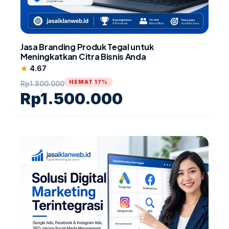
Jasa Branding Produk Tegal untuk
Meningkatkan Citra Bisnis Anda
4.67
star
HEMAT 17%
Rp
1.800.000
Rp
1.500.000