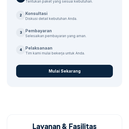
sesuai.
Tentukan paket yang sesuai kebutuhan.
Implementasi dan pengawasan
Konsultasi
2
kampanye.
Diskusi detail kebutuhan Anda.
Evaluasi hasil dan penyesuaian strategi.
Pembayaran
3
Laporan berkala untuk transparansi.
Selesaikan pembayaran yang aman.
Kontrol Kualitas
Pelaksanaan
4
Tim kami mulai bekerja untuk Anda.
Kami memiliki tim QC yang memastikan
setiap langkah dilakukan sesuai standar. Hal
Mulai Sekarang
ini termasuk: Jika kebutuhan berkembang
ke layanan terkait,
jasaiklanweb.id
membantu pembaca menjaga brief tetap
selaras dengan target promosi.
Pemeriksaan berkala terhadap konten
dan strategi.
Layanan & Fasilitas