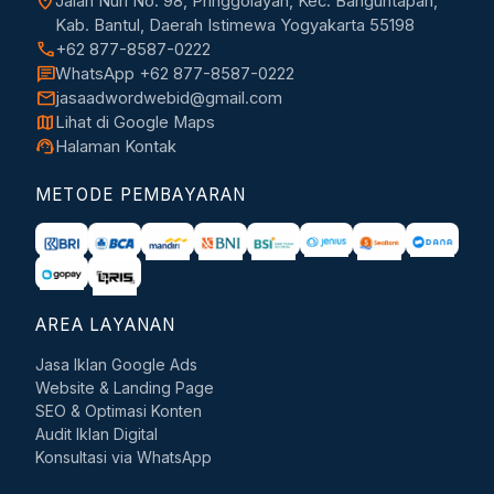
location_on
Jalan Nuri No. 98, Pringgolayan, Kec. Banguntapan,
Kab. Bantul, Daerah Istimewa Yogyakarta 55198
call
+62 877-8587-0222
chat
WhatsApp +62 877-8587-0222
mail
jasaadwordwebid@gmail.com
map
Lihat di Google Maps
support_agent
Halaman Kontak
METODE PEMBAYARAN
AREA LAYANAN
Jasa Iklan Google Ads
Website & Landing Page
SEO & Optimasi Konten
Audit Iklan Digital
Konsultasi via WhatsApp