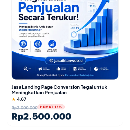
Jasa Landing Page Conversion Tegal untuk
Meningkatkan Penjualan
4.67
star
HEMAT 17%
Rp
3.000.000
Rp
2.500.000