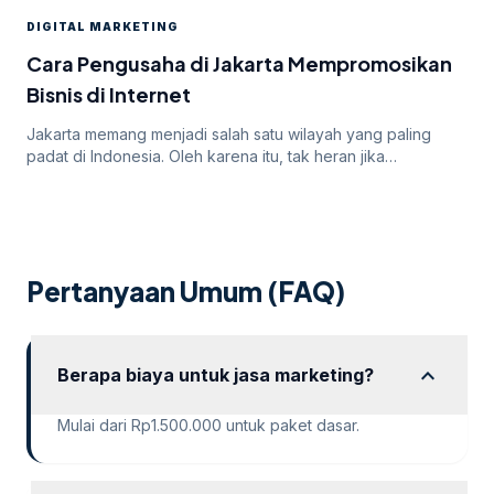
yang ditawarkan oleh Google Ads, seringkali pengiklan
DIGITAL MARKETING
menghadapi tantangan dalam mendapatkan persetujuan
iklan mereka. Dalam artikel ini, kita akan membahas
Cara Pengusaha di Jakarta Mempromosikan
mengapa […]
Bisnis di Internet
Jakarta memang menjadi salah satu wilayah yang paling
padat di Indonesia. Oleh karena itu, tak heran jika
persaingan bisnis online di dalamnya juga sangatlah ketat.
Untuk itu, para pengusaha yang menargetkan Jakarta
sebagai salah satu wilayah targetnya. Lantas, bagaimana
cara pengusaha di Jakarta mempromosikan bisnisnya di
internet? Apakah menggunakan cara “biasa” saja sudah
Pertanyaan Umum (FAQ)
cukup? Atau […]
expand_more
Berapa biaya untuk jasa marketing?
Mulai dari Rp1.500.000 untuk paket dasar.