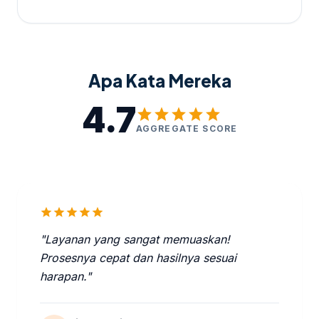
Apa Kata Mereka
4.7
star
star
star
star
star
AGGREGATE SCORE
star
star
star
star
star
"Layanan yang sangat memuaskan!
Prosesnya cepat dan hasilnya sesuai
harapan."