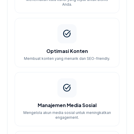
Anda.
task_alt
Optimasi Konten
Membuat konten yang menarik dan SEO-friendly.
task_alt
Manajemen Media Sosial
Mengelola akun media sosial untuk meningkatkan
engagement.