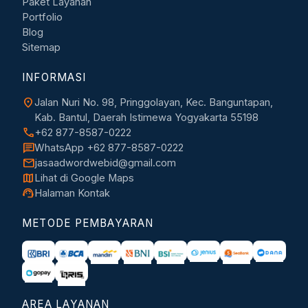
Paket Layanan
Portfolio
Blog
Sitemap
INFORMASI
location_on
Jalan Nuri No. 98, Pringgolayan, Kec. Banguntapan,
Kab. Bantul, Daerah Istimewa Yogyakarta 55198
call
+62 877-8587-0222
chat
WhatsApp +62 877-8587-0222
mail
jasaadwordwebid@gmail.com
map
Lihat di Google Maps
support_agent
Halaman Kontak
METODE PEMBAYARAN
AREA LAYANAN