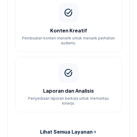
task_alt
Konten Kreatif
Pembuatan konten menarik untuk menarik perhatian
audiens.
task_alt
Laporan dan Analisis
Penyediaan laporan berkala untuk memantau
kinerja.
Lihat Semua Layanan
arrow_forward