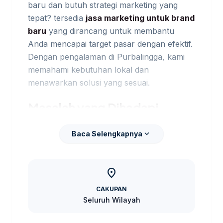
baru dan butuh strategi marketing yang
tepat? tersedia
jasa marketing untuk brand
baru
yang dirancang untuk membantu
Anda mencapai target pasar dengan efektif.
Dengan pengalaman di Purbalingga, kami
memahami kebutuhan lokal dan
menawarkan solusi yang sesuai.
Masalah yang Dihadapi
Seringkali, brand baru kesulitan untuk
expand_more
Baca Selengkapnya
menarik perhatian konsumen di pasar yang
kompetitif. Tanpa strategi marketing yang
jelas, potensi produk Anda bisa terabaikan.
location_on
Sebagai pembanding internal,
jasa digital
CAKUPAN
marketing Purbalingga
dapat dipakai untuk
Seluruh Wilayah
melihat opsi layanan lain sebelum finalisasi
kebutuhan.