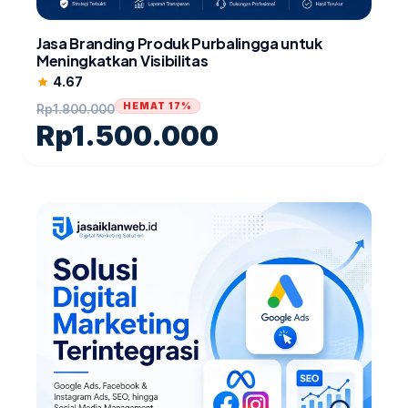
Jasa Branding Produk Purbalingga untuk
Meningkatkan Visibilitas
4.67
star
HEMAT 17%
Rp
1.800.000
Rp
1.500.000