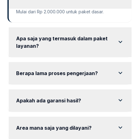
Mulai dari Rp 2.000.000 untuk paket dasar.
Apa saja yang termasuk dalam paket
expand_more
layanan?
Paket layanan mencakup audit, riset keyword, dan
optimasi konten.
expand_more
Berapa lama proses pengerjaan?
Proses pengerjaan biasanya memakan waktu 1
hingga 3 bulan tergantung paket.
expand_more
Apakah ada garansi hasil?
Ya, mencakup garansi hasil dengan laporan yang
transparan.
expand_more
Area mana saja yang dilayani?