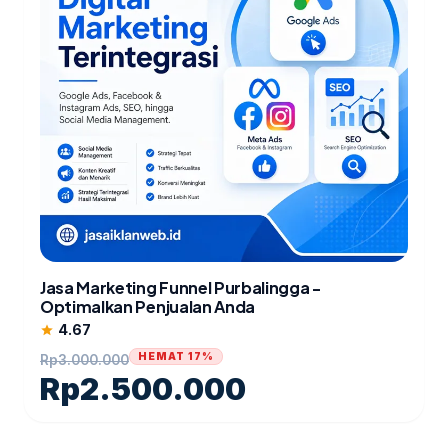
Jasa Marketing Funnel Purbalingga -
Optimalkan Penjualan Anda
4.67
star
HEMAT 17%
Rp
3.000.000
Rp
2.500.000