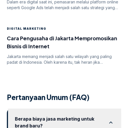
Dalam era digital saat ini, pemasaran melalui platform online
seperti Google Ads telah menjadi salah satu strategi yang
paling efektif untuk meningkatkan visibilitas dan mencapai
target audiens secara luas. Namun, di balik potensi besar
yang ditawarkan oleh Google Ads, seringkali pengiklan
DIGITAL MARKETING
menghadapi tantangan dalam mendapatkan persetujuan
iklan mereka. Dalam artikel ini, kita akan membahas
Cara Pengusaha di Jakarta Mempromosikan
mengapa […]
Bisnis di Internet
Jakarta memang menjadi salah satu wilayah yang paling
padat di Indonesia. Oleh karena itu, tak heran jika
persaingan bisnis online di dalamnya juga sangatlah ketat.
Untuk itu, para pengusaha yang menargetkan Jakarta
sebagai salah satu wilayah targetnya. Lantas, bagaimana
cara pengusaha di Jakarta mempromosikan bisnisnya di
internet? Apakah menggunakan cara “biasa” saja sudah
Pertanyaan Umum (FAQ)
cukup? Atau […]
Berapa biaya jasa marketing untuk
expand_more
brand baru?