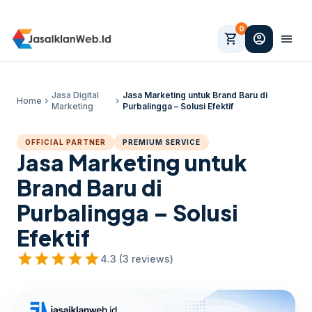
0
shopping_cart
account_circle
menu
Jasa Digital
Jasa Marketing untuk Brand Baru di
Home
chevron_right
chevron_right
Marketing
Purbalingga – Solusi Efektif
OFFICIAL PARTNER
PREMIUM SERVICE
Jasa Marketing untuk
Brand Baru di
Purbalingga – Solusi
Efektif
star
star
star
star
star
4.3 (3 reviews)