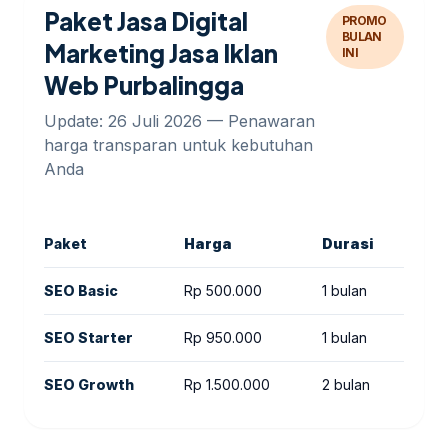
Paket Jasa Digital
PROMO
BULAN
Marketing Jasa Iklan
INI
Web Purbalingga
Update: 26 Juli 2026 — Penawaran
harga transparan untuk kebutuhan
Anda
Paket
Harga
Durasi
Te
SEO Basic
Rp 500.000
1 bulan
Audi
SEO Starter
Rp 950.000
1 bulan
Audi
SEO Growth
Rp 1.500.000
2 bulan
Audi