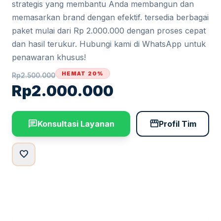
strategis yang membantu Anda membangun dan
memasarkan brand dengan efektif. tersedia berbagai
paket mulai dari Rp 2.000.000 dengan proses cepat
dan hasil terukur. Hubungi kami di WhatsApp untuk
penawaran khusus!
HEMAT 20%
Rp
2.500.000
Rp
2.000.000
chat
storefront
Konsultasi Layanan
Profil Tim
favorite