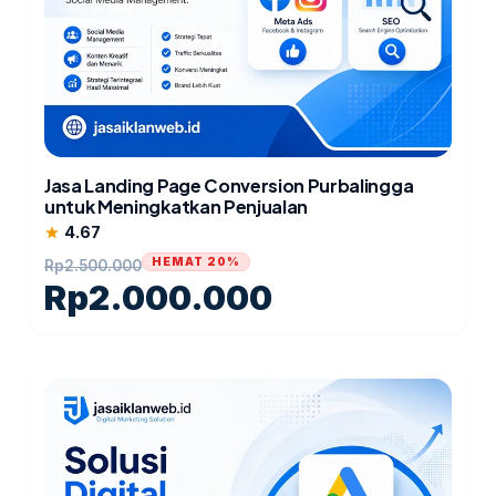
Jasa Landing Page Conversion Purbalingga
untuk Meningkatkan Penjualan
4.67
star
HEMAT 20%
Rp
2.500.000
Rp
2.000.000