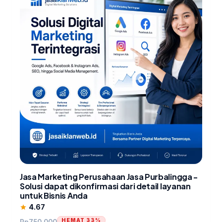
Jasa Marketing Perusahaan Jasa Purbalingga -
Solusi dapat dikonfirmasi dari detail layanan
untuk Bisnis Anda
4.67
star
HEMAT 33%