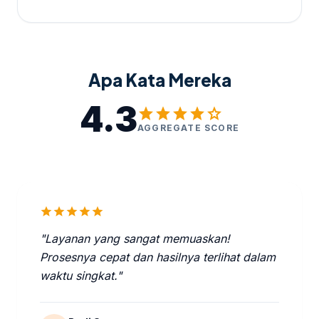
Apa Kata Mereka
4.3
star
star
star
star
star
AGGREGATE SCORE
star
star
star
star
star
"Layanan yang sangat memuaskan!
Prosesnya cepat dan hasilnya terlihat dalam
waktu singkat."