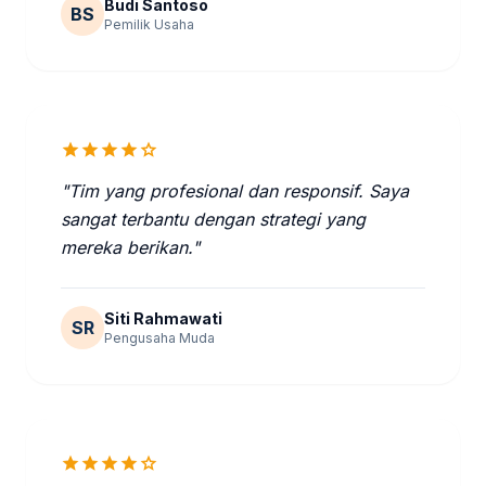
Budi Santoso
BS
Pemilik Usaha
star
star
star
star
star
"Tim yang profesional dan responsif. Saya
sangat terbantu dengan strategi yang
mereka berikan."
Siti Rahmawati
SR
Pengusaha Muda
star
star
star
star
star