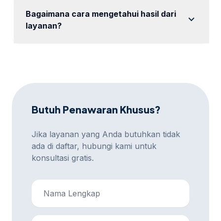
layanan.
Bagaimana cara mengetahui hasil dari
expand_more
layanan?
mencakup laporan berkala untuk memantau hasil
dan progres.
Butuh Penawaran Khusus?
Jika layanan yang Anda butuhkan tidak
ada di daftar, hubungi kami untuk
konsultasi gratis.