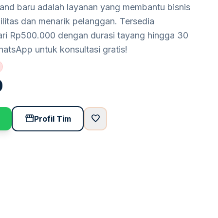
rand baru adalah layanan yang membantu bisnis
ilitas dan menarik pelanggan. Tersedia
ari Rp500.000 dengan durasi tayang hingga 30
hatsApp untuk konsultasi gratis!
0
storefront
favorite
Profil Tim