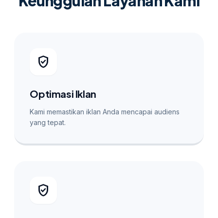
Keunggulan Layanan Kami
verified_user
Optimasi Iklan
Kami memastikan iklan Anda mencapai audiens
yang tepat.
verified_user