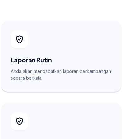
verified_user
Laporan Rutin
Anda akan mendapatkan laporan perkembangan
secara berkala.
verified_user