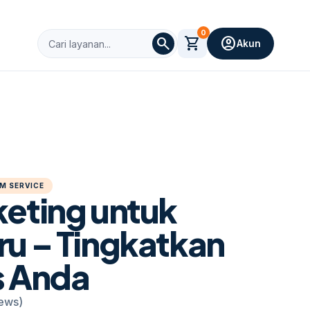
0
search
shopping_cart
account_circle
Akun
M SERVICE
keting untuk
ru – Tingkatkan
as Anda
iews)