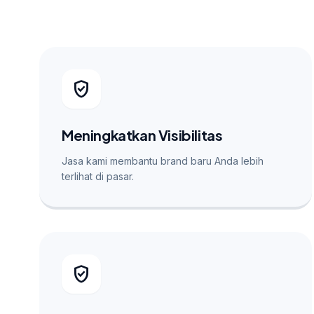
verified_user
Meningkatkan Visibilitas
Jasa kami membantu brand baru Anda lebih
terlihat di pasar.
verified_user