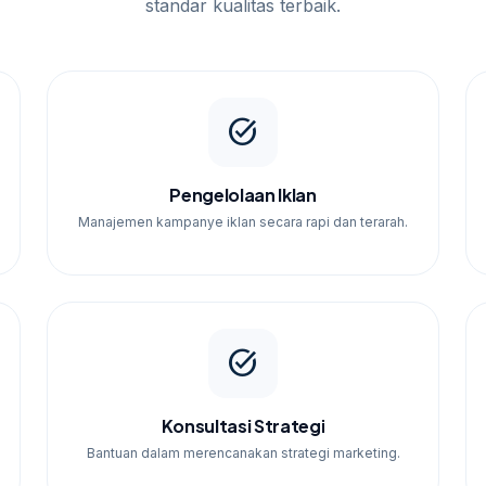
standar kualitas terbaik.
task_alt
Pengelolaan Iklan
Manajemen kampanye iklan secara rapi dan terarah.
task_alt
Konsultasi Strategi
Bantuan dalam merencanakan strategi marketing.