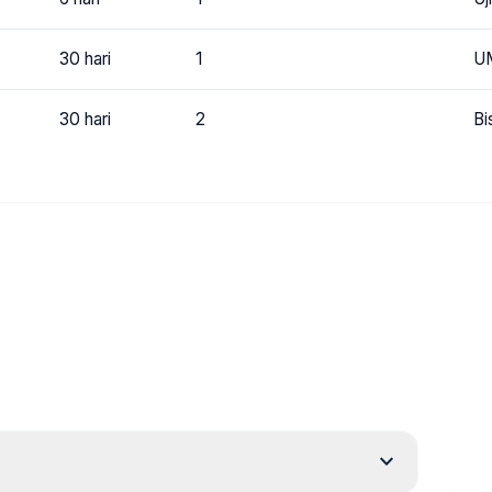
30 hari
1
UM
30 hari
2
Bi
expand_more