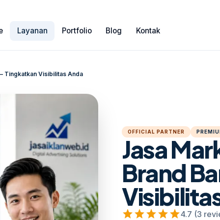
e
Layanan
Portfolio
Blog
Kontak
– Tingkatkan Visibilitas Anda
OFFICIAL PARTNER
PREMIU
Jasa Mar
Brand Ba
Visibilit
star
star
star
star
star
4.7 (3 rev