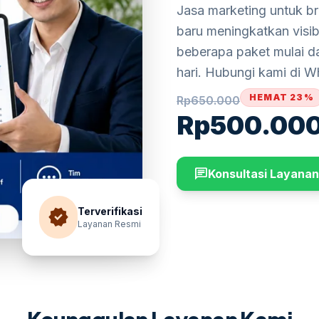
Jasa marketing untuk b
baru meningkatkan visib
beberapa paket mulai d
hari. Hubungi kami di W
HEMAT 23%
Rp
650.000
Rp
500.00
chat
Konsultasi Layanan
verified
Terverifikasi
Layanan Resmi