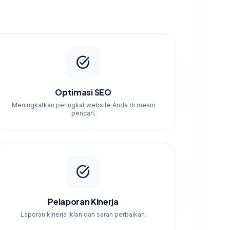
task_alt
Optimasi SEO
Meningkatkan peringkat website Anda di mesin
pencari.
task_alt
Pelaporan Kinerja
Laporan kinerja iklan dan saran perbaikan.