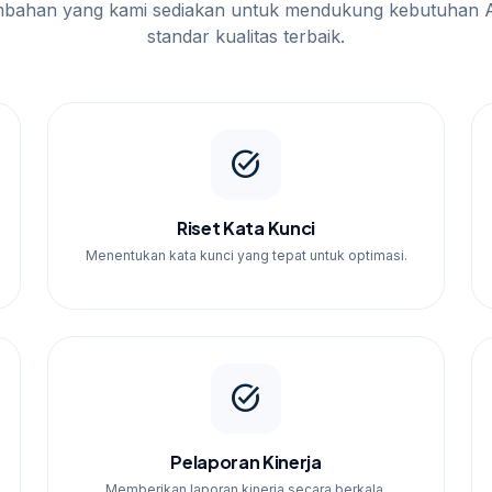
 kebutuhan Anda lebih baik.
mbahan yang kami sediakan untuk mendukung kebutuhan 
standar kualitas terbaik.
task_alt
Riset Kata Kunci
Menentukan kata kunci yang tepat untuk optimasi.
task_alt
Pelaporan Kinerja
Memberikan laporan kinerja secara berkala.