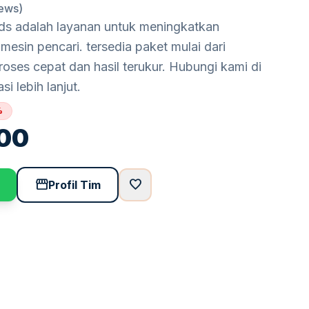
iews)
ds adalah layanan untuk meningkatkan
i mesin pencari. tersedia paket mulai dari
ses cepat dan hasil terukur. Hubungi kami di
i lebih lanjut.
%
00
storefront
favorite
Profil Tim