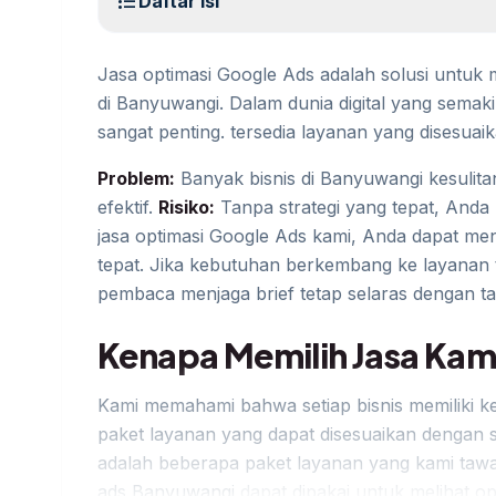
format_list_bulleted
Daftar Isi
Jasa optimasi Google Ads adalah solusi untuk m
di Banyuwangi. Dalam dunia digital yang semakin 
sangat penting. tersedia layanan yang disesua
Problem:
Banyak bisnis di Banyuwangi kesulit
efektif.
Risiko:
Tanpa strategi yang tepat, Anda 
jasa optimasi Google Ads kami, Anda dapat me
tepat. Jika kebutuhan berkembang ke layanan t
pembaca menjaga brief tetap selaras dengan ta
Kenapa Memilih Jasa Kam
Kami memahami bahwa setiap bisnis memiliki ke
paket layanan yang dapat disesuaikan dengan sk
adalah beberapa paket layanan yang kami tawa
ads Banyuwangi
dapat dipakai untuk melihat op