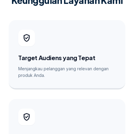
Keunggulan Layanan Kami
verified_user
Target Audiens yang Tepat
Menjangkau pelanggan yang relevan dengan
produk Anda.
verified_user