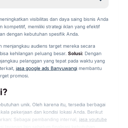
expand_more
eningkatkan visibilitas dan daya saing bisnis Anda
kompetitif, memiliki strategi iklan yang efektif
ikan dengan kebutuhan spesifik Anda.
an menjangkau audiens target mereka secara
bisa kehilangan peluang besar.
Solusi:
Dengan
njangkau pelanggan yang tepat pada waktu yang
erkait,
jasa google ads Banyuwangi
membantu
rget promosi.
i?
butuhan unik. Oleh karena itu, tersedia berbagai
ala pekerjaan dan kondisi lokasi Anda. Berikut
rkan: Sebagai pembanding internal,
jasa youtube
si layanan lain sebelum finalisasi kebutuhan.