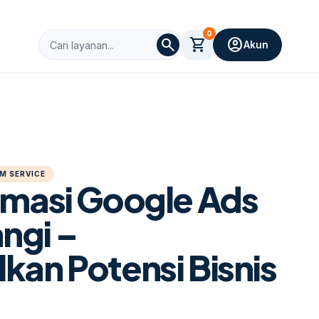
0
search
shopping_cart
account_circle
Akun
M SERVICE
imasi Google Ads
ngi –
kan Potensi Bisnis