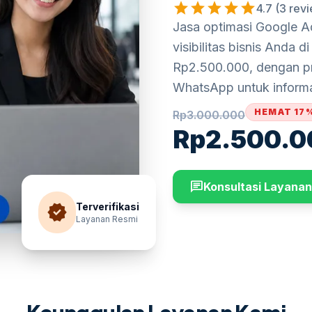
star
star
star
star
star
4.7 (3 rev
Jasa optimasi Google A
visibilitas bisnis Anda d
Rp2.500.000, dengan pro
WhatsApp untuk informas
HEMAT 17
Rp
3.000.000
Rp
2.500.0
chat
Konsultasi Layanan
verified
Terverifikasi
Layanan Resmi