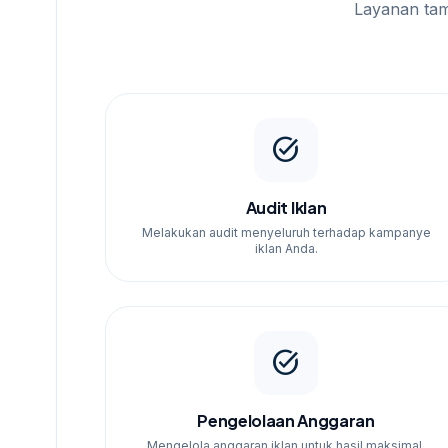
menyediakan konsultasi gratis untuk memahami
Layanan ta
task_alt
Audit Iklan
Melakukan audit menyeluruh terhadap kampanye
iklan Anda.
task_alt
Pengelolaan Anggaran
Mengelola anggaran iklan untuk hasil maksimal.