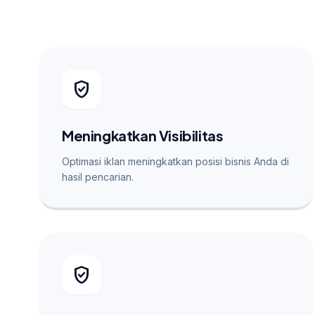
verified_user
Meningkatkan Visibilitas
Optimasi iklan meningkatkan posisi bisnis Anda di
hasil pencarian.
verified_user