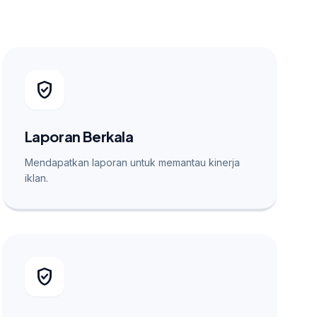
verified_user
Laporan Berkala
Mendapatkan laporan untuk memantau kinerja
iklan.
verified_user