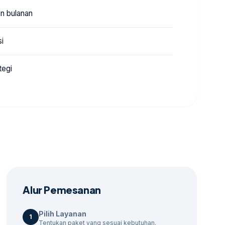
an bulanan
si
tegi
Alur Pemesanan
Pilih Layanan
1
Tentukan paket yang sesuai kebutuhan.