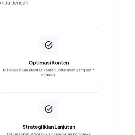
Anda dengan
task_alt
Optimasi Konten
Meningkatkan kualitas konten untuk iklan yang lebih
menarik.
task_alt
Strategi Iklan Lanjutan
Menerapkan strategi iklan yang lebih kompleks