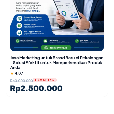
Jasa Marketing untuk Brand Baru di Pekalongan
- Solusi Efektif untuk Memperkenalkan Produk
Anda
4.67
star
HEMAT 17%
Rp
3.000.000
Rp
2.500.000