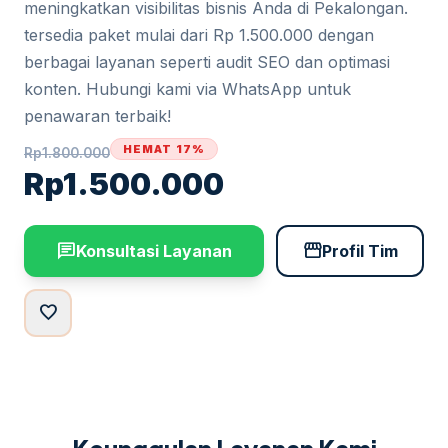
meningkatkan visibilitas bisnis Anda di Pekalongan.
tersedia paket mulai dari Rp 1.500.000 dengan
berbagai layanan seperti audit SEO dan optimasi
konten. Hubungi kami via WhatsApp untuk
penawaran terbaik!
HEMAT 17%
Rp
1.800.000
Rp
1.500.000
chat
storefront
Konsultasi Layanan
Profil Tim
favorite