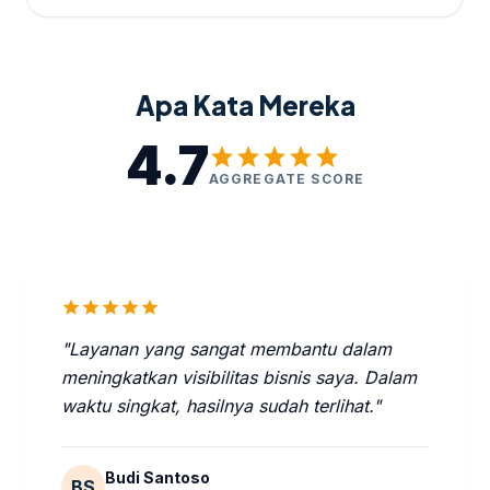
Apa Kata Mereka
4.7
star
star
star
star
star
AGGREGATE SCORE
star
star
star
star
star
"Layanan yang sangat membantu dalam
meningkatkan visibilitas bisnis saya. Dalam
waktu singkat, hasilnya sudah terlihat."
Budi Santoso
BS