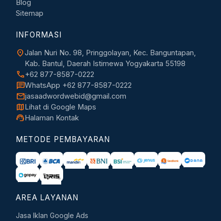
Blog
Sitemap
INFORMASI
location_on
Jalan Nuri No. 98, Pringgolayan, Kec. Banguntapan,
Kab. Bantul, Daerah Istimewa Yogyakarta 55198
call
+62 877-8587-0222
chat
WhatsApp +62 877-8587-0222
mail
jasaadwordwebid@gmail.com
map
Lihat di Google Maps
support_agent
Halaman Kontak
METODE PEMBAYARAN
AREA LAYANAN
Jasa Iklan Google Ads