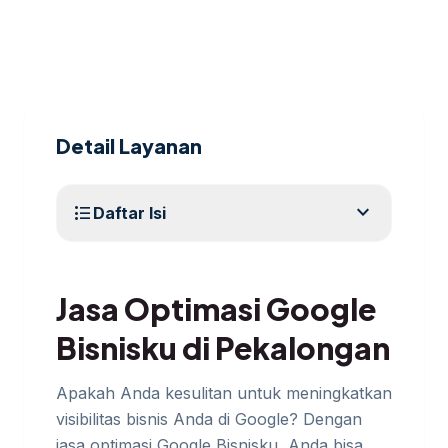
Detail Layanan
expand_more
format_list_bulleted
Daftar Isi
Jasa Optimasi Google
Bisnisku di Pekalongan
Apakah Anda kesulitan untuk meningkatkan
visibilitas bisnis Anda di Google? Dengan
jasa optimasi Google Bisnisku, Anda bisa