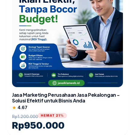
Jasa Marketing Perusahaan Jasa Pekalongan -
Solusi Efektif untuk Bisnis Anda
4.67
star
HEMAT 21%
Rp
1.200.000
Rp
950.000