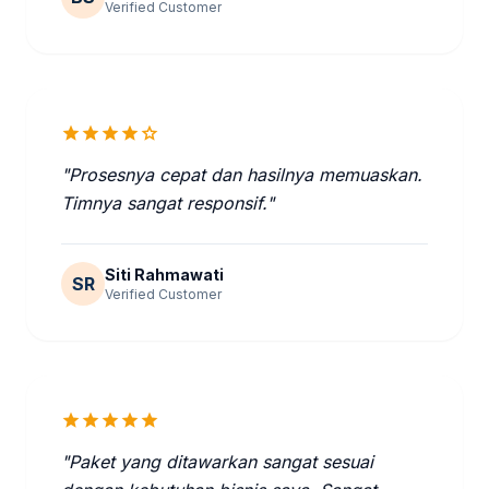
Verified Customer
star
star
star
star
star
"Prosesnya cepat dan hasilnya memuaskan.
Timnya sangat responsif."
Siti Rahmawati
SR
Verified Customer
star
star
star
star
star
"Paket yang ditawarkan sangat sesuai