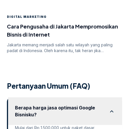
paling efektif untuk meningkatkan visibilitas dan mencapai
target audiens secara luas. Namun, di balik potensi besar
yang ditawarkan oleh Google Ads, seringkali pengiklan
DIGITAL MARKETING
menghadapi tantangan dalam mendapatkan persetujuan
iklan mereka. Dalam artikel ini, kita akan membahas
Cara Pengusaha di Jakarta Mempromosikan
mengapa […]
Bisnis di Internet
Jakarta memang menjadi salah satu wilayah yang paling
padat di Indonesia. Oleh karena itu, tak heran jika
persaingan bisnis online di dalamnya juga sangatlah ketat.
Untuk itu, para pengusaha yang menargetkan Jakarta
sebagai salah satu wilayah targetnya. Lantas, bagaimana
cara pengusaha di Jakarta mempromosikan bisnisnya di
internet? Apakah menggunakan cara “biasa” saja sudah
Pertanyaan Umum (FAQ)
cukup? Atau […]
Berapa harga jasa optimasi Google
expand_more
Bisnisku?
Mulai dari Rp 1.500.000 untuk paket dasar.