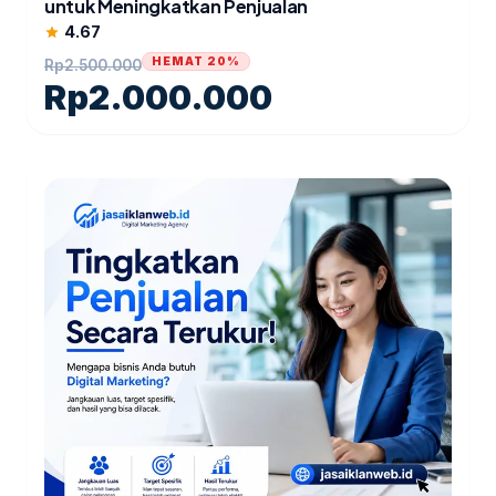
untuk Meningkatkan Penjualan
4.67
star
HEMAT 20%
Rp
2.500.000
Rp
2.000.000