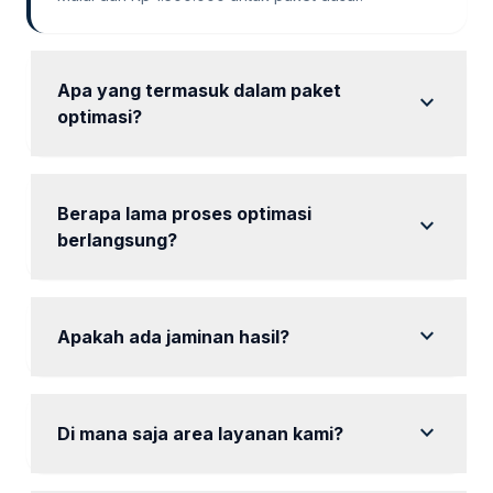
Apa yang termasuk dalam paket
expand_more
optimasi?
Audit SEO, riset kata kunci, dan optimasi on-page.
Berapa lama proses optimasi
expand_more
berlangsung?
Proses optimasi bisa berlangsung antara 1 hingga 2
bulan tergantung paket.
expand_more
Apakah ada jaminan hasil?
mencakup jaminan hasil yang sesuai dengan yang
dijanjikan.
expand_more
Di mana saja area layanan kami?
Kami melayani seluruh area Pekalongan dan