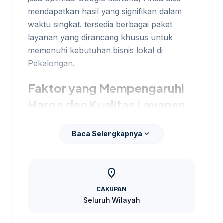
mendapatkan hasil yang signifikan dalam
waktu singkat. tersedia berbagai paket
layanan yang dirancang khusus untuk
memenuhi kebutuhan bisnis lokal di
Pekalongan.
Faktor yang Mempengaruhi
Harga dan Kualitas Layanan
Harga jasa optimasi kami dipengaruhi oleh
expand_more
Baca Selengkapnya
beberapa faktor, termasuk kompleksitas
proyek, jumlah halaman yang dioptimasi,
dan jenis layanan yang dipilih. Kami
location_on
memahami bahwa setiap bisnis memiliki
kebutuhan yang unik, sehingga tersedia
CAKUPAN
konsultasi untuk menentukan paket yang
Seluruh Wilayah
paling sesuai. Untuk membandingkan opsi