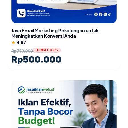
Jasa Email Marketing Pekalongan untuk
Meningkatkan Konversi Anda
4.67
star
HEMAT 33%
Rp
750.000
Rp
500.000