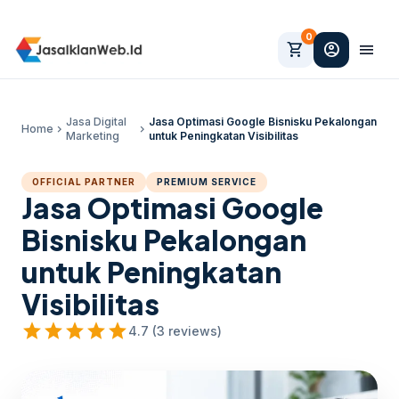
0
shopping_cart
account_circle
menu
Jasa Digital
Jasa Optimasi Google Bisnisku Pekalongan
Home
chevron_right
chevron_right
Marketing
untuk Peningkatan Visibilitas
OFFICIAL PARTNER
PREMIUM SERVICE
Jasa Optimasi Google
Bisnisku Pekalongan
untuk Peningkatan
Visibilitas
star
star
star
star
star
4.7 (3 reviews)