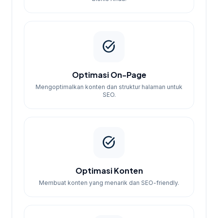
task_alt
Optimasi On-Page
Mengoptimalkan konten dan struktur halaman untuk
SEO.
task_alt
Optimasi Konten
Membuat konten yang menarik dan SEO-friendly.