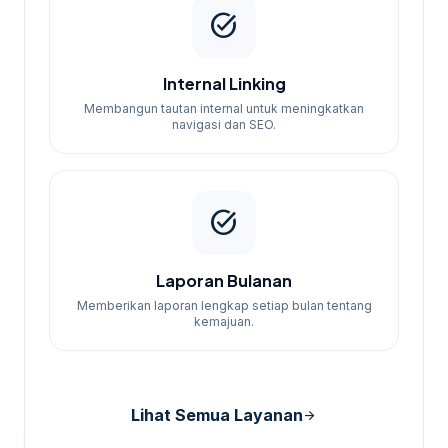
task_alt
Internal Linking
Membangun tautan internal untuk meningkatkan
navigasi dan SEO.
task_alt
Laporan Bulanan
Memberikan laporan lengkap setiap bulan tentang
kemajuan.
Lihat Semua Layanan
arrow_forward