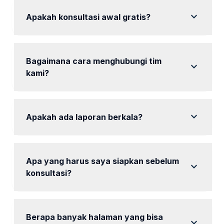
sekitarnya.
expand_more
Apakah konsultasi awal gratis?
Ya, konsultasi awal kami tidak dikenakan biaya.
Bagaimana cara menghubungi tim
expand_more
kami?
Anda dapat menghubungi kami melalui WhatsApp
atau telepon.
expand_more
Apakah ada laporan berkala?
Ya, tersedia laporan berkala untuk memantau
kemajuan.
Apa yang harus saya siapkan sebelum
expand_more
konsultasi?
Siapkan informasi tentang bisnis dan tujuan optimasi
Anda.
Berapa banyak halaman yang bisa
expand_more