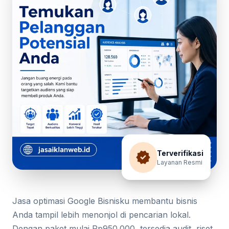
verified
Terverifikasi
Layanan Resmi
Jasa optimasi Google Bisnisku membantu bisnis
Anda tampil lebih menonjol di pencarian lokal.
Dengan paket mulai Rp950.000, tersedia audit, riset