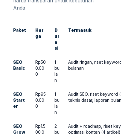
harga transparan untuk kebutuhan
Anda
Paket
Har
D
Termasuk
ga
ur
a
si
SEO
Rp50
1
Audit ringan, riset keyword (10)
Basic
0.00
bu
bulanan
0
la
n
SEO
Rp95
1
Audit SEO, riset keyword (20), o
Start
0.00
bu
teknis dasar, laporan bulanan
er
0
la
n
SEO
Rp1.5
2
Audit + roadmap, riset keyword 
Grow
00.0
bu
optimasi konten (4 artikel), inter