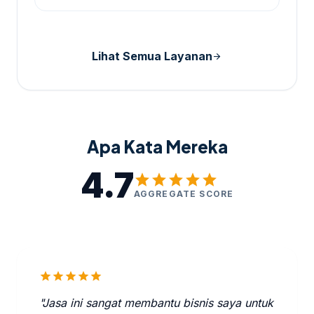
Lihat Semua Layanan
arrow_forward
Apa Kata Mereka
4.7
star
star
star
star
star
AGGREGATE SCORE
star
star
star
star
star
"Jasa ini sangat membantu bisnis saya untuk