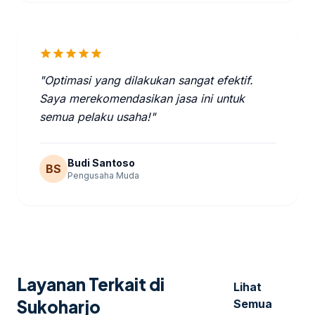
star
star
star
star
star
"Optimasi yang dilakukan sangat efektif.
Saya merekomendasikan jasa ini untuk
semua pelaku usaha!"
Budi Santoso
BS
Pengusaha Muda
Layanan Terkait di
Lihat
Sukoharjo
Semua