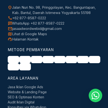
location_on
Jalan Nuri No. 98, Pringgolayan, Kec. Banguntapan,
Kab. Bantul, Daerah Istimewa Yogyakarta 55198
call
+62 877-8587-0222
chat
WhatsApp +62 877-8587-0222
mail
jasaadwordwebid@gmail.com
map
Lihat di Google Maps
support_agent
Halaman Kontak
METODE PEMBAYARAN
AREA LAYANAN
Jasa Iklan Google Ads
Website & Landing Page
SEO & Optimasi Konten
Audit Iklan Digital
Konsultasi via WhatsApp