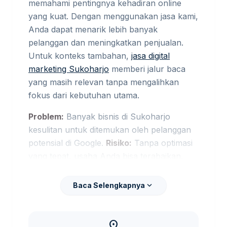
memahami pentingnya kehadiran online
yang kuat. Dengan menggunakan jasa kami,
Anda dapat menarik lebih banyak
pelanggan dan meningkatkan penjualan.
Untuk konteks tambahan,
jasa digital
marketing Sukoharjo
memberi jalur baca
yang masih relevan tanpa mengalihkan
fokus dari kebutuhan utama.
Problem:
Banyak bisnis di Sukoharjo
kesulitan untuk ditemukan oleh pelanggan
potensial di Google.
Risiko:
Tanpa optimasi
yang tepat, usaha Anda bisa terabaikan.
Solusi:
tersedia jasa optimasi yang
terstruktur untuk memastikan bisnis Anda
expand_more
Baca Selengkapnya
muncul di hasil pencarian teratas. Sebagai
pembanding internal,
jasa copywriting iklan
Sukoharjo
dapat dipakai untuk melihat opsi
location_on