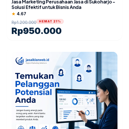
Jasa Marketing Perusahaan Jasa di Sukoharjo -
Solusi Efektif untuk Bisnis Anda
4.67
star
HEMAT 21%
Rp
1.200.000
Rp
950.000