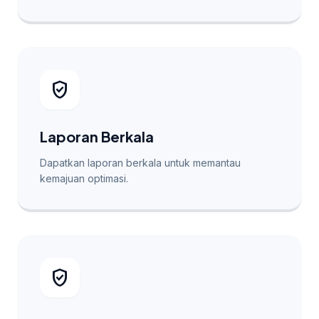
verified_user
Laporan Berkala
Dapatkan laporan berkala untuk memantau
kemajuan optimasi.
verified_user