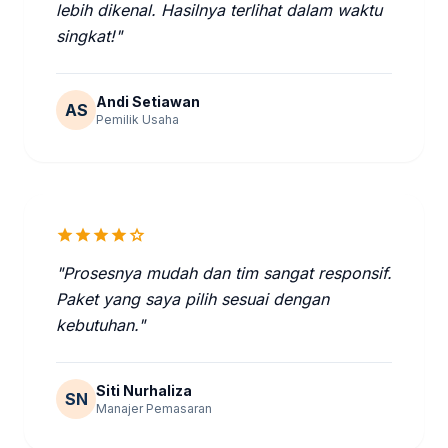
lebih dikenal. Hasilnya terlihat dalam waktu
singkat!"
Andi Setiawan
AS
Pemilik Usaha
star
star
star
star
star
"Prosesnya mudah dan tim sangat responsif.
Paket yang saya pilih sesuai dengan
kebutuhan."
Siti Nurhaliza
SN
Manajer Pemasaran