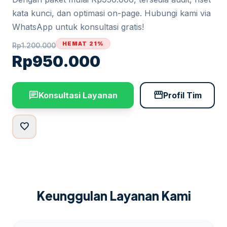
kata kunci, dan optimasi on-page. Hubungi kami via
WhatsApp untuk konsultasi gratis!
HEMAT 21%
Rp
1.200.000
Rp
950.000
chat
storefront
Konsultasi Layanan
Profil Tim
favorite
Keunggulan Layanan Kami