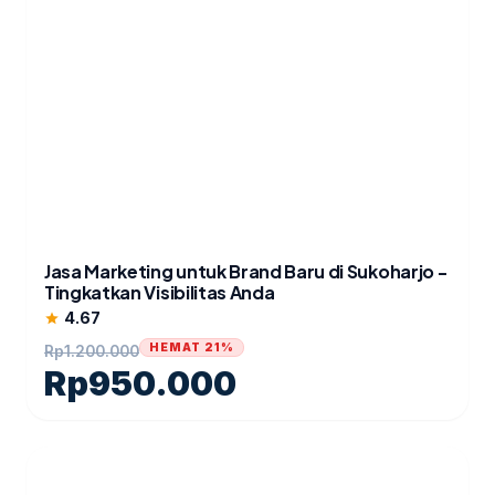
Jasa Marketing untuk Brand Baru di Sukoharjo -
Tingkatkan Visibilitas Anda
4.67
star
HEMAT 21%
Rp
1.200.000
Rp
950.000