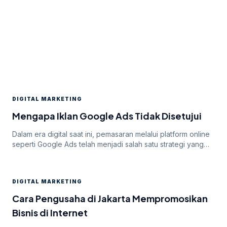
DIGITAL MARKETING
Mengapa Iklan Google Ads Tidak Disetujui
Dalam era digital saat ini, pemasaran melalui platform online
seperti Google Ads telah menjadi salah satu strategi yang
paling efektif untuk meningkatkan visibilitas dan mencapai
target audiens secara luas. Namun, di balik potensi besar
yang ditawarkan oleh Google Ads, seringkali pengiklan
DIGITAL MARKETING
menghadapi tantangan dalam mendapatkan persetujuan
iklan mereka. Dalam artikel ini, kita akan membahas
Cara Pengusaha di Jakarta Mempromosikan
mengapa […]
Bisnis di Internet