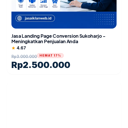
Jasa Landing Page Conversion Sukoharjo -
Meningkatkan Penjualan Anda
4.67
star
HEMAT 17%
Rp
3.000.000
Rp
2.500.000