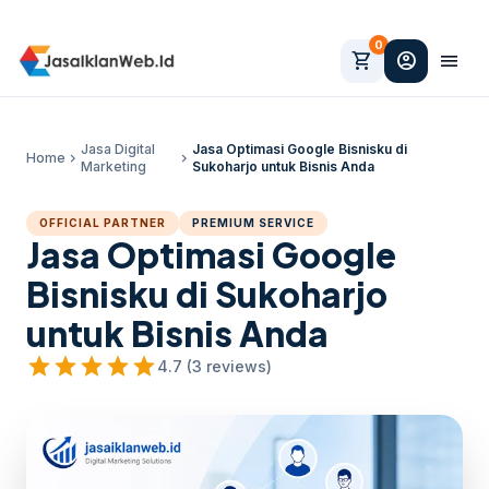
0
shopping_cart
account_circle
menu
Jasa Digital
Jasa Optimasi Google Bisnisku di
Home
chevron_right
chevron_right
Marketing
Sukoharjo untuk Bisnis Anda
OFFICIAL PARTNER
PREMIUM SERVICE
Jasa Optimasi Google
Bisnisku di Sukoharjo
untuk Bisnis Anda
star
star
star
star
star
4.7 (3 reviews)