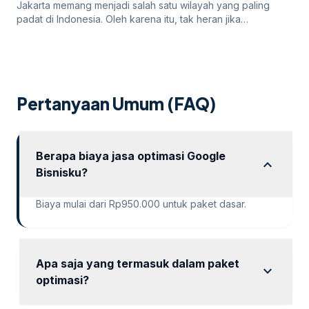
Jakarta memang menjadi salah satu wilayah yang paling
padat di Indonesia. Oleh karena itu, tak heran jika
persaingan bisnis online di dalamnya juga sangatlah ketat.
Untuk itu, para pengusaha yang menargetkan Jakarta
sebagai salah satu wilayah targetnya. Lantas, bagaimana
cara pengusaha di Jakarta mempromosikan bisnisnya di
internet? Apakah menggunakan cara “biasa” saja sudah
Pertanyaan Umum (FAQ)
cukup? Atau […]
Berapa biaya jasa optimasi Google
expand_more
Bisnisku?
Biaya mulai dari Rp950.000 untuk paket dasar.
Apa saja yang termasuk dalam paket
expand_more
optimasi?