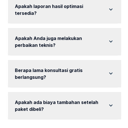
Apakah laporan hasil optimasi
expand_more
tersedia?
Ya, tersedia laporan berkala untuk memantau hasil
optimasi.
Apakah Anda juga melakukan
expand_more
perbaikan teknis?
Ya, kami melakukan perbaikan teknis sebagai
bagian dari layanan kami.
Berapa lama konsultasi gratis
expand_more
berlangsung?
Konsultasi gratis berlangsung selama 30 menit.
Apakah ada biaya tambahan setelah
expand_more
paket dibeli?
Tidak ada biaya tambahan, semua layanan sudah
termasuk dalam paket yang dipilih.