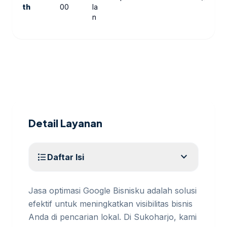
th
00
la
n
Detail Layanan
expand_more
format_list_bulleted
Daftar Isi
Jasa optimasi Google Bisnisku adalah solusi
efektif untuk meningkatkan visibilitas bisnis
Anda di pencarian lokal. Di Sukoharjo, kami