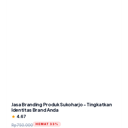
Jasa Branding Produk Sukoharjo - Tingkatkan
Identitas Brand Anda
4.67
star
HEMAT 33%
Rp
750.000