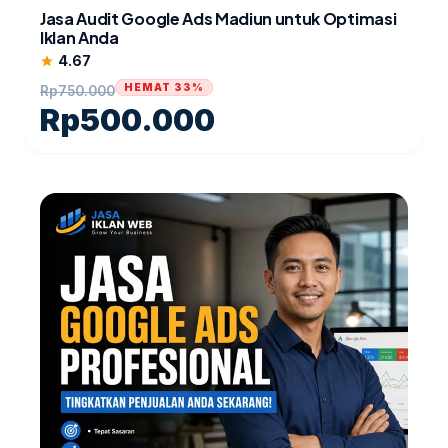
Jasa Audit Google Ads Madiun untuk Optimasi
Iklan Anda
4.67
star
HEMAT 33%
Rp
750.000
Rp
500.000