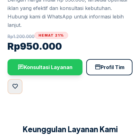
iklan yang efektif dan konsultasi kebutuhan.
Hubungi kami di WhatsApp untuk informasi lebih
lanjut.
HEMAT 21%
Rp
1.200.000
Rp
950.000
chat
storefront
Konsultasi Layanan
Profil Tim
favorite
Keunggulan Layanan Kami