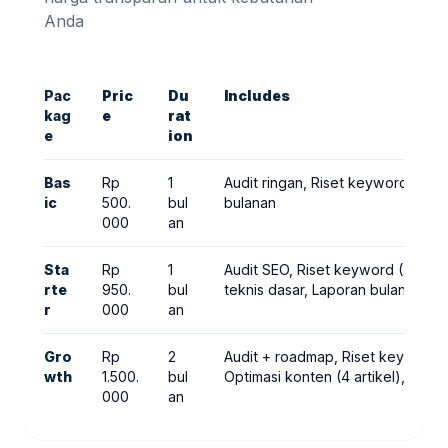
Anda
Pac
Pric
Du
Includes
kag
e
rat
e
ion
Bas
Rp
1
Audit ringan, Riset keyword (10)
ic
500.
bul
bulanan
000
an
Sta
Rp
1
Audit SEO, Riset keyword (20), O
rte
950.
bul
teknis dasar, Laporan bulanan
r
000
an
Gro
Rp
2
Audit + roadmap, Riset keyword 
wth
1.500.
bul
Optimasi konten (4 artikel), Inter
000
an