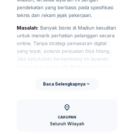
pendekatan yang berbasis pada spesifikasi
teknis dan rekam jejak pekerjaan.
Masalah:
Banyak bisnis di Madiun kesulitan
untuk menarik perhatian pelanggan secara
online. Tanpa strategi pemasaran digital
yang tepat, potensi penjualan bisa hilang.
Jika kebutuhan berkembang ke layanan
terkait,
jasa google ads Madiun
membantu
pembaca menjaga brief tetap selaras
dengan target promosi.
expand_more
Baca Selengkapnya
Risiko:
Iklan yang tidak terkelola dengan
baik dapat mengakibatkan pemborosan
location_on
anggaran dan hasil yang tidak memuaskan.
CAKUPAN
Jika kebutuhan berkembang ke layanan
Seluruh Wilayah
terkait,
jasa iklan google Madiun
membantu
pembaca menjaga brief tetap selaras