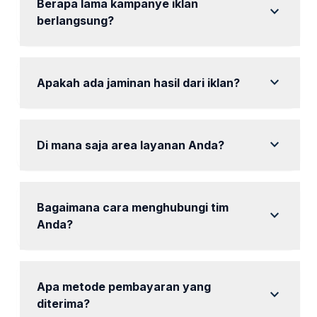
Berapa lama kampanye iklan
expand_more
berlangsung?
Kampanye iklan biasanya berlangsung selama 1
bulan.
expand_more
Apakah ada jaminan hasil dari iklan?
mencakup garansi hasil sesuai kesepakatan awal.
expand_more
Di mana saja area layanan Anda?
Kami melayani area Madiun dan sekitarnya.
Bagaimana cara menghubungi tim
expand_more
Anda?
Anda dapat menghubungi kami melalui WhatsApp
untuk konsultasi.
Apa metode pembayaran yang
expand_more
diterima?