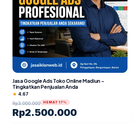
Jasa Google Ads Toko Online Madiun -
Tingkatkan Penjualan Anda
4.67
star
HEMAT 17%
Rp
3.000.000
Rp
2.500.000