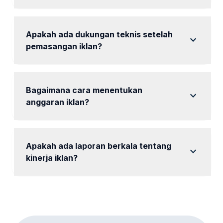
Kami menerima berbagai metode pembayaran untuk
kenyamanan Anda.
Apakah ada dukungan teknis setelah
expand_more
pemasangan iklan?
Ya, tersedia dukungan teknis untuk masalah yang
mungkin timbul.
Bagaimana cara menentukan
expand_more
anggaran iklan?
Kami akan membantu Anda menentukan anggaran
yang sesuai dengan kebutuhan bisnis.
Apakah ada laporan berkala tentang
expand_more
kinerja iklan?
Ya, mencakup laporan berkala untuk memantau
kinerja iklan.