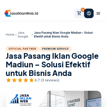
0
shopping_cart
account_circle
menu
Jasa
Jasa Pasang Iklan Google Madiun – Solusi
Home
chevron_right
chevron_right
Google
Efektif untuk Bisnis Anda
OFFICIAL PARTNER
PREMIUM SERVICE
Jasa Pasang Iklan Google
Madiun – Solusi Efektif
untuk Bisnis Anda
star
star
star
star
star
4.7 (3 reviews)