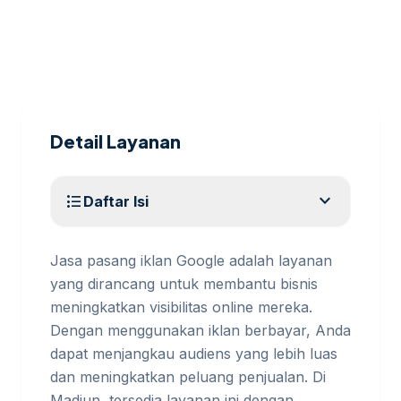
Detail Layanan
expand_more
format_list_bulleted
Daftar Isi
Jasa pasang iklan Google adalah layanan
yang dirancang untuk membantu bisnis
meningkatkan visibilitas online mereka.
Dengan menggunakan iklan berbayar, Anda
dapat menjangkau audiens yang lebih luas
dan meningkatkan peluang penjualan. Di
Madiun, tersedia layanan ini dengan