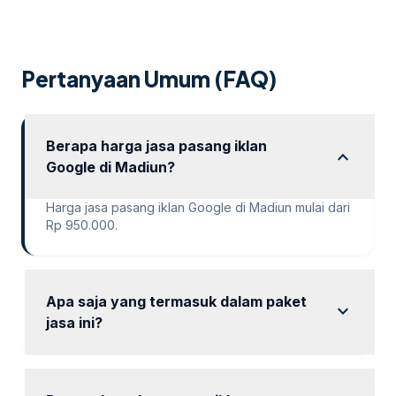
Pertanyaan Umum (FAQ)
Berapa harga jasa pasang iklan
expand_more
Google di Madiun?
Harga jasa pasang iklan Google di Madiun mulai dari
Rp 950.000.
Apa saja yang termasuk dalam paket
expand_more
jasa ini?
Paket kami termasuk audit ringan, riset kata kunci,
dan optimasi iklan.