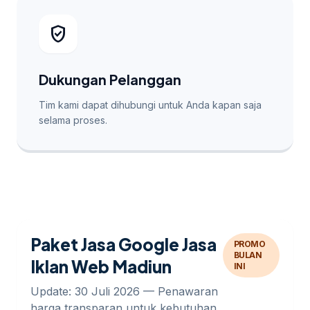
verified_user
Dukungan Pelanggan
Tim kami dapat dihubungi untuk Anda kapan saja
selama proses.
Paket Jasa Google Jasa
PROMO
BULAN
Iklan Web Madiun
INI
Update: 30 Juli 2026 — Penawaran
harga transparan untuk kebutuhan