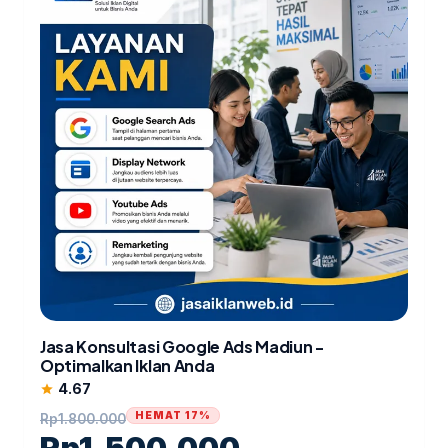
Jasa Konsultasi Google Ads Madiun -
Optimalkan Iklan Anda
4.67
star
HEMAT 17%
Rp
1.800.000