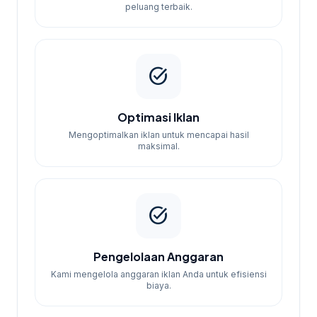
peluang terbaik.
task_alt
Optimasi Iklan
Mengoptimalkan iklan untuk mencapai hasil
maksimal.
task_alt
Pengelolaan Anggaran
Kami mengelola anggaran iklan Anda untuk efisiensi
biaya.