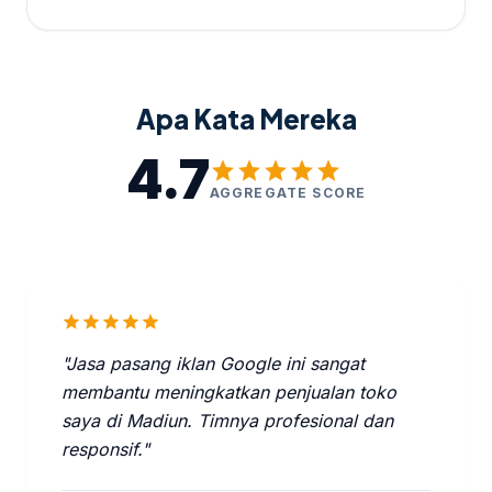
Apa Kata Mereka
4.7
star
star
star
star
star
AGGREGATE SCORE
star
star
star
star
star
"Jasa pasang iklan Google ini sangat
membantu meningkatkan penjualan toko
saya di Madiun. Timnya profesional dan
responsif."