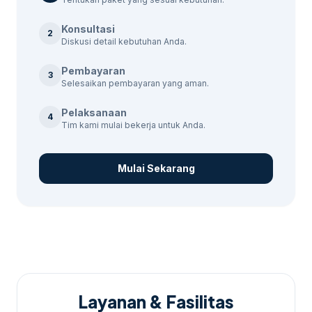
Miniatur Ka’bah Madiun, dan Suncity Mall
Konsultasi
Madiun. Kami memahami kebutuhan lokal
2
Diskusi detail kebutuhan Anda.
dan dapat menyesuaikan strategi iklan
sesuai dengan target pasar Anda.
Pembayaran
3
Selesaikan pembayaran yang aman.
Pelaksanaan
4
Tim kami mulai bekerja untuk Anda.
Mulai Sekarang
Layanan & Fasilitas