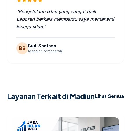
star
star
star
star
star
"Pengelolaan iklan yang sangat baik.
Laporan berkala membantu saya memahami
kinerja iklan."
Budi Santoso
BS
Manajer Pemasaran
Layanan Terkait di Madiun
Lihat Semua