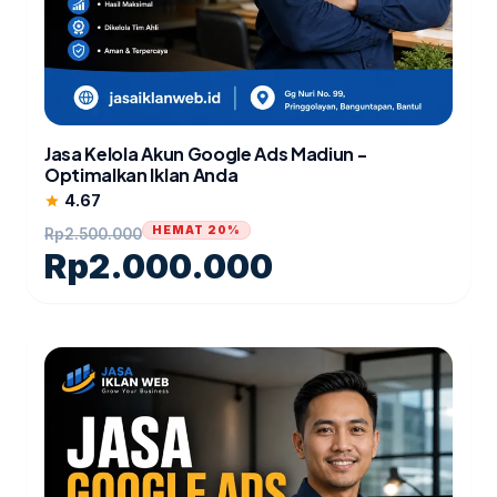
Jasa Kelola Akun Google Ads Madiun -
Optimalkan Iklan Anda
4.67
star
HEMAT 20%
Rp
2.500.000
Rp
2.000.000