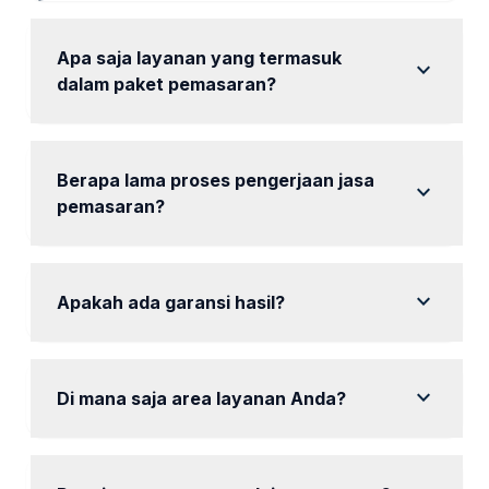
Apa saja layanan yang termasuk
expand_more
dalam paket pemasaran?
Paket kami mencakup audit SEO, riset kata kunci,
dan optimasi konten.
Berapa lama proses pengerjaan jasa
expand_more
pemasaran?
Proses pengerjaan bervariasi, umumnya 1 hingga 3
bulan tergantung paket.
expand_more
Apakah ada garansi hasil?
Kami tidak menjanjikan peringkat, tetapi
berkomitmen untuk meningkatkan visibilitas.
expand_more
Di mana saja area layanan Anda?
Kami melayani seluruh wilayah Wonogiri dan
sekitarnya.