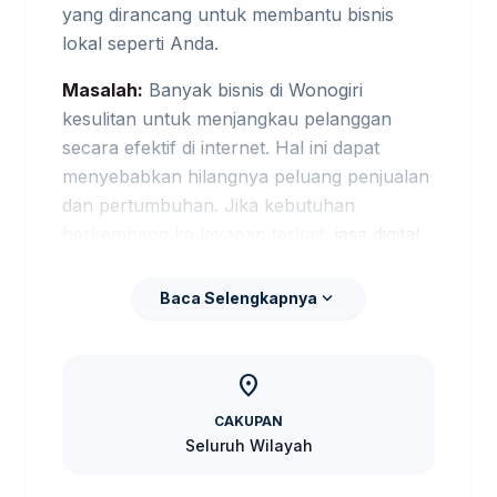
yang dirancang untuk membantu bisnis
lokal seperti Anda.
Masalah:
Banyak bisnis di Wonogiri
kesulitan untuk menjangkau pelanggan
secara efektif di internet. Hal ini dapat
menyebabkan hilangnya peluang penjualan
dan pertumbuhan. Jika kebutuhan
berkembang ke layanan terkait,
jasa digital
marketing Wonogiri
membantu pembaca
menjaga brief tetap selaras dengan target
expand_more
Baca Selengkapnya
promosi.
Risiko:
Tanpa strategi pemasaran yang
location_on
tepat, bisnis Anda mungkin tertinggal di
CAKUPAN
belakang pesaing yang lebih agresif dalam
Seluruh Wilayah
pemasaran digital. Jika kebutuhan
berkembang ke layanan terkait,
Jasa Iklan