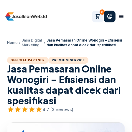
0
shopping_cart
account_circle
menu
Jasa Digital
Jasa Pemasaran Online Wonogiri – Efisiensi
Home
chevron_right
chevron_right
Marketing
dan kualitas dapat dicek dari spesifikasi
OFFICIAL PARTNER
PREMIUM SERVICE
Jasa Pemasaran Online
Wonogiri – Efisiensi dan
kualitas dapat dicek dari
spesifikasi
star
star
star
star
star
4.7 (3 reviews)