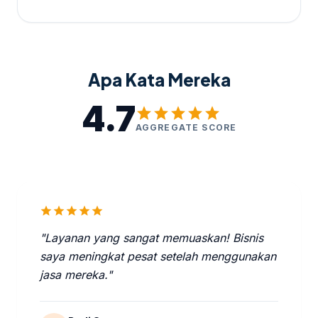
Apa Kata Mereka
4.7
star
star
star
star
star
AGGREGATE SCORE
star
star
star
star
star
"Layanan yang sangat memuaskan! Bisnis
saya meningkat pesat setelah menggunakan
jasa mereka."