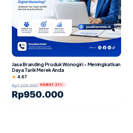
Jasa Branding Produk Wonogiri - Meningkatkan
Daya Tarik Merek Anda
4.67
star
HEMAT 21%
Rp
1.200.000
Rp
950.000