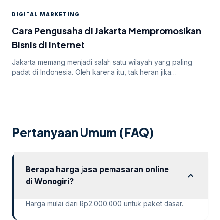
yang ditawarkan oleh Google Ads, seringkali pengiklan
DIGITAL MARKETING
menghadapi tantangan dalam mendapatkan persetujuan
iklan mereka. Dalam artikel ini, kita akan membahas
Cara Pengusaha di Jakarta Mempromosikan
mengapa […]
Bisnis di Internet
Jakarta memang menjadi salah satu wilayah yang paling
padat di Indonesia. Oleh karena itu, tak heran jika
persaingan bisnis online di dalamnya juga sangatlah ketat.
Untuk itu, para pengusaha yang menargetkan Jakarta
sebagai salah satu wilayah targetnya. Lantas, bagaimana
cara pengusaha di Jakarta mempromosikan bisnisnya di
internet? Apakah menggunakan cara “biasa” saja sudah
Pertanyaan Umum (FAQ)
cukup? Atau […]
Berapa harga jasa pemasaran online
expand_more
di Wonogiri?
Harga mulai dari Rp2.000.000 untuk paket dasar.