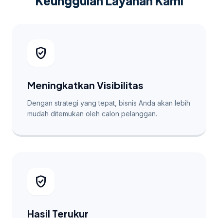
Keunggulan Layanan Kami
verified_user
Meningkatkan Visibilitas
Dengan strategi yang tepat, bisnis Anda akan lebih
mudah ditemukan oleh calon pelanggan.
verified_user
Hasil Terukur