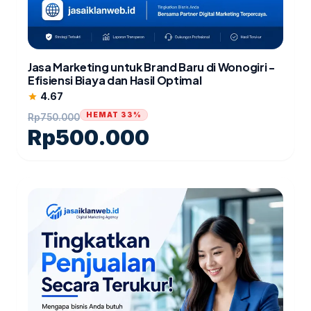
Jasa Marketing untuk Brand Baru di Wonogiri -
Efisiensi Biaya dan Hasil Optimal
4.67
star
HEMAT 33%
Rp
750.000
Rp
500.000