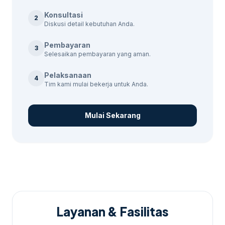
Wonoboyo. Dengan pendekatan yang
Konsultasi
2
berbasis data, kami memastikan setiap
Diskusi detail kebutuhan Anda.
langkah yang kami ambil dirancang untuk
Pembayaran
memberikan hasil yang nyata.
3
Selesaikan pembayaran yang aman.
Pelaksanaan
4
Tim kami mulai bekerja untuk Anda.
Mulai Sekarang
Layanan & Fasilitas