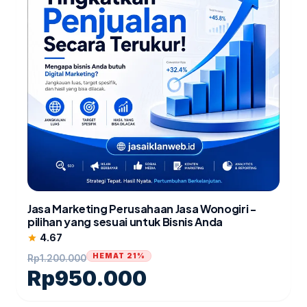
Jasa Marketing Perusahaan Jasa Wonogiri -
pilihan yang sesuai untuk Bisnis Anda
4.67
star
HEMAT 21%
Rp
1.200.000
Rp
950.000