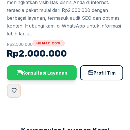
meningkatkan visibilitas bisnis Anda di internet.
tersedia paket mulai dari Rp2.000.000 dengan
berbagai layanan, termasuk audit SEO dan optimasi
konten. Hubungi kami di WhatsApp untuk informasi
lebih lanjut.
HEMAT 20%
Rp
2.500.000
Rp
2.000.000
chat
storefront
Konsultasi Layanan
Profil Tim
favorite