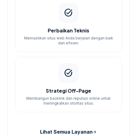
task_alt
Perbaikan Teknis
Memastikan situs web Anda berjalan dengan baik
dan efisien.
task_alt
Strategi Off-Page
Membangun backlink dan reputasi online untuk
meningkatkan otoritas situs.
Lihat Semua Layanan
arrow_forward