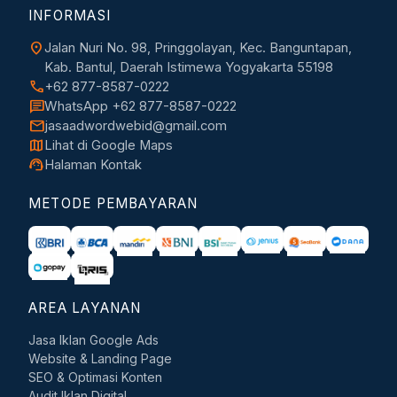
INFORMASI
location_on
Jalan Nuri No. 98, Pringgolayan, Kec. Banguntapan,
Kab. Bantul, Daerah Istimewa Yogyakarta 55198
call
+62 877-8587-0222
chat
WhatsApp +62 877-8587-0222
mail
jasaadwordwebid@gmail.com
map
Lihat di Google Maps
support_agent
Halaman Kontak
METODE PEMBAYARAN
AREA LAYANAN
Jasa Iklan Google Ads
Website & Landing Page
SEO & Optimasi Konten
Audit Iklan Digital