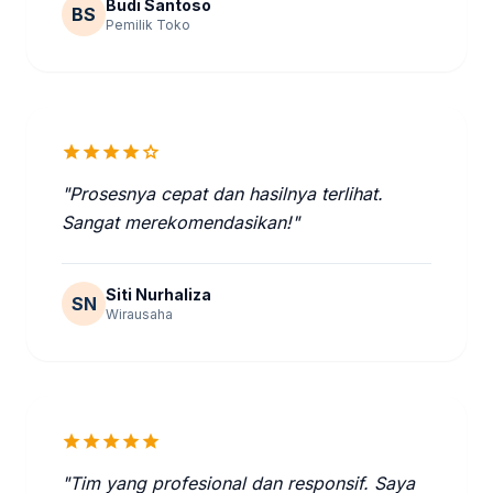
Budi Santoso
BS
Pemilik Toko
star
star
star
star
star
"Prosesnya cepat dan hasilnya terlihat.
Sangat merekomendasikan!"
Siti Nurhaliza
SN
Wirausaha
star
star
star
star
star
"Tim yang profesional dan responsif. Saya