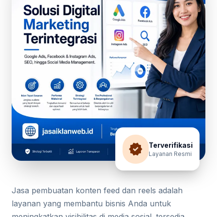
verified
Terverifikasi
Layanan Resmi
Jasa pembuatan konten feed dan reels adalah
layanan yang membantu bisnis Anda untuk
meningkatkan visibilitas di media sosial. tersedia