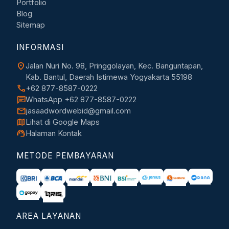
Portfolio
Blog
Sitemap
INFORMASI
location_on
Jalan Nuri No. 98, Pringgolayan, Kec. Banguntapan,
Kab. Bantul, Daerah Istimewa Yogyakarta 55198
call
+62 877-8587-0222
chat
WhatsApp +62 877-8587-0222
mail
jasaadwordwebid@gmail.com
map
Lihat di Google Maps
support_agent
Halaman Kontak
METODE PEMBAYARAN
AREA LAYANAN