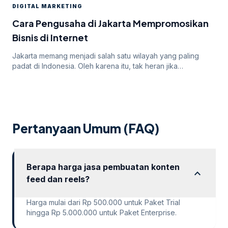
DIGITAL MARKETING
menghadapi tantangan dalam mendapatkan persetujuan
iklan mereka. Dalam artikel ini, kita akan membahas
Cara Pengusaha di Jakarta Mempromosikan
mengapa […]
Bisnis di Internet
Jakarta memang menjadi salah satu wilayah yang paling
padat di Indonesia. Oleh karena itu, tak heran jika
persaingan bisnis online di dalamnya juga sangatlah ketat.
Untuk itu, para pengusaha yang menargetkan Jakarta
sebagai salah satu wilayah targetnya. Lantas, bagaimana
cara pengusaha di Jakarta mempromosikan bisnisnya di
internet? Apakah menggunakan cara “biasa” saja sudah
Pertanyaan Umum (FAQ)
cukup? Atau […]
Berapa harga jasa pembuatan konten
expand_more
feed dan reels?
Harga mulai dari Rp 500.000 untuk Paket Trial
hingga Rp 5.000.000 untuk Paket Enterprise.