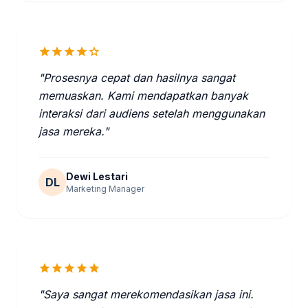
star
star
star
star
star
"Prosesnya cepat dan hasilnya sangat
memuaskan. Kami mendapatkan banyak
interaksi dari audiens setelah menggunakan
jasa mereka."
Dewi Lestari
DL
Marketing Manager
star
star
star
star
star
"Saya sangat merekomendasikan jasa ini.