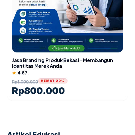
Jasa Branding Produk Bekasi - Membangun
Identitas Merek Anda
4.67
star
HEMAT 20%
Rp
1.000.000
Rp
800.000
Artikel Edukasi