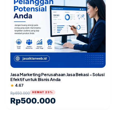
Jasa Marketing Perusahaan Jasa Bekasi - Solusi
Efektif untuk Bisnis Anda
4.67
star
HEMAT 23%
Rp
650.000
Rp
500.000