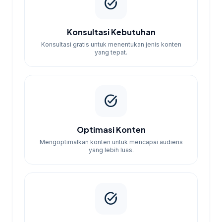
task_alt
Konsultasi Kebutuhan
Konsultasi gratis untuk menentukan jenis konten
yang tepat.
task_alt
Optimasi Konten
Mengoptimalkan konten untuk mencapai audiens
yang lebih luas.
task_alt