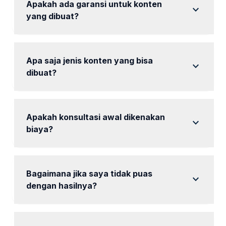
yang sesuai.
Apakah ada garansi untuk konten
expand_more
yang dibuat?
mencakup garansi kepuasan, dan revisi dilakukan
jika diperlukan.
Apa saja jenis konten yang bisa
expand_more
dibuat?
Kami membuat foto, video, dan grafis untuk
berbagai platform media sosial.
Apakah konsultasi awal dikenakan
expand_more
biaya?
Tidak, konsultasi awal gratis untuk memahami
kebutuhan Anda.
Bagaimana jika saya tidak puas
expand_more
dengan hasilnya?
Kami akan melakukan revisi sesuai dengan
feedback Anda untuk memastikan kepuasan.