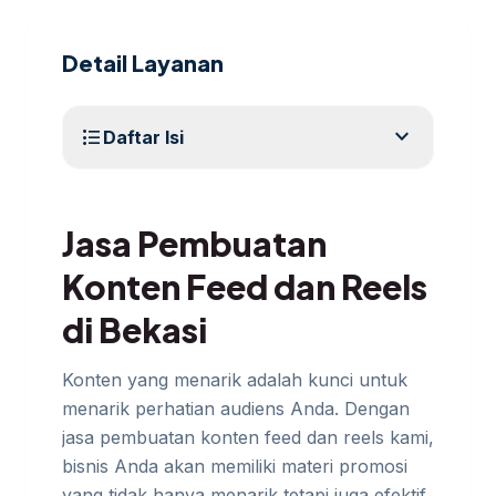
Detail Layanan
expand_more
format_list_bulleted
Daftar Isi
Jasa Pembuatan
Konten Feed dan Reels
di Bekasi
Konten yang menarik adalah kunci untuk
menarik perhatian audiens Anda. Dengan
jasa pembuatan konten feed dan reels kami,
bisnis Anda akan memiliki materi promosi
yang tidak hanya menarik tetapi juga efektif.