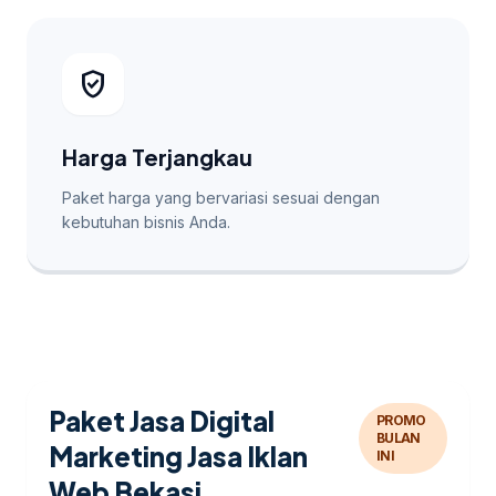
verified_user
Harga Terjangkau
Paket harga yang bervariasi sesuai dengan
kebutuhan bisnis Anda.
Paket Jasa Digital
PROMO
BULAN
Marketing Jasa Iklan
INI
Web Bekasi