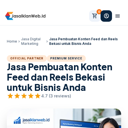
0
shopping_cart
account_circle
menu
Jasa Digital
Jasa Pembuatan Konten Feed dan Reels
Home
chevron_right
chevron_right
Marketing
Bekasi untuk Bisnis Anda
OFFICIAL PARTNER
PREMIUM SERVICE
Jasa Pembuatan Konten
Feed dan Reels Bekasi
untuk Bisnis Anda
star
star
star
star
star
4.7 (3 reviews)