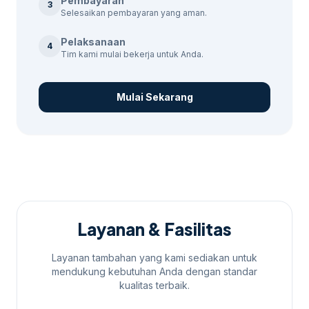
Pembayaran
3
akan memberikan estimasi harga serta
Selesaikan pembayaran yang aman.
waktu pengerjaan. Untuk konteks
Pelaksanaan
tambahan,
jasa copywriting iklan Bekasi
4
Tim kami mulai bekerja untuk Anda.
memberi jalur baca yang masih relevan
tanpa mengalihkan fokus dari kebutuhan
Mulai Sekarang
utama.
Layanan & Fasilitas
Layanan tambahan yang kami sediakan untuk
mendukung kebutuhan Anda dengan standar
kualitas terbaik.