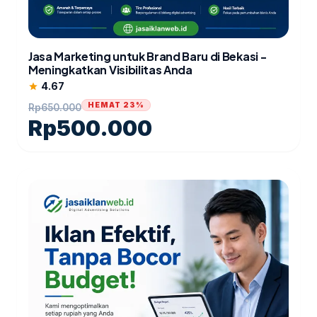
Jasa Marketing untuk Brand Baru di Bekasi -
Meningkatkan Visibilitas Anda
4.67
star
HEMAT 23%
Rp
650.000
Rp
500.000