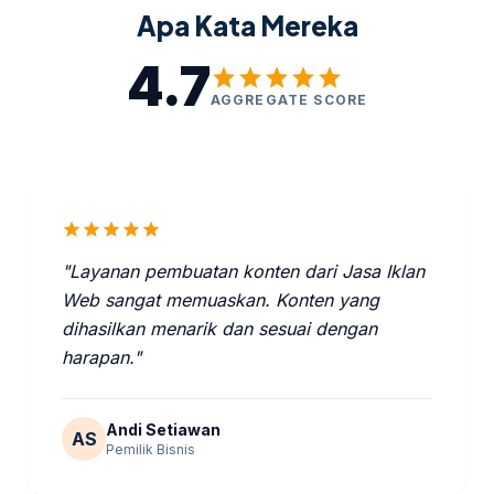
Apa Kata Mereka
4.7
star
star
star
star
star
AGGREGATE SCORE
star
star
star
star
star
"Layanan pembuatan konten dari Jasa Iklan
Web sangat memuaskan. Konten yang
dihasilkan menarik dan sesuai dengan
harapan."
Andi Setiawan
AS
Pemilik Bisnis