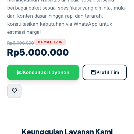
berbagai paket sesuai spesifikasi yang diminta, mulai
dari konten dasar hingga rapi dan terarah.
konsultasikan kebutuhan via WhatsApp untuk
estimasi harga!
HEMAT 17%
Rp
6.000.000
Rp
5.000.000
chat
storefront
Konsultasi Layanan
Profil Tim
favorite
Keunggulan Layanan Kami