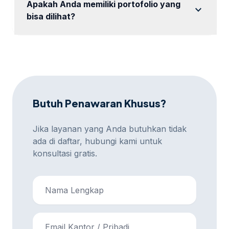
Apakah Anda memiliki portofolio yang
expand_more
bisa dilihat?
Ya, kami memiliki portofolio yang dapat Anda lihat
untuk referensi.
Butuh Penawaran Khusus?
Jika layanan yang Anda butuhkan tidak
ada di daftar, hubungi kami untuk
konsultasi gratis.