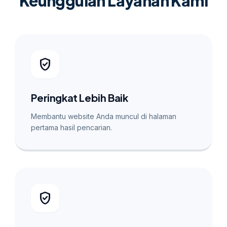
Keunggulan Layanan Kami
verified_user
Peringkat Lebih Baik
Membantu website Anda muncul di halaman
pertama hasil pencarian.
verified_user