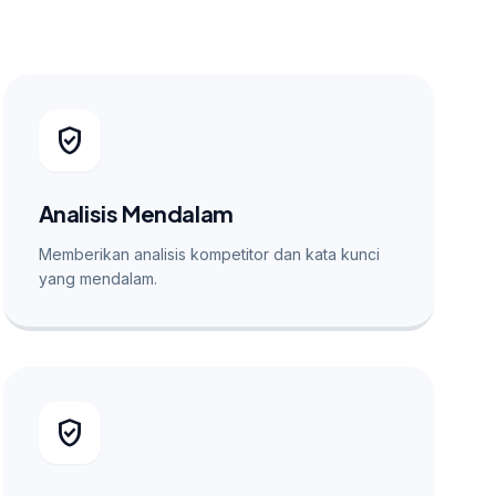
verified_user
Analisis Mendalam
Memberikan analisis kompetitor dan kata kunci
yang mendalam.
verified_user