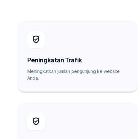
verified_user
Peningkatan Trafik
Meningkatkan jumlah pengunjung ke website
Anda.
verified_user