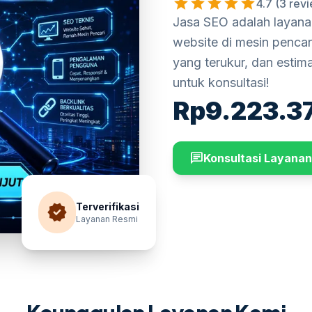
star
star
star
star
star
4.7 (3 rev
Jasa SEO adalah layan
website di mesin pencari
yang terukur, dan estim
untuk konsultasi!
Rp
9.223.3
chat
Konsultasi Layanan
verified
Terverifikasi
Layanan Resmi