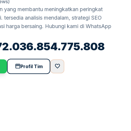
iews)
an yang membantu meningkatkan peringkat
. tersedia analisis mendalam, strategi SEO
asi harga bersaing. Hubungi kami di WhatsApp
72.036.854.775.808
storefront
favorite
Profil Tim