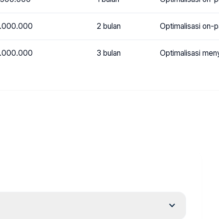
 3.000.000
2 bulan
Optimalisasi on-
 5.000.000
3 bulan
Optimalisasi men
expand_more