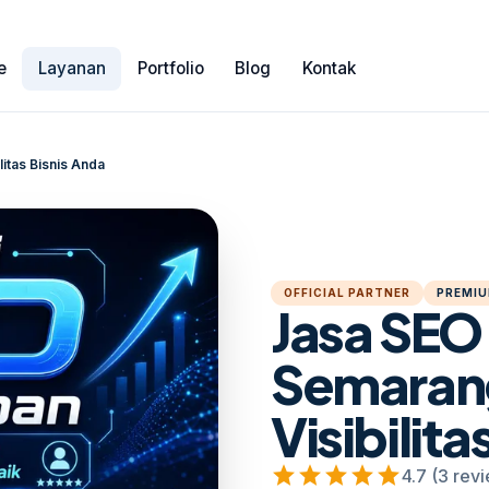
e
Layanan
Portfolio
Blog
Kontak
itas Bisnis Anda
OFFICIAL PARTNER
PREMIU
Jasa SEO
Semaran
Visibilita
star
star
star
star
star
4.7 (3 rev