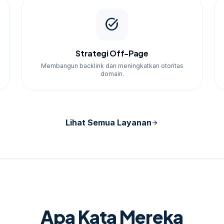
da akan mendapatkan layanan yang tidak hanya
utuhan via WhatsApp untuk memulai perjalanan
task_alt
Strategi Off-Page
Membangun backlink dan meningkatkan otoritas
domain.
Lihat Semua Layanan
arrow_forward
Apa Kata Mereka