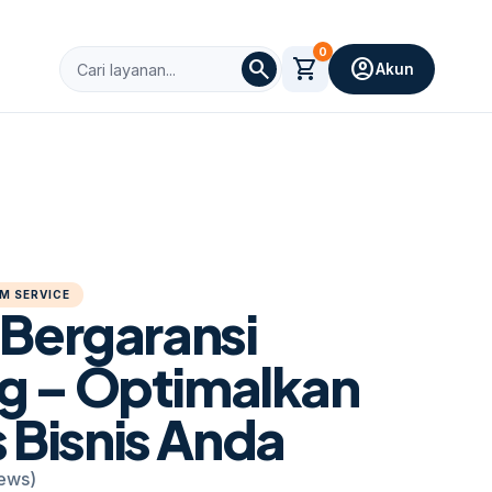
0
search
shopping_cart
account_circle
Akun
M SERVICE
 Bergaransi
g – Optimalkan
s Bisnis Anda
iews)