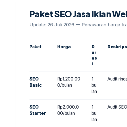
Paket SEO Jasa Iklan W
Update: 26 Juli 2026 — Penawaran harga t
Paket
Harga
D
Deskrips
ur
as
i
SEO
Rp1.200.00
1
Audit rin
Basic
0/bulan
bu
lan
SEO
Rp2.000.0
1
Audit SEO
Starter
00/bulan
bu
lan