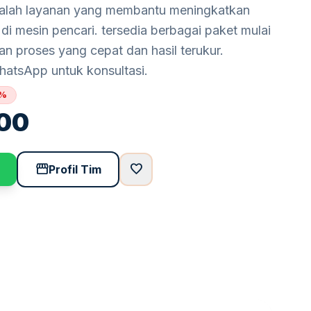
dalah layanan yang membantu meningkatkan
di mesin pencari. tersedia berbagai paket mulai
n proses yang cepat dan hasil terukur.
hatsApp untuk konsultasi.
7%
00
storefront
favorite
Profil Tim