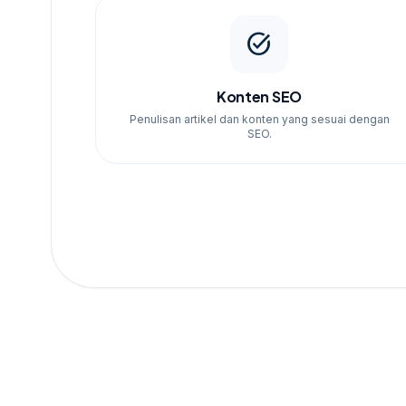
Dengan memilih jasa SEO bergaransi kami, An
efektif tetapi juga terukur. konsultasikan keb
task_alt
optimasi website Anda!
Konten SEO
Penulisan artikel dan konten yang sesuai dengan
SEO.