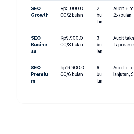
SEO
Rp5.000.0
2
Audit + r
Growth
00/2 bulan
bu
2x/bulan
lan
SEO
Rp9.900.0
3
Audit tek
Busine
00/3 bulan
bu
Laporan 
ss
lan
SEO
Rp19.900.0
6
Audit + p
Premiu
00/6 bulan
bu
lanjutan, 
m
lan