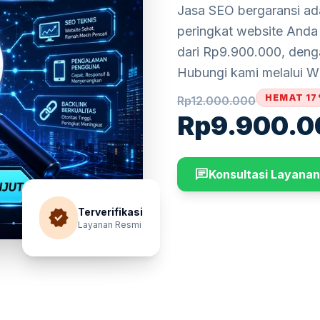
Jasa SEO bergaransi a
peringkat website Anda 
dari Rp9.900.000, denga
Hubungi kami melalui W
HEMAT 1
Rp
12.000.000
Rp
9.900.0
chat
Konsultasi Layanan
verified
Terverifikasi
Layanan Resmi