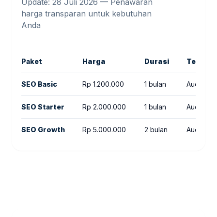
Update: 28 Juli 2026 — Penawaran
harga transparan untuk kebutuhan
Anda
Paket
Harga
Durasi
Termas
SEO Basic
Rp 1.200.000
1 bulan
Audit rin
SEO Starter
Rp 2.000.000
1 bulan
Audit SEO
SEO Growth
Rp 5.000.000
2 bulan
Audit + 