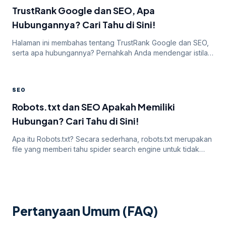
menjadi salah satu kunci […]
TrustRank Google dan SEO, Apa
Hubungannya? Cari Tahu di Sini!
Halaman ini membahas tentang TrustRank Google dan SEO,
serta apa hubungannya? Pernahkah Anda mendengar istilah
TrustRank? Sebenarnya apa itu TrustRank, Apakah
TrustRank dan SEO memiliki hubungan? Apakah salah satu
hal ini masih berlaku hingga sekarang? Nah pada artikel
SEO
yang satu ini, mari kita cari tahu tentang topik yang satu ini
hingga tuntas. Ketahui dari pengertiannya […]
Robots.txt dan SEO Apakah Memiliki
Hubungan? Cari Tahu di Sini!
Apa itu Robots.txt? Secara sederhana, robots.txt merupakan
file yang memberi tahu spider search engine untuk tidak
merayapi website, halaman, atau bagian tertentu. Sebagian
besar mesin pencari seperti Google, Bing, dan Yahoo
mengenali dan mempertimbangkan permintaan dari file yang
satu ini. Jadi Robots.txt dan SEO memiliki hubungan yang
tidak bisa Anda pisahkan. Mengapa Robots.txt Penting?
Pertanyaan Umum (FAQ)
Sebagian […]