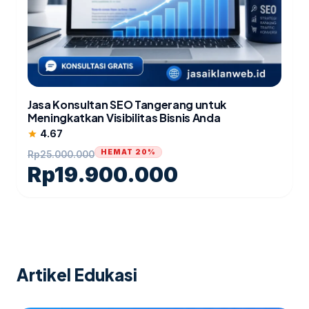
Jasa Konsultan SEO Tangerang untuk
Meningkatkan Visibilitas Bisnis Anda
4.67
star
HEMAT 20%
Rp
25.000.000
Rp
19.900.000
Artikel Edukasi