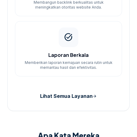
Membangun backlink berkualitas untuk
meningkatkan otoritas website Anda.
task_alt
Laporan Berkala
Memberikan laporan kemajuan secara rutin untuk
memantau hasil dan efektivitas.
Lihat Semua Layanan
arrow_forward
Apa Kata Mereka