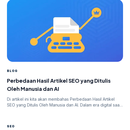
BLOG
Perbedaan Hasil Artikel SEO yang Ditulis
Oleh Manusia dan AI
Di artikel ini kita akan membahas Perbedaan Hasil Artikel
SEO yang Ditulis Oleh Manusia dan AI. Dalam era digital saat
ini, SEO (Search Engine Optimization) menjadi salah satu
strategi pemasaran yang penting bagi bisnis dan website
untuk meningkatkan visibilitas dan peringkat di mesin
SEO
pencari seperti Google. Artikel SEO berkualitas dan relevan