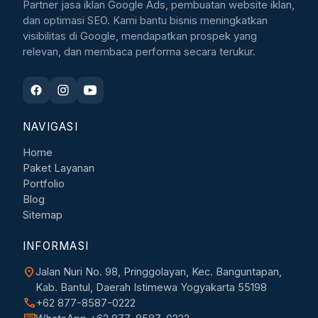
Partner jasa iklan Google Ads, pembuatan website iklan,
dan optimasi SEO. Kami bantu bisnis meningkatkan
visibilitas di Google, mendapatkan prospek yang
relevan, dan membaca performa secara terukur.
NAVIGASI
Home
Paket Layanan
Portfolio
Blog
Sitemap
INFORMASI
location_on
Jalan Nuri No. 98, Pringgolayan, Kec. Banguntapan,
Kab. Bantul, Daerah Istimewa Yogyakarta 55198
call
+62 877-8587-0222