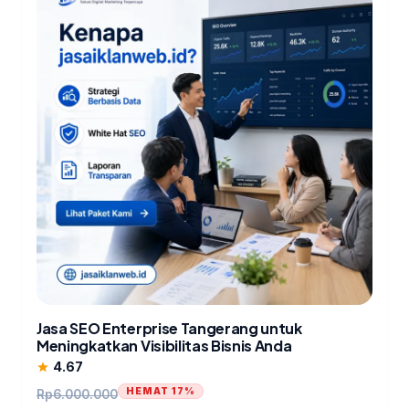
Jasa SEO Enterprise Tangerang untuk
Meningkatkan Visibilitas Bisnis Anda
4.67
star
HEMAT 17%
Rp
6.000.000