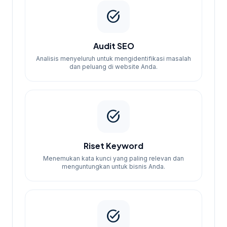
terbaik dengan hasil yang transparan dan
task_alt
terukur.
Audit SEO
Analisis menyeluruh untuk mengidentifikasi masalah
dan peluang di website Anda.
task_alt
Riset Keyword
Menemukan kata kunci yang paling relevan dan
menguntungkan untuk bisnis Anda.
task_alt