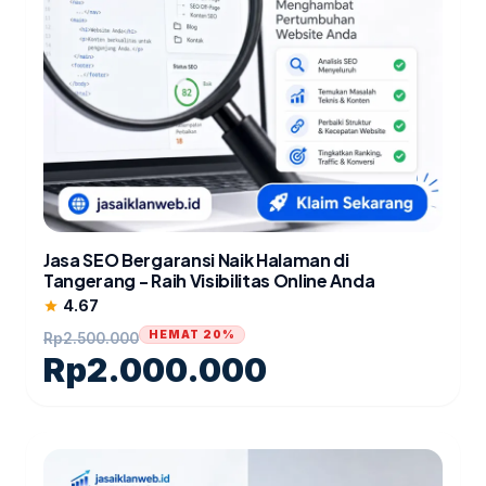
Jasa SEO Bergaransi Naik Halaman di
Tangerang - Raih Visibilitas Online Anda
4.67
star
HEMAT 20%
Rp
2.500.000
Rp
2.000.000