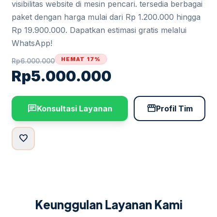
visibilitas website di mesin pencari. tersedia berbagai
paket dengan harga mulai dari Rp 1.200.000 hingga
Rp 19.900.000. Dapatkan estimasi gratis melalui
WhatsApp!
HEMAT 17%
Rp
6.000.000
Rp
5.000.000
chat
storefront
Konsultasi Layanan
Profil Tim
favorite
Keunggulan Layanan Kami