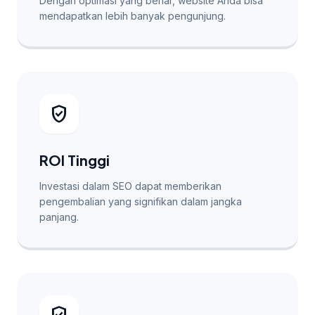
Dengan optimasi yang benar, website Anda bisa
mendapatkan lebih banyak pengunjung.
verified_user
ROI Tinggi
Investasi dalam SEO dapat memberikan
pengembalian yang signifikan dalam jangka
panjang.