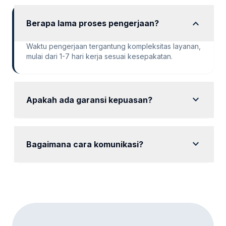
expand_more
Berapa lama proses pengerjaan?
Waktu pengerjaan tergantung kompleksitas layanan,
mulai dari 1-7 hari kerja sesuai kesepakatan.
expand_more
Apakah ada garansi kepuasan?
Ya, kami memberikan garansi kepuasan dengan
revisi hingga hasil sesuai keinginan Anda.
expand_more
Bagaimana cara komunikasi?
Komunikasi dapat dilakukan via WhatsApp, email,
atau platform meeting online sesuai preferensi Anda.