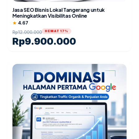
Jasa SEO Bisnis Lokal Tangerang untuk
Meningkatkan Visibilitas Online
4.67
star
HEMAT 17%
Rp
12.000.000
Rp
9.900.000