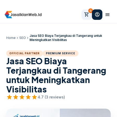
0
shopping_cart
account_circle
menu
Jasa SEO Biaya Terjangkau di Tangerang untuk
Home
chevron_right
SEO
chevron_right
Meningkatkan Visibilitas
OFFICIAL PARTNER
PREMIUM SERVICE
Jasa SEO Biaya
Terjangkau di Tangerang
untuk Meningkatkan
Visibilitas
star
star
star
star
star
4.7 (3 reviews)