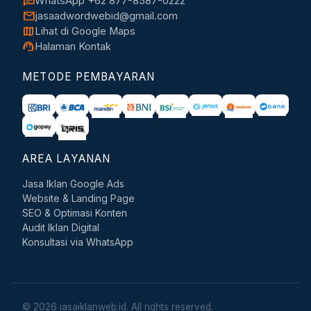
chat
WhatsApp +62 877-8587-0222
mail
jasaadwordwebid@gmail.com
map
Lihat di Google Maps
support_agent
Halaman Kontak
METODE PEMBAYARAN
AREA LAYANAN
Jasa Iklan Google Ads
Website & Landing Page
SEO & Optimasi Konten
Audit Iklan Digital
Konsultasi via WhatsApp
© 2026 jasaiklanweb.id. All rights reserved.