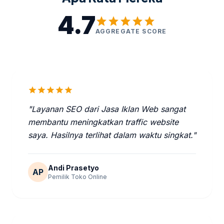
4.7
star
star
star
star
star
AGGREGATE SCORE
star
star
star
star
star
"Layanan SEO dari Jasa Iklan Web sangat
membantu meningkatkan traffic website
saya. Hasilnya terlihat dalam waktu singkat."
Andi Prasetyo
AP
Pemilik Toko Online