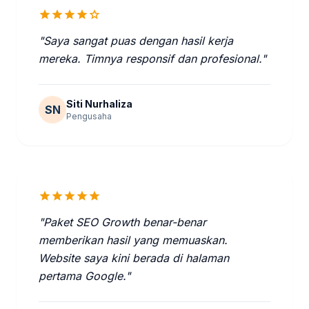
star
star
star
star
star
"Saya sangat puas dengan hasil kerja
mereka. Timnya responsif dan profesional."
Siti Nurhaliza
SN
Pengusaha
star
star
star
star
star
"Paket SEO Growth benar-benar
memberikan hasil yang memuaskan.
Website saya kini berada di halaman
pertama Google."