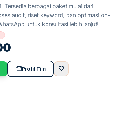
. Tersedia berbagai paket mulai dari
es audit, riset keyword, dan optimasi on-
hatsApp untuk konsultasi lebih lanjut!
%
00
storefront
favorite
Profil Tim