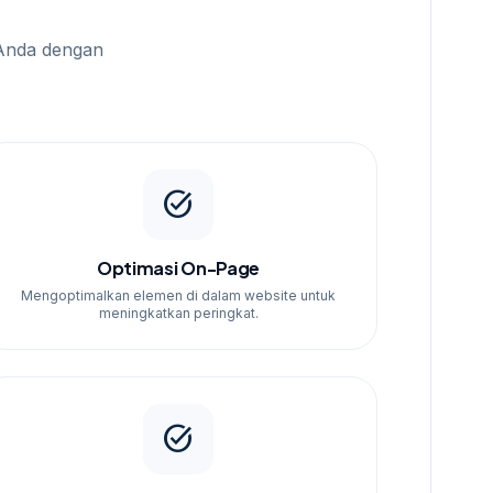
Anda dengan
task_alt
Optimasi On-Page
Mengoptimalkan elemen di dalam website untuk
meningkatkan peringkat.
task_alt