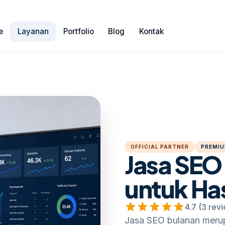
e
Layanan
Portfolio
Blog
Kontak
OFFICIAL PARTNER
PREMIU
Jasa SEO
untuk Has
star
star
star
star
star
4.7 (3 rev
Jasa SEO bulanan merup