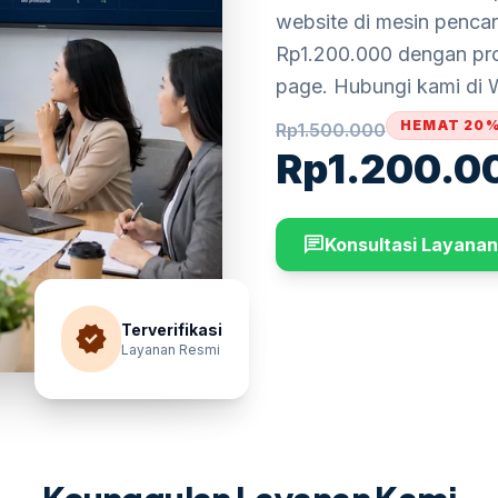
website di mesin pencari
Rp1.200.000 dengan pros
page. Hubungi kami di W
HEMAT 20
Rp
1.500.000
Rp
1.200.0
chat
Konsultasi Layanan
verified
Terverifikasi
Layanan Resmi