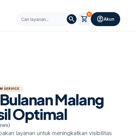
0
search
shopping_cart
account_circle
Akun
M SERVICE
 Bulanan Malang
il Optimal
iews)
akan layanan untuk meningkatkan visibilitas