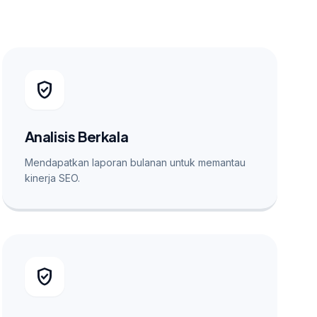
verified_user
Analisis Berkala
Mendapatkan laporan bulanan untuk memantau
kinerja SEO.
verified_user