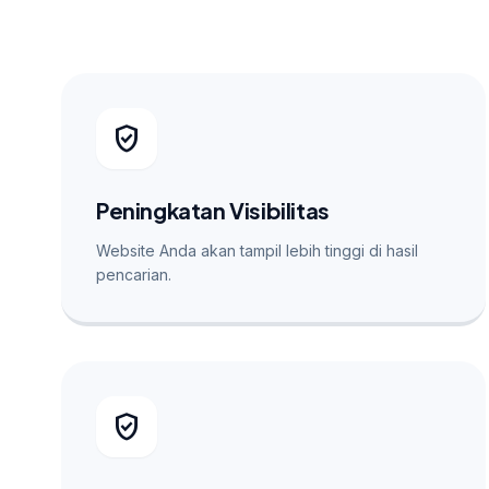
verified_user
Peningkatan Visibilitas
Website Anda akan tampil lebih tinggi di hasil
pencarian.
verified_user