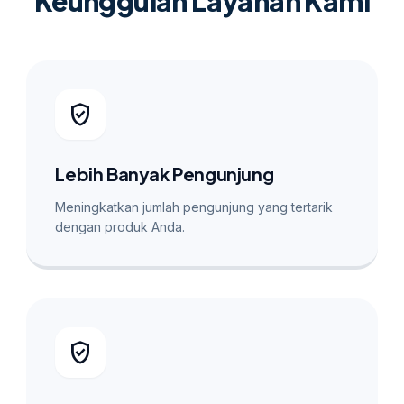
Keunggulan Layanan Kami
verified_user
Lebih Banyak Pengunjung
Meningkatkan jumlah pengunjung yang tertarik
dengan produk Anda.
verified_user