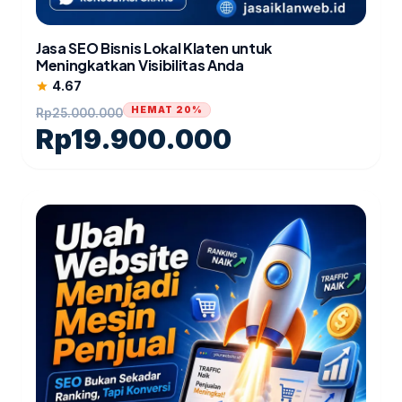
Jasa SEO Bisnis Lokal Klaten untuk
Meningkatkan Visibilitas Anda
4.67
star
HEMAT 20%
Rp
25.000.000
Rp
19.900.000