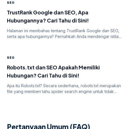
SEO
pencari seperti Google. Artikel SEO berkualitas dan relevan
menjadi salah satu kunci […]
TrustRank Google dan SEO, Apa
Hubungannya? Cari Tahu di Sini!
Halaman ini membahas tentang TrustRank Google dan SEO,
serta apa hubungannya? Pernahkah Anda mendengar istilah
TrustRank? Sebenarnya apa itu TrustRank, Apakah
TrustRank dan SEO memiliki hubungan? Apakah salah satu
hal ini masih berlaku hingga sekarang? Nah pada artikel
SEO
yang satu ini, mari kita cari tahu tentang topik yang satu ini
hingga tuntas. Ketahui dari pengertiannya […]
Robots.txt dan SEO Apakah Memiliki
Hubungan? Cari Tahu di Sini!
Apa itu Robots.txt? Secara sederhana, robots.txt merupakan
file yang memberi tahu spider search engine untuk tidak
merayapi website, halaman, atau bagian tertentu. Sebagian
besar mesin pencari seperti Google, Bing, dan Yahoo
mengenali dan mempertimbangkan permintaan dari file yang
satu ini. Jadi Robots.txt dan SEO memiliki hubungan yang
tidak bisa Anda pisahkan. Mengapa Robots.txt Penting?
Pertanyaan Umum (FAQ)
Sebagian […]