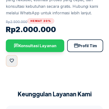
konsultasi kebutuhan secara gratis. Hubungi kami
melalui WhatsApp untuk informasi lebih lanjut.
HEMAT 20%
Rp
2.500.000
Rp
2.000.000
chat
storefront
Konsultasi Layanan
Profil Tim
favorite
Keunggulan Layanan Kami