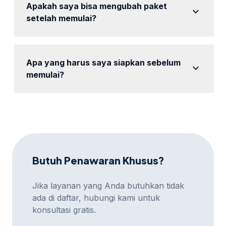
Apakah saya bisa mengubah paket
expand_more
setelah memulai?
Ya, Anda dapat mengubah paket sesuai spesifikasi
yang diminta selama proses optimasi.
Apa yang harus saya siapkan sebelum
expand_more
memulai?
Anda hanya perlu menyiapkan informasi dasar
tentang bisnis dan website Anda.
Butuh Penawaran Khusus?
Jika layanan yang Anda butuhkan tidak
ada di daftar, hubungi kami untuk
konsultasi gratis.