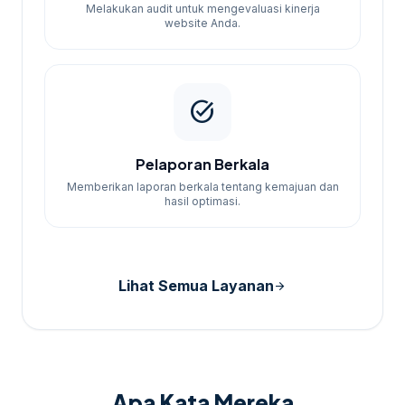
Melakukan audit untuk mengevaluasi kinerja
website Anda.
task_alt
Pelaporan Berkala
Memberikan laporan berkala tentang kemajuan dan
hasil optimasi.
Lihat Semua Layanan
arrow_forward
Apa Kata Mereka