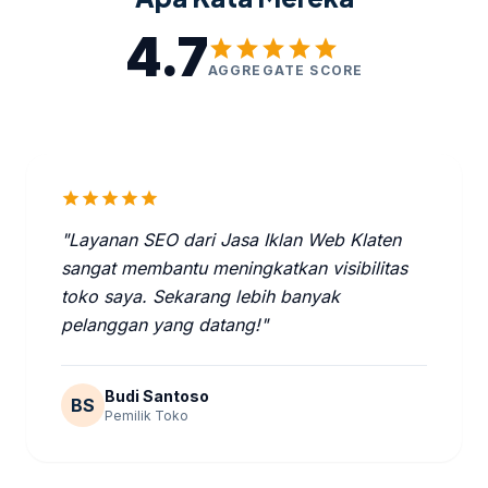
4.7
star
star
star
star
star
AGGREGATE SCORE
star
star
star
star
star
"Layanan SEO dari Jasa Iklan Web Klaten
sangat membantu meningkatkan visibilitas
toko saya. Sekarang lebih banyak
pelanggan yang datang!"
Budi Santoso
BS
Pemilik Toko