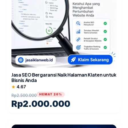
Jasa SEO Bergaransi Naik Halaman Klaten untuk
Bisnis Anda
4.67
star
HEMAT 20%
Rp
2.500.000
Rp
2.000.000