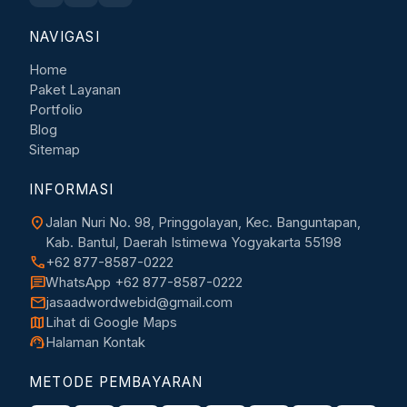
NAVIGASI
Home
Paket Layanan
Portfolio
Blog
Sitemap
INFORMASI
location_on
Jalan Nuri No. 98, Pringgolayan, Kec. Banguntapan,
Kab. Bantul, Daerah Istimewa Yogyakarta 55198
call
+62 877-8587-0222
chat
WhatsApp +62 877-8587-0222
mail
jasaadwordwebid@gmail.com
map
Lihat di Google Maps
support_agent
Halaman Kontak
METODE PEMBAYARAN