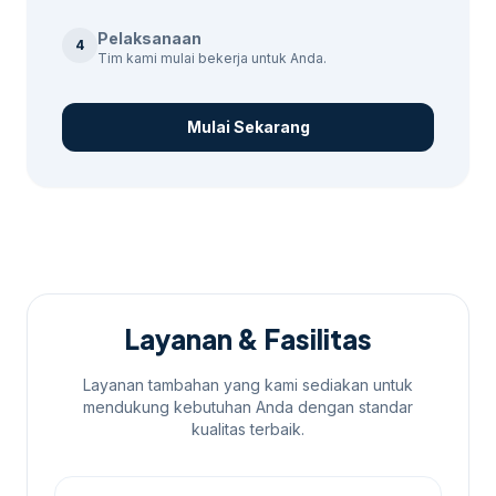
Kami memahami pentingnya efisiensi biaya
Pelaksanaan
4
Tim kami mulai bekerja untuk Anda.
bagi bisnis lokal. Oleh karena itu, tersedia
harga yang kompetitif dengan hasil yang
maksimal. Hubungi kami untuk
Mulai Sekarang
mendapatkan estimasi harga yang sesuai
dengan kebutuhan Anda.
Layanan & Fasilitas
Layanan tambahan yang kami sediakan untuk
mendukung kebutuhan Anda dengan standar
kualitas terbaik.