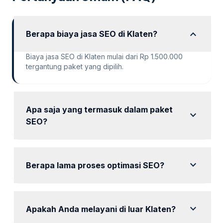
expand_more
Berapa biaya jasa SEO di Klaten?
Biaya jasa SEO di Klaten mulai dari Rp 1.500.000
tergantung paket yang dipilih.
Apa saja yang termasuk dalam paket
expand_more
SEO?
Paket SEO termasuk analisis kebutuhan, riset kata
kunci, optimasi konten, dan backlinking.
expand_more
Berapa lama proses optimasi SEO?
Proses optimasi SEO dapat memakan waktu antara 1
hingga 3 bulan tergantung paket yang dipilih.
expand_more
Apakah Anda melayani di luar Klaten?