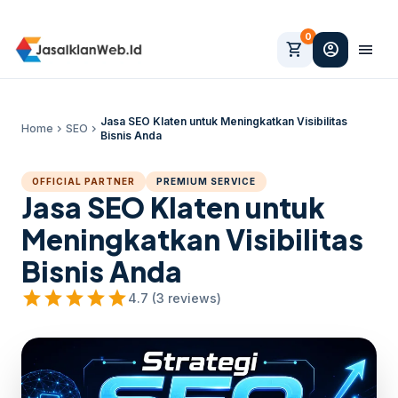
0
shopping_cart
account_circle
menu
Jasa SEO Klaten untuk Meningkatkan Visibilitas
Home
chevron_right
SEO
chevron_right
Bisnis Anda
OFFICIAL PARTNER
PREMIUM SERVICE
Jasa SEO Klaten untuk
Meningkatkan Visibilitas
Bisnis Anda
star
star
star
star
star
4.7 (3 reviews)