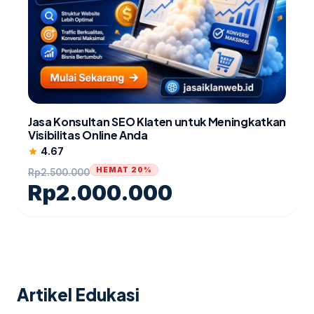
Jasa Konsultan SEO Klaten untuk Meningkatkan
Visibilitas Online Anda
4.67
star
HEMAT 20%
Rp
2.500.000
Rp
2.000.000
Artikel Edukasi