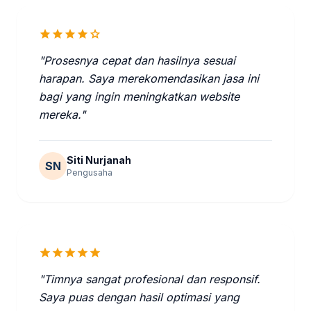
star
star
star
star
star
"Prosesnya cepat dan hasilnya sesuai
harapan. Saya merekomendasikan jasa ini
bagi yang ingin meningkatkan website
mereka."
Siti Nurjanah
SN
Pengusaha
star
star
star
star
star
"Timnya sangat profesional dan responsif.
Saya puas dengan hasil optimasi yang