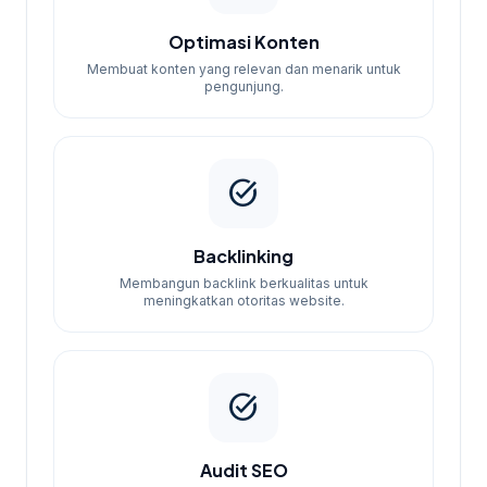
Optimasi Konten
Membuat konten yang relevan dan menarik untuk
pengunjung.
task_alt
Backlinking
Membangun backlink berkualitas untuk
meningkatkan otoritas website.
task_alt
Audit SEO