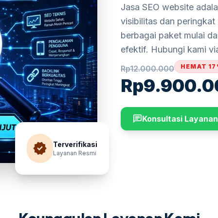
Jasa SEO website adala
visibilitas dan peringka
berbagai paket mulai d
efektif. Hubungi kami vi
HEMAT 1
Rp
12.000.000
Rp
9.900.0
chat
Konsultasi Layanan
verified
Terverifikasi
Layanan Resmi