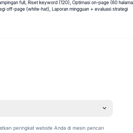
mpingan full, Riset keyword (120), Optimasi on-page (60 halaman
ategi off-page (white-hat), Laporan mingguan + evaluasi strategi
expand_more
tkan peringkat website Anda di mesin pencari