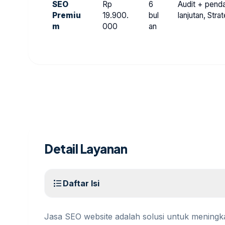
SEO
Rp
6
Audit + penda
Premiu
19.900.
bul
lanjutan, Str
m
000
an
Detail Layanan
format_list_bulleted
Daftar Isi
Jasa SEO website adalah solusi untuk meningka