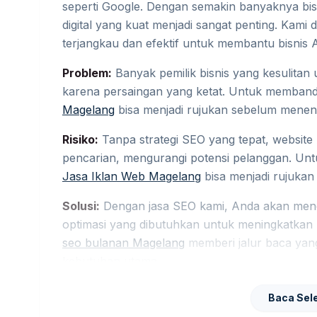
seperti Google. Dengan semakin banyaknya bisni
digital yang kuat menjadi sangat penting. Ka
terjangkau dan efektif untuk membantu bisnis 
Problem:
Banyak pemilik bisnis yang kesulitan 
karena persaingan yang ketat. Untuk memband
Magelang
bisa menjadi rujukan sebelum menent
Risiko:
Tanpa strategi SEO yang tepat, website 
pencarian, mengurangi potensi pelanggan. Un
Jasa Iklan Web Magelang
bisa menjadi rujukan
Solusi:
Dengan jasa SEO kami, Anda akan mendap
optimasi yang dibutuhkan untuk meningkatkan
seo bulanan Magelang
memberi jalur baca yang
kebutuhan utama.
Kenapa Memilih Jasa SEO
Baca Sel