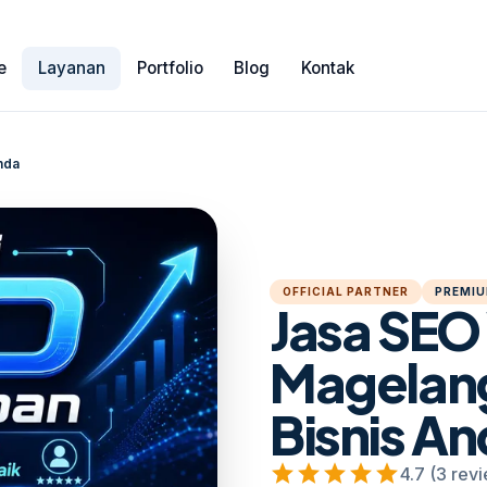
e
Layanan
Portfolio
Blog
Kontak
nda
OFFICIAL PARTNER
PREMIU
Jasa SEO
Magelang
Bisnis A
star
star
star
star
star
4.7 (3 rev