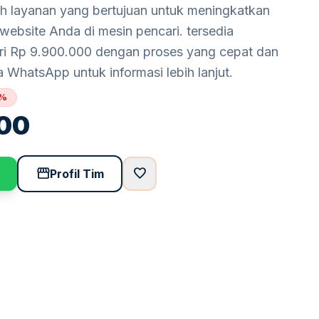
h layanan yang bertujuan untuk meningkatkan
t website Anda di mesin pencari. tersedia
ari Rp 9.900.000 dengan proses yang cepat dan
a WhatsApp untuk informasi lebih lanjut.
7%
00
storefront
favorite
Profil Tim