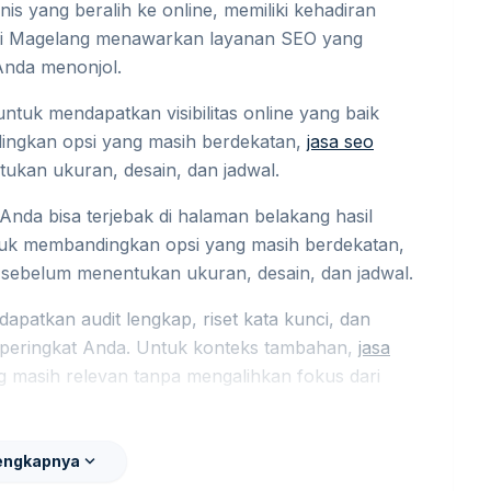
s yang beralih ke online, memiliki kehadiran
mi di Magelang menawarkan layanan SEO yang
Anda menonjol.
untuk mendapatkan visibilitas online yang baik
ingkan opsi yang masih berdekatan,
jasa seo
ukan ukuran, desain, dan jadwal.
Anda bisa terjebak di halaman belakang hasil
tuk membandingkan opsi yang masih berdekatan,
 sebelum menentukan ukuran, desain, dan jadwal.
atkan audit lengkap, riset kata kunci, dan
 peringkat Anda. Untuk konteks tambahan,
jasa
 masih relevan tanpa mengalihkan fokus dari
 Kami?
expand_more
engkapnya