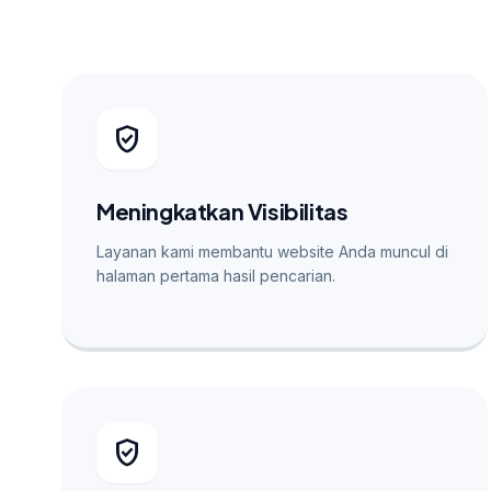
verified_user
Meningkatkan Visibilitas
Layanan kami membantu website Anda muncul di
halaman pertama hasil pencarian.
verified_user