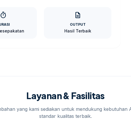
ebutuhan unik. Berikut adalah beberapa alasan
timer
description
URASI
OUTPUT
Kesepakatan
Hasil Terbaik
Layanan & Fasilitas
mbahan yang kami sediakan untuk mendukung kebutuhan 
standar kualitas terbaik.