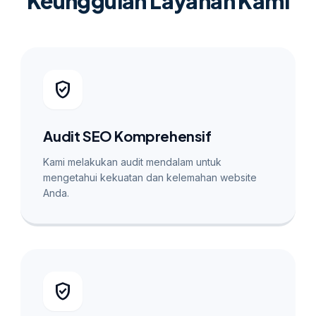
Keunggulan Layanan Kami
verified_user
Audit SEO Komprehensif
Kami melakukan audit mendalam untuk
mengetahui kekuatan dan kelemahan website
Anda.
verified_user