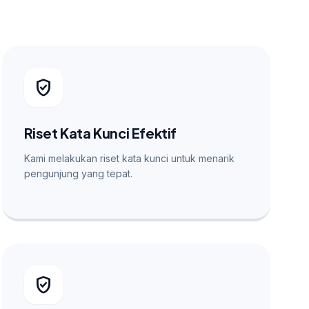
verified_user
Riset Kata Kunci Efektif
Kami melakukan riset kata kunci untuk menarik
pengunjung yang tepat.
verified_user