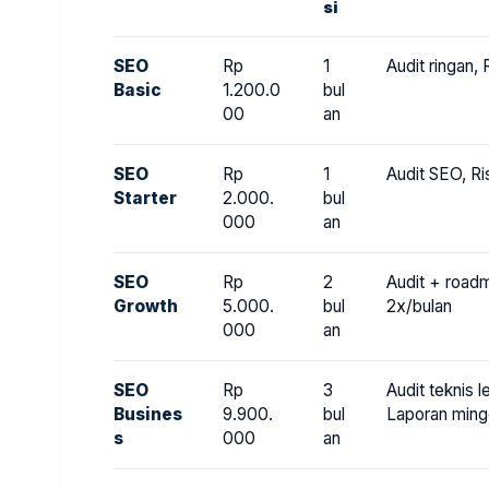
si
SEO
Rp
1
Audit ringan,
Basic
1.200.0
bul
00
an
SEO
Rp
1
Audit SEO, Ri
Starter
2.000.
bul
000
an
SEO
Rp
2
Audit + roadm
Growth
5.000.
bul
2x/bulan
000
an
SEO
Rp
3
Audit teknis 
Busines
9.900.
bul
Laporan min
s
000
an