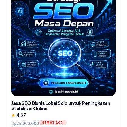
Jasa SEO Bisnis Lokal Solo untuk Peningkatan
Visibilitas Online
4.67
star
HEMAT 20%
Rp
25.000.000