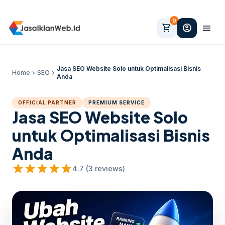
0
shopping_cart
account_circle
menu
Jasa SEO Website Solo untuk Optimalisasi Bisnis
Home
chevron_right
SEO
chevron_right
Anda
OFFICIAL PARTNER
PREMIUM SERVICE
Jasa SEO Website Solo
untuk Optimalisasi Bisnis
Anda
star
star
star
star
star
4.7 (3 reviews)