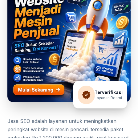
verified
Terverifikasi
Layanan Resmi
Jasa SEO adalah layanan untuk meningkatkan
peringkat website di mesin pencari. tersedia paket
mulai dari Rp 1.200.000 dengan audit, riset keyword,