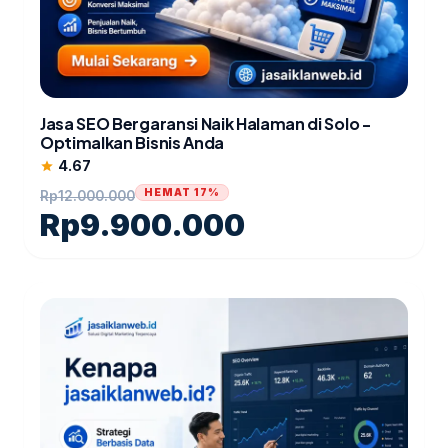
Jasa SEO Bergaransi Naik Halaman di Solo -
Optimalkan Bisnis Anda
4.67
star
HEMAT 17%
Rp
12.000.000
Rp
9.900.000