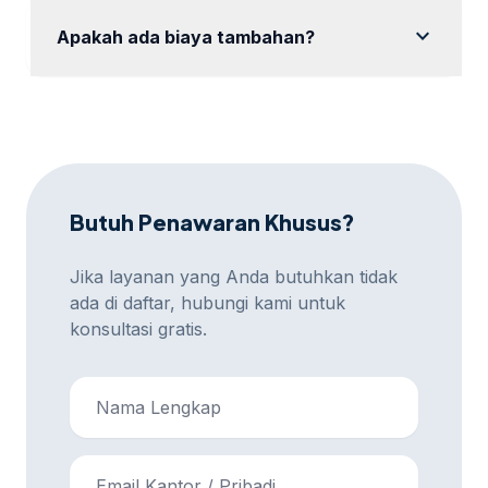
jenis layanan yang berbeda.
expand_more
Apakah ada biaya tambahan?
Biaya tambahan mungkin berlaku untuk layanan di
luar paket yang dipilih.
Butuh Penawaran Khusus?
Jika layanan yang Anda butuhkan tidak
ada di daftar, hubungi kami untuk
konsultasi gratis.