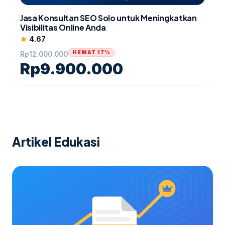
Jasa Konsultan SEO Solo untuk Meningkatkan
Visibilitas Online Anda
4.67
star
HEMAT 17%
Rp
12.000.000
Rp
9.900.000
Artikel Edukasi