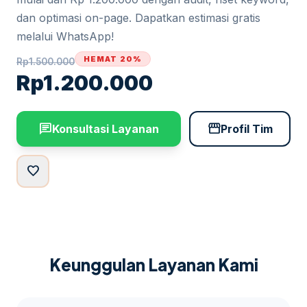
dan optimasi on-page. Dapatkan estimasi gratis
melalui WhatsApp!
HEMAT 20%
Rp
1.500.000
Rp
1.200.000
chat
storefront
Konsultasi Layanan
Profil Tim
favorite
Keunggulan Layanan Kami