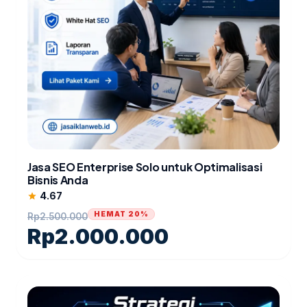
Jasa SEO Enterprise Solo untuk Optimalisasi
Bisnis Anda
4.67
star
HEMAT 20%
Rp
2.500.000
Rp
2.000.000