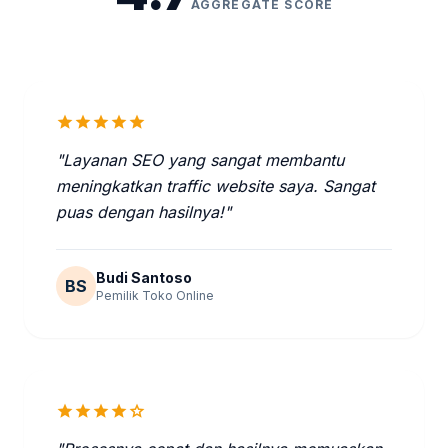
AGGREGATE SCORE
star
star
star
star
star
"Layanan SEO yang sangat membantu
meningkatkan traffic website saya. Sangat
puas dengan hasilnya!"
Budi Santoso
BS
Pemilik Toko Online
star
star
star
star
star