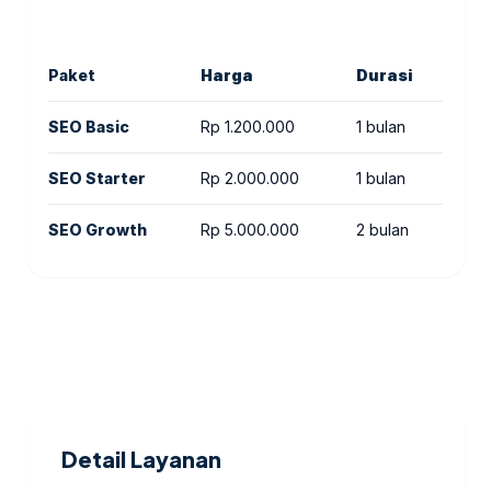
Paket
Harga
Durasi
Fit
SEO Basic
Rp 1.200.000
1 bulan
Aud
SEO Starter
Rp 2.000.000
1 bulan
Aud
SEO Growth
Rp 5.000.000
2 bulan
Aud
Detail Layanan