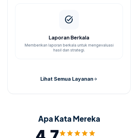
task_alt
Laporan Berkala
Memberikan laporan berkala untuk mengevaluasi
hasil dan strategi.
Lihat Semua Layanan
arrow_forward
Apa Kata Mereka
4.7
star
star
star
star
star