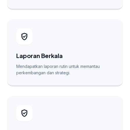
verified_user
Laporan Berkala
Mendapatkan laporan rutin untuk memantau
perkembangan dan strategi.
verified_user