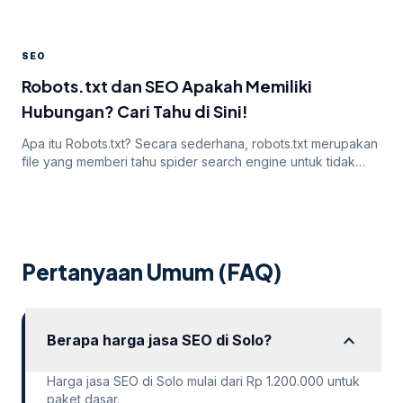
TrustRank? Sebenarnya apa itu TrustRank, Apakah
TrustRank dan SEO memiliki hubungan? Apakah salah satu
hal ini masih berlaku hingga sekarang? Nah pada artikel
SEO
yang satu ini, mari kita cari tahu tentang topik yang satu ini
hingga tuntas. Ketahui dari pengertiannya […]
Robots.txt dan SEO Apakah Memiliki
Hubungan? Cari Tahu di Sini!
Apa itu Robots.txt? Secara sederhana, robots.txt merupakan
file yang memberi tahu spider search engine untuk tidak
merayapi website, halaman, atau bagian tertentu. Sebagian
besar mesin pencari seperti Google, Bing, dan Yahoo
mengenali dan mempertimbangkan permintaan dari file yang
satu ini. Jadi Robots.txt dan SEO memiliki hubungan yang
tidak bisa Anda pisahkan. Mengapa Robots.txt Penting?
Pertanyaan Umum (FAQ)
Sebagian […]
expand_more
Berapa harga jasa SEO di Solo?
Harga jasa SEO di Solo mulai dari Rp 1.200.000 untuk
paket dasar.