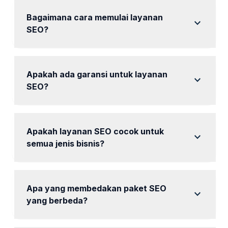
kami menggunakan strategi terbaik untuk
meningkatkan visibilitas Anda.
Bagaimana cara memulai layanan
expand_more
SEO?
Hubungi kami untuk konsultasi awal dan pemilihan
paket yang sesuai.
Apakah ada garansi untuk layanan
expand_more
SEO?
mencakup laporan berkala untuk memantau
perkembangan, namun hasil dapat bervariasi.
Apakah layanan SEO cocok untuk
expand_more
semua jenis bisnis?
Ya, layanan SEO kami dirancang untuk berbagai
jenis bisnis, baik kecil maupun besar.
Apa yang membedakan paket SEO
expand_more
yang berbeda?
Setiap paket memiliki durasi, jumlah halaman, dan