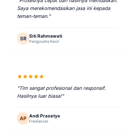
"Prosesnya cepat dan hasilnya memuaskan.
Saya merekomendasikan jasa ini kepada
teman-teman."
Siti Rahmawati
SR
Pengusaha Kecil
star
star
star
star
star
"Tim sangat profesional dan responsif.
Hasilnya luar biasa!"
Andi Prasetyo
AP
Freelancer