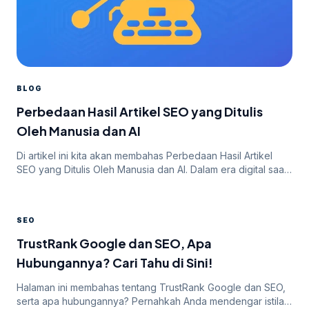
BLOG
Perbedaan Hasil Artikel SEO yang Ditulis
Oleh Manusia dan AI
Di artikel ini kita akan membahas Perbedaan Hasil Artikel
SEO yang Ditulis Oleh Manusia dan AI. Dalam era digital saat
ini, SEO (Search Engine Optimization) menjadi salah satu
strategi pemasaran yang penting bagi bisnis dan website
untuk meningkatkan visibilitas dan peringkat di mesin
SEO
pencari seperti Google. Artikel SEO berkualitas dan relevan
menjadi salah satu kunci […]
TrustRank Google dan SEO, Apa
Hubungannya? Cari Tahu di Sini!
Halaman ini membahas tentang TrustRank Google dan SEO,
serta apa hubungannya? Pernahkah Anda mendengar istilah