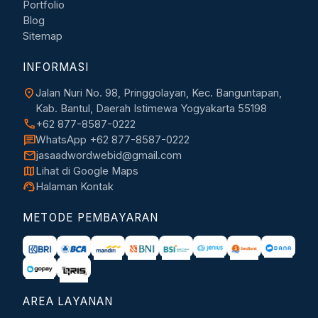
Portfolio
Blog
Sitemap
INFORMASI
location_on
Jalan Nuri No. 98, Pringgolayan, Kec. Banguntapan,
Kab. Bantul, Daerah Istimewa Yogyakarta 55198
call
+62 877-8587-0222
chat
WhatsApp +62 877-8587-0222
mail
jasaadwordwebid@gmail.com
map
Lihat di Google Maps
support_agent
Halaman Kontak
METODE PEMBAYARAN
AREA LAYANAN