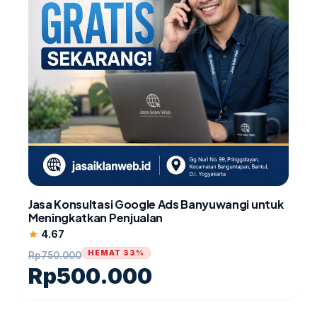
Jasa Konsultasi Google Ads Banyuwangi untuk
Meningkatkan Penjualan
4.67
star
HEMAT 33%
Rp
750.000
Rp
500.000