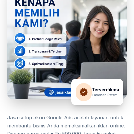
verified
Terverifikasi
Layanan Resmi
Jasa setup akun Google Ads adalah layanan untuk
membantu bisnis Anda memaksimalkan iklan online.
Dengan harga mulai Rp 500.000, tersedia paket