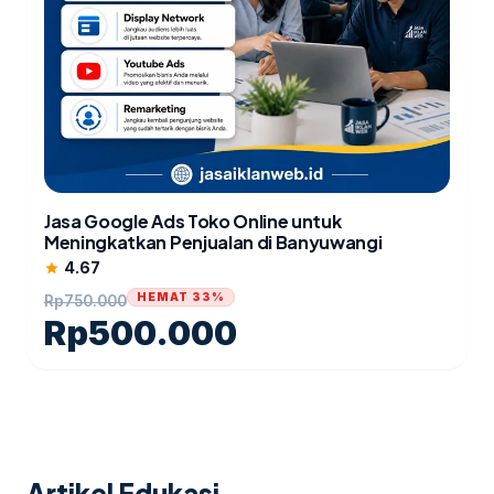
Jasa Google Ads Toko Online untuk
Meningkatkan Penjualan di Banyuwangi
4.67
star
HEMAT 33%
Rp
750.000
Rp
500.000
Artikel Edukasi