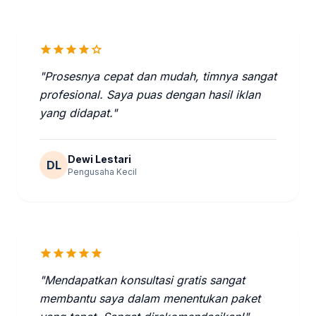
star
star
star
star
star
"Prosesnya cepat dan mudah, timnya sangat
profesional. Saya puas dengan hasil iklan
yang didapat."
Dewi Lestari
DL
Pengusaha Kecil
star
star
star
star
star
"Mendapatkan konsultasi gratis sangat
membantu saya dalam menentukan paket