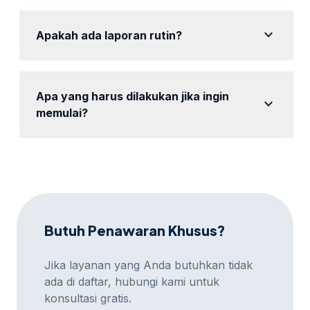
Tentu, tersedia konsultasi gratis untuk membantu
Anda memilih paket.
expand_more
Apakah ada laporan rutin?
Ya, kami akan memberikan laporan rutin tentang
performa iklan.
Apa yang harus dilakukan jika ingin
expand_more
memulai?
Hubungi kami melalui WhatsApp untuk memulai
proses setup.
Butuh Penawaran Khusus?
Jika layanan yang Anda butuhkan tidak
ada di daftar, hubungi kami untuk
konsultasi gratis.