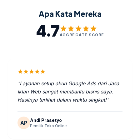
Apa Kata Mereka
4.7
star
star
star
star
star
AGGREGATE SCORE
star
star
star
star
star
"Layanan setup akun Google Ads dari Jasa
Iklan Web sangat membantu bisnis saya.
Hasilnya terlihat dalam waktu singkat!"
Andi Prasetyo
AP
Pemilik Toko Online