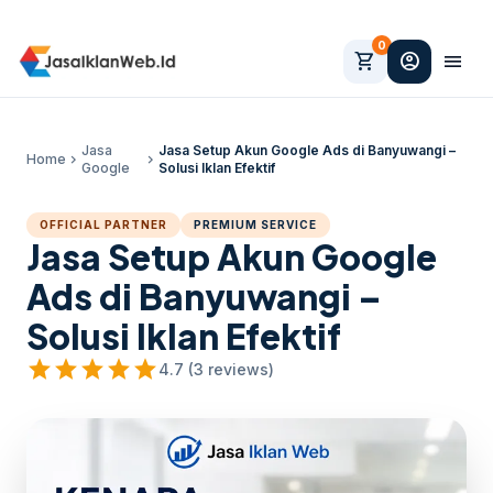
0
shopping_cart
account_circle
menu
Jasa
Jasa Setup Akun Google Ads di Banyuwangi –
Home
chevron_right
chevron_right
Google
Solusi Iklan Efektif
OFFICIAL PARTNER
PREMIUM SERVICE
Jasa Setup Akun Google
Ads di Banyuwangi –
Solusi Iklan Efektif
star
star
star
star
star
4.7 (3 reviews)