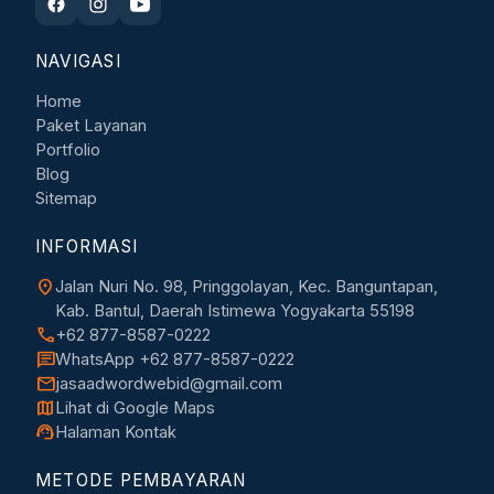
NAVIGASI
Home
Paket Layanan
Portfolio
Blog
Sitemap
INFORMASI
location_on
Jalan Nuri No. 98, Pringgolayan, Kec. Banguntapan,
Kab. Bantul, Daerah Istimewa Yogyakarta 55198
call
+62 877-8587-0222
chat
WhatsApp +62 877-8587-0222
mail
jasaadwordwebid@gmail.com
map
Lihat di Google Maps
support_agent
Halaman Kontak
METODE PEMBAYARAN