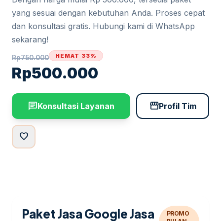
yang sesuai dengan kebutuhan Anda. Proses cepat
dan konsultasi gratis. Hubungi kami di WhatsApp
sekarang!
HEMAT 33%
Rp
750.000
Rp
500.000
chat
storefront
Konsultasi Layanan
Profil Tim
favorite
Paket Jasa Google Jasa
PROMO