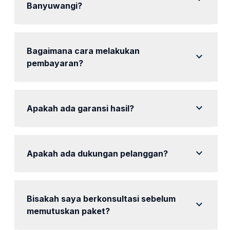
Banyuwangi?
Ya, tersedia layanan setup akun Google Ads di
Banyuwangi.
Bagaimana cara melakukan
expand_more
pembayaran?
Pembayaran dapat dilakukan melalui transfer bank
atau e-wallet.
expand_more
Apakah ada garansi hasil?
mencakup garansi hasil yang dapat diukur sesuai
paket yang dipilih.
expand_more
Apakah ada dukungan pelanggan?
Ya, tersedia dukungan pelanggan 24/7.
Bisakah saya berkonsultasi sebelum
expand_more
memutuskan paket?