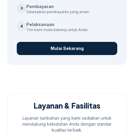
harga yang lebih tinggi, tergantung pada
Pembayaran
3
Selesaikan pembayaran yang aman.
kebutuhan spesifik Anda. Sebagai
pembanding internal,
paket jasa google ads
Pelaksanaan
4
bulanan Banyuwangi
dapat dipakai untuk
Tim kami mulai bekerja untuk Anda.
melihat opsi layanan lain sebelum finalisasi
kebutuhan.
Mulai Sekarang
Proses Kerja Kami
Proses setup akun Google Ads kami
meliputi:
Analisis kebutuhan bisnis Anda.
Layanan & Fasilitas
Pemilihan kata kunci yang sesuai.
Pembuatan iklan yang menarik.
Layanan tambahan yang kami sediakan untuk
Pengaturan anggaran dan bidding.
mendukung kebutuhan Anda dengan standar
kualitas terbaik.
Monitoring dan laporan rutin.