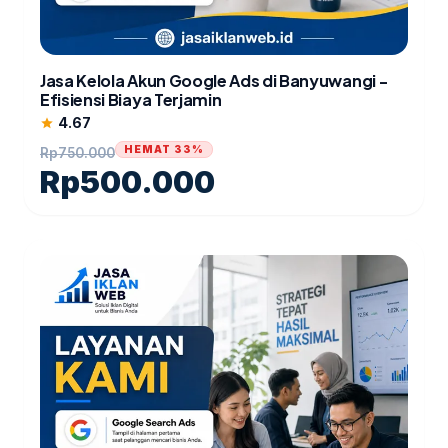
Jasa Kelola Akun Google Ads di Banyuwangi -
Efisiensi Biaya Terjamin
4.67
star
HEMAT 33%
Rp
750.000
Rp
500.000