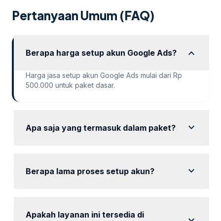
Pertanyaan Umum (FAQ)
expand_more
Berapa harga setup akun Google Ads?
Harga jasa setup akun Google Ads mulai dari Rp
500.000 untuk paket dasar.
expand_more
Apa saja yang termasuk dalam paket?
Paket termasuk setup akun, audit, dan pengaturan
iklan dasar.
expand_more
Berapa lama proses setup akun?
Proses setup biasanya memakan waktu sekitar 1
minggu setelah pembayaran.
Apakah layanan ini tersedia di
expand_more