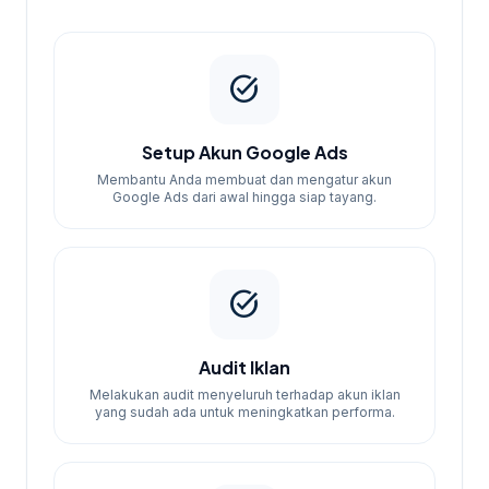
Kenapa Memilih Kami?
task_alt
Kami memiliki pengalaman dalam membantu
berbagai bisnis di Banyuwangi untuk
Setup Akun Google Ads
mencapai tujuan iklan mereka. Dengan
Membantu Anda membuat dan mengatur akun
pendekatan yang terukur dan transparan,
Google Ads dari awal hingga siap tayang.
kami menjamin Anda mendapatkan hasil
yang optimal.
task_alt
Audit Iklan
Melakukan audit menyeluruh terhadap akun iklan
yang sudah ada untuk meningkatkan performa.