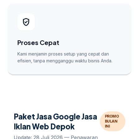
verified_user
Proses Cepat
Kami menjamin proses setup yang cepat dan
efisien, tanpa mengganggu waktu bisnis Anda.
Paket Jasa Google Jasa
PROMO
BULAN
Iklan Web Depok
INI
Update: 28 Juli 2026 — Penawaran