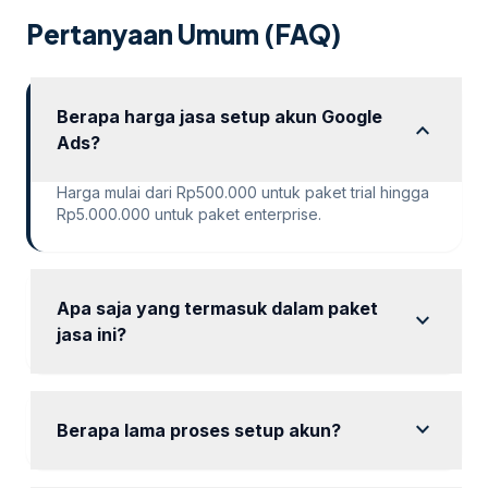
Pertanyaan Umum (FAQ)
Berapa harga jasa setup akun Google
expand_more
Ads?
Harga mulai dari Rp500.000 untuk paket trial hingga
Rp5.000.000 untuk paket enterprise.
Apa saja yang termasuk dalam paket
expand_more
jasa ini?
Setiap paket mencakup setup akun, riset keyword,
optimasi iklan, dan laporan berkala.
expand_more
Berapa lama proses setup akun?
Proses setup akun biasanya memakan waktu 1-3 hari