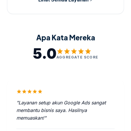
Apa Kata Mereka
5.0
star
star
star
star
star
AGGREGATE SCORE
star
star
star
star
star
"Layanan setup akun Google Ads sangat
membantu bisnis saya. Hasilnya
memuaskan!"