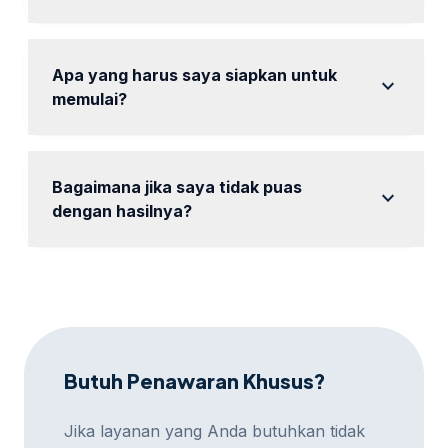
Ya, tersedia konsultasi gratis sebelum Anda
memutuskan untuk memesan.
Apa yang harus saya siapkan untuk
expand_more
memulai?
Anda hanya perlu menyiapkan informasi dasar
tentang bisnis dan target iklan Anda.
Bagaimana jika saya tidak puas
expand_more
dengan hasilnya?
Silakan hubungi kami, kami akan berusaha untuk
memperbaiki dan menyesuaikan strategi iklan Anda.
Butuh Penawaran Khusus?
Jika layanan yang Anda butuhkan tidak