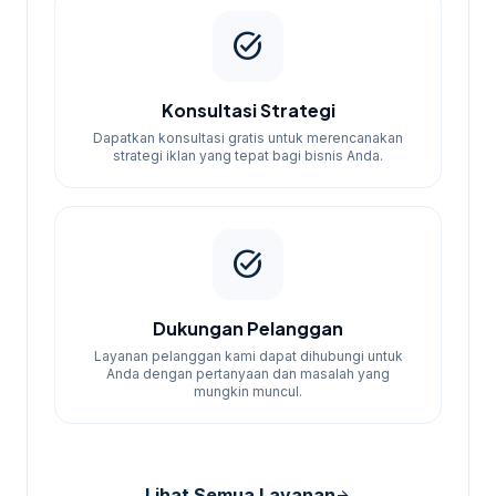
task_alt
Konsultasi Strategi
Dapatkan konsultasi gratis untuk merencanakan
strategi iklan yang tepat bagi bisnis Anda.
task_alt
Dukungan Pelanggan
Layanan pelanggan kami dapat dihubungi untuk
Anda dengan pertanyaan dan masalah yang
mungkin muncul.
Lihat Semua Layanan
arrow_forward