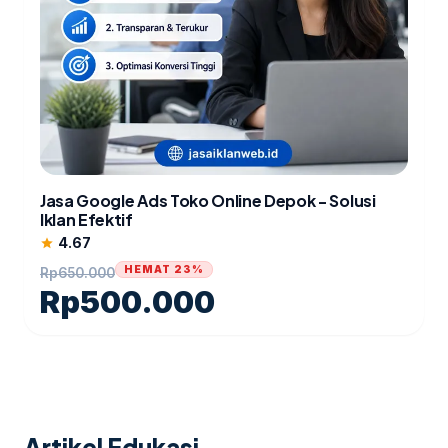
Jasa Google Ads Toko Online Depok - Solusi
Iklan Efektif
4.67
star
HEMAT 23%
Rp
650.000
Rp
500.000
Artikel Edukasi