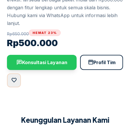
dengan fitur lengkap untuk semua skala bisnis.
Hubungi kami via WhatsApp untuk informasi lebih
lanjut.
HEMAT 23%
Rp
650.000
Rp
500.000
chat
storefront
Konsultasi Layanan
Profil Tim
favorite
Keunggulan Layanan Kami