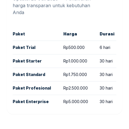
harga transparan untuk kebutuhan
Anda
Paket
Harga
Durasi
F
Paket Trial
Rp500.000
6 hari
S
Paket Starter
Rp1.000.000
30 hari
S
Paket Standard
Rp1.750.000
30 hari
R
Paket Profesional
Rp2.500.000
30 hari
M
Paket Enterprise
Rp5.000.000
30 hari
K