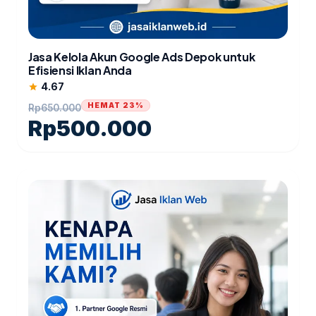
Jasa Kelola Akun Google Ads Depok untuk
Efisiensi Iklan Anda
4.67
star
HEMAT 23%
Rp
650.000
Rp
500.000