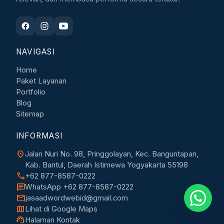
NAVIGASI
Home
Paket Layanan
Portfolio
Blog
Sitemap
INFORMASI
location_on
Jalan Nuri No. 98, Pringgolayan, Kec. Banguntapan,
Kab. Bantul, Daerah Istimewa Yogyakarta 55198
call
+62 877-8587-0222
chat
WhatsApp +62 877-8587-0222
mail
jasaadwordwebid@gmail.com
map
Lihat di Google Maps
support_agent
Halaman Kontak