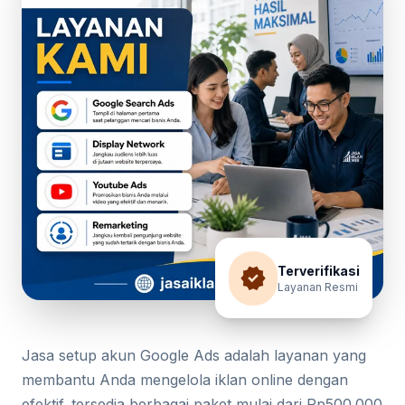
verified
Terverifikasi
Layanan Resmi
Jasa setup akun Google Ads adalah layanan yang
membantu Anda mengelola iklan online dengan
efektif. tersedia berbagai paket mulai dari Rp500.000