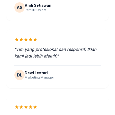
Andi Setiawan
AS
Pemilik UMKM
star
star
star
star
star
"Tim yang profesional dan responsif. Iklan
kami jadi lebih efektif."
Dewi Lestari
DL
Marketing Manager
star
star
star
star
star