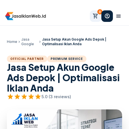
0
shopping_cart
account_circle
menu
Jasa
Jasa Setup Akun Google Ads Depok |
Home
chevron_right
chevron_right
Google
Optimalisasi Iklan Anda
OFFICIAL PARTNER
PREMIUM SERVICE
Jasa Setup Akun Google
Ads Depok | Optimalisasi
Iklan Anda
star
star
star
star
star
5.0 (3 reviews)