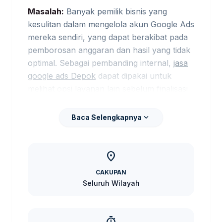
Masalah:
Banyak pemilik bisnis yang
kesulitan dalam mengelola akun Google Ads
mereka sendiri, yang dapat berakibat pada
pemborosan anggaran dan hasil yang tidak
optimal. Sebagai pembanding internal,
jasa
google ads Depok
dapat dipakai untuk
melihat opsi layanan lain sebelum finalisasi
kebutuhan.
expand_more
Baca Selengkapnya
Risiko:
Tanpa pengelolaan yang tepat, iklan
Anda dapat menjadi tidak efektif dan tidak
mencapai audiens yang tepat, sehingga
location_on
tidak menghasilkan konversi yang
CAKUPAN
diinginkan.
Seluruh Wilayah
Solusi:
Kami hadir untuk menyediakan jasa
setup akun Google Ads dengan pendekatan
yang terstruktur dan berbasis data. Tim ahli