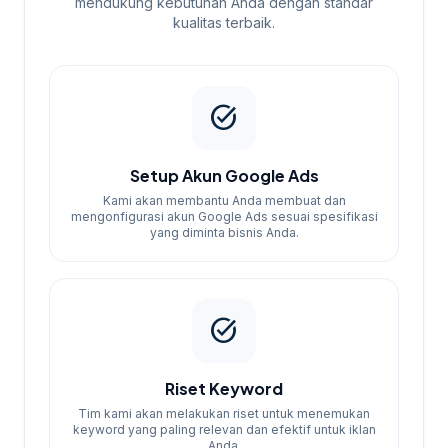
mendukung kebutuhan Anda dengan standar
Rp2.500.000.
kualitas terbaik.
Paket Enterprise:
Untuk perusahaan
besar dengan skala iklan yang tinggi,
mulai dari Rp5.000.000.
task_alt
Proses Pemesanan
Setup Akun Google Ads
Untuk memulai, Anda hanya perlu
Kami akan membantu Anda membuat dan
menghubungi kami melalui WhatsApp. Kami
mengonfigurasi akun Google Ads sesuai spesifikasi
yang diminta bisnis Anda.
akan melakukan konsultasi untuk
memahami kebutuhan Anda dan
memberikan rekomendasi paket yang
sesuai.
task_alt
Riset Keyword
Tim kami akan melakukan riset untuk menemukan
keyword yang paling relevan dan efektif untuk iklan
Anda.