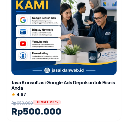
Jasa Konsultasi Google Ads Depok untuk Bisnis
Anda
4.67
star
HEMAT 23%
Rp
650.000
Rp
500.000