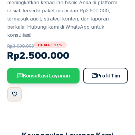
meningkatkan kehadiran bisnis Anda di platform
sosial. tersedia paket mulai dari Rp2.500.000,
termasuk audit, strategi konten, dan laporan
berkala. Hubungi kami di WhatsApp untuk
konsultasi!
HEMAT 17%
Rp
3.000.000
Rp
2.500.000
chat
storefront
Konsultasi Layanan
Profil Tim
favorite