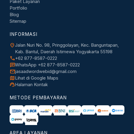
Paket Layanan
Portfolio
Blog
Sitemap
INFORMASI
location_on
Jalan Nuri No. 98, Pringgolayan, Kec. Banguntapan,
Kab. Bantul, Daerah Istimewa Yogyakarta 55198
call
+62 877-8587-0222
chat
WhatsApp +62 877-8587-0222
mail
jasaadwordwebid@gmail.com
map
Lihat di Google Maps
support_agent
Halaman Kontak
METODE PEMBAYARAN
AREA LAYANAN