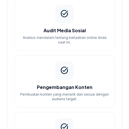
task_alt
Audit Media Sosial
Analisis mendalam tentang kehadiran online Anda
saat ini.
task_alt
Pengembangan Konten
Pembuatan konten yang menarik dan sesuai dengan
audiens target.
task_alt