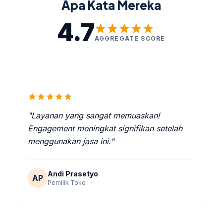
Apa Kata Mereka
4.7
star
star
star
star
star
AGGREGATE SCORE
star
star
star
star
star
"Layanan yang sangat memuaskan!
Engagement meningkat signifikan setelah
menggunakan jasa ini."
Andi Prasetyo
AP
Pemilik Toko