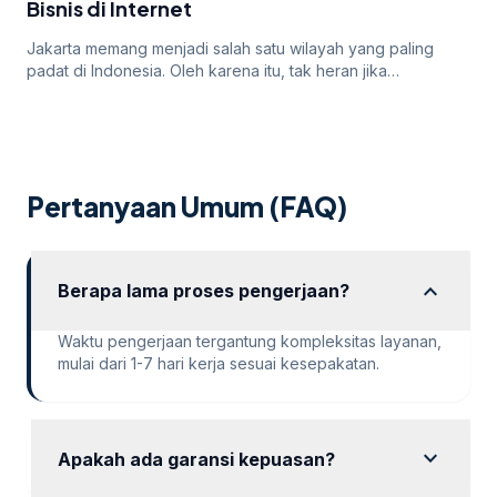
Bisnis di Internet
Jakarta memang menjadi salah satu wilayah yang paling
padat di Indonesia. Oleh karena itu, tak heran jika
persaingan bisnis online di dalamnya juga sangatlah ketat.
Untuk itu, para pengusaha yang menargetkan Jakarta
sebagai salah satu wilayah targetnya. Lantas, bagaimana
cara pengusaha di Jakarta mempromosikan bisnisnya di
internet? Apakah menggunakan cara “biasa” saja sudah
Pertanyaan Umum (FAQ)
cukup? Atau […]
expand_more
Berapa lama proses pengerjaan?
Waktu pengerjaan tergantung kompleksitas layanan,
mulai dari 1-7 hari kerja sesuai kesepakatan.
expand_more
Apakah ada garansi kepuasan?