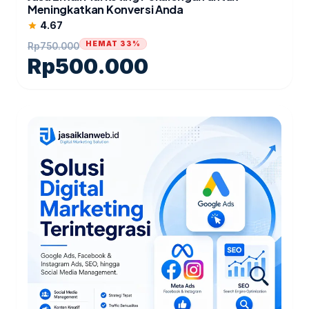
Meningkatkan Konversi Anda
4.67
star
HEMAT 33%
Rp
750.000
Rp
500.000