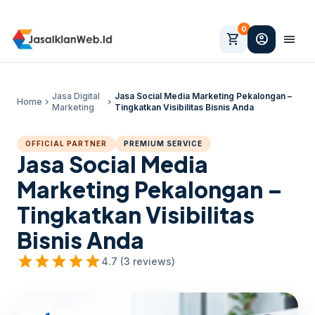
0
shopping_cart
account_circle
menu
Jasa Digital
Jasa Social Media Marketing Pekalongan –
Home
chevron_right
chevron_right
Marketing
Tingkatkan Visibilitas Bisnis Anda
OFFICIAL PARTNER
PREMIUM SERVICE
Jasa Social Media
Marketing Pekalongan –
Tingkatkan Visibilitas
Bisnis Anda
star
star
star
star
star
4.7 (3 reviews)