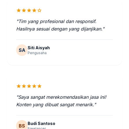
star
star
star
star
star
"Tim yang profesional dan responsif.
Hasilnya sesuai dengan yang dijanjikan."
Siti Aisyah
SA
Pengusaha
star
star
star
star
star
"Saya sangat merekomendasikan jasa ini!
Konten yang dibuat sangat menarik."
Budi Santoso
BS
Freelancer