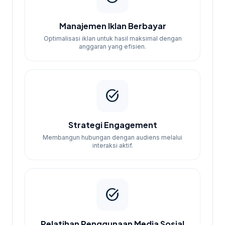
Manajemen Iklan Berbayar
Optimalisasi iklan untuk hasil maksimal dengan
anggaran yang efisien.
task_alt
Strategi Engagement
Membangun hubungan dengan audiens melalui
interaksi aktif.
task_alt
Pelatihan Penggunaan Media Sosial