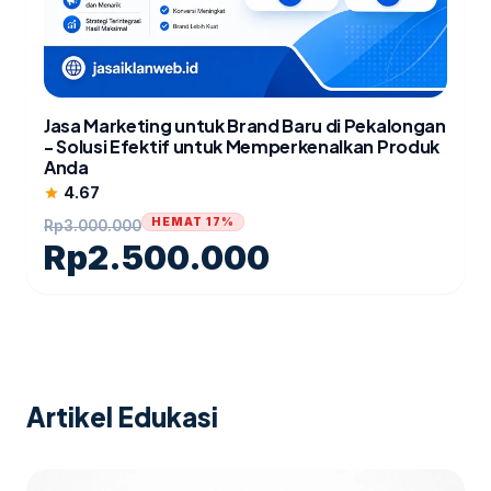
Jasa Marketing untuk Brand Baru di Pekalongan
- Solusi Efektif untuk Memperkenalkan Produk
Anda
4.67
star
HEMAT 17%
Rp
3.000.000
Rp
2.500.000
Artikel Edukasi