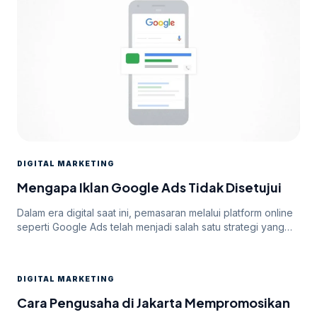
DIGITAL MARKETING
Mengapa Iklan Google Ads Tidak Disetujui
Dalam era digital saat ini, pemasaran melalui platform online
seperti Google Ads telah menjadi salah satu strategi yang
paling efektif untuk meningkatkan visibilitas dan mencapai
target audiens secara luas. Namun, di balik potensi besar
yang ditawarkan oleh Google Ads, seringkali pengiklan
DIGITAL MARKETING
menghadapi tantangan dalam mendapatkan persetujuan
iklan mereka. Dalam artikel ini, kita akan membahas
Cara Pengusaha di Jakarta Mempromosikan
mengapa […]