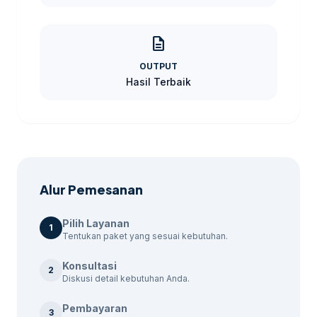
karakteristik pasar Pekalongan dan dapat
membantu Anda merumuskan strategi yang
description
sesuai. Berikut adalah beberapa paket
layanan yang kami tawarkan: Untuk
OUTPUT
membandingkan opsi yang masih
Hasil Terbaik
berdekatan,
jasa content marketing
Pekalongan
bisa menjadi rujukan sebelum
menentukan ukuran, desain, dan jadwal.
Alur Pemesanan
Pilih Layanan
1
Tentukan paket yang sesuai kebutuhan.
Konsultasi
2
Diskusi detail kebutuhan Anda.
Pembayaran
3