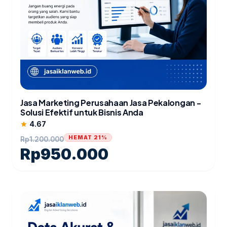
Jasa Marketing Perusahaan Jasa Pekalongan -
Solusi Efektif untuk Bisnis Anda
4.67
star
HEMAT 21%
Rp
1.200.000
Rp
950.000