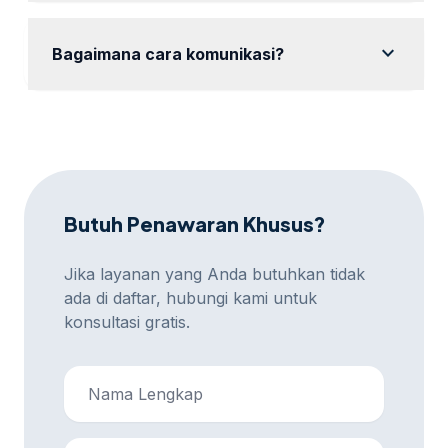
Ya, kami memberikan garansi kepuasan dengan
revisi hingga hasil sesuai keinginan Anda.
expand_more
Bagaimana cara komunikasi?
Komunikasi dapat dilakukan via WhatsApp, email,
atau platform meeting online sesuai preferensi Anda.
Butuh Penawaran Khusus?
Jika layanan yang Anda butuhkan tidak
ada di daftar, hubungi kami untuk
konsultasi gratis.