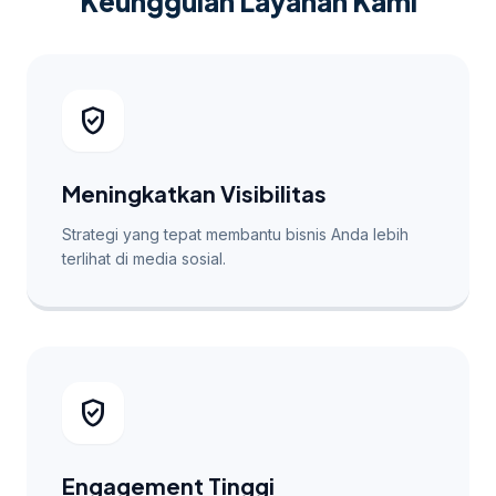
Keunggulan Layanan Kami
verified_user
Meningkatkan Visibilitas
Strategi yang tepat membantu bisnis Anda lebih
terlihat di media sosial.
verified_user
Engagement Tinggi