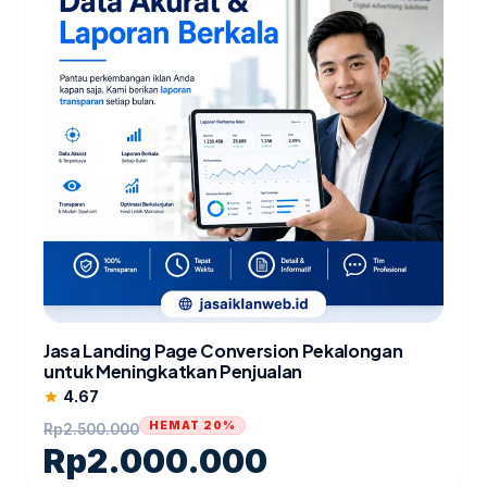
Jasa Landing Page Conversion Pekalongan
untuk Meningkatkan Penjualan
4.67
star
HEMAT 20%
Rp
2.500.000
Rp
2.000.000