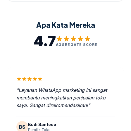
Apa Kata Mereka
4.7
star
star
star
star
star
AGGREGATE SCORE
star
star
star
star
star
"Layanan WhatsApp marketing ini sangat
membantu meningkatkan penjualan toko
saya. Sangat direkomendasikan!"
Budi Santoso
BS
Pemilik Toko