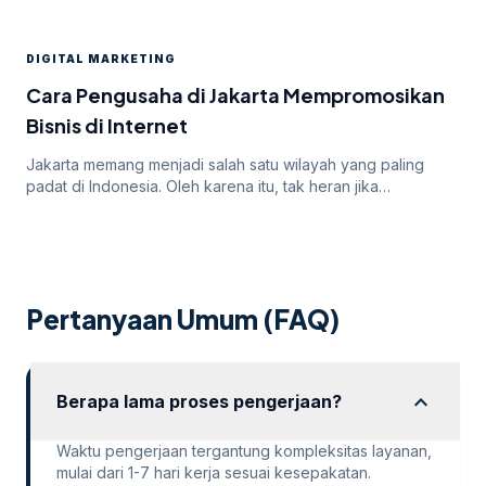
paling efektif untuk meningkatkan visibilitas dan mencapai
target audiens secara luas. Namun, di balik potensi besar
yang ditawarkan oleh Google Ads, seringkali pengiklan
DIGITAL MARKETING
menghadapi tantangan dalam mendapatkan persetujuan
iklan mereka. Dalam artikel ini, kita akan membahas
Cara Pengusaha di Jakarta Mempromosikan
mengapa […]
Bisnis di Internet
Jakarta memang menjadi salah satu wilayah yang paling
padat di Indonesia. Oleh karena itu, tak heran jika
persaingan bisnis online di dalamnya juga sangatlah ketat.
Untuk itu, para pengusaha yang menargetkan Jakarta
sebagai salah satu wilayah targetnya. Lantas, bagaimana
cara pengusaha di Jakarta mempromosikan bisnisnya di
internet? Apakah menggunakan cara “biasa” saja sudah
Pertanyaan Umum (FAQ)
cukup? Atau […]
expand_more
Berapa lama proses pengerjaan?
Waktu pengerjaan tergantung kompleksitas layanan,
mulai dari 1-7 hari kerja sesuai kesepakatan.