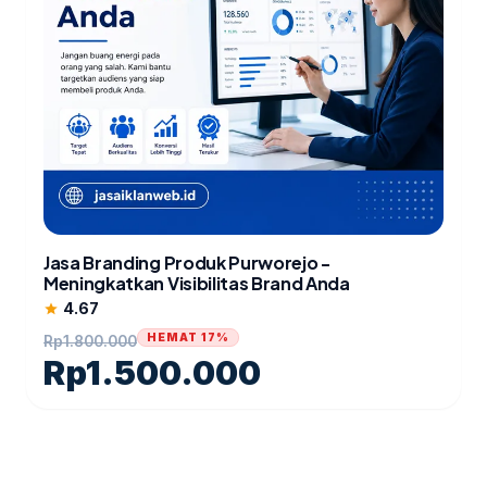
Jasa Branding Produk Purworejo -
Meningkatkan Visibilitas Brand Anda
4.67
star
HEMAT 17%
Rp
1.800.000
Rp
1.500.000