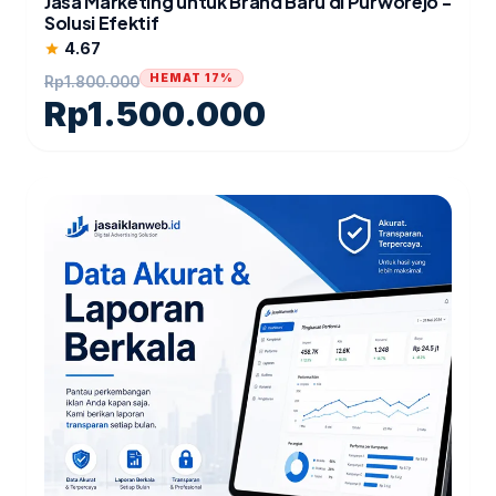
Jasa Marketing untuk Brand Baru di Purworejo -
Solusi Efektif
4.67
star
HEMAT 17%
Rp
1.800.000
Rp
1.500.000