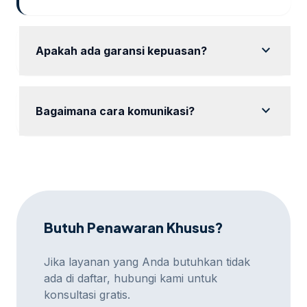
expand_more
Apakah ada garansi kepuasan?
Ya, kami memberikan garansi kepuasan dengan
revisi hingga hasil sesuai keinginan Anda.
expand_more
Bagaimana cara komunikasi?
Komunikasi dapat dilakukan via WhatsApp, email,
atau platform meeting online sesuai preferensi Anda.
Butuh Penawaran Khusus?
Jika layanan yang Anda butuhkan tidak
ada di daftar, hubungi kami untuk
konsultasi gratis.