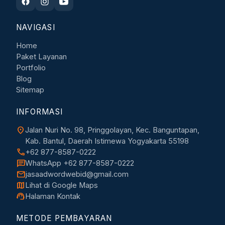
NAVIGASI
Home
Paket Layanan
Portfolio
Blog
Sitemap
INFORMASI
location_on
Jalan Nuri No. 98, Pringgolayan, Kec. Banguntapan,
Kab. Bantul, Daerah Istimewa Yogyakarta 55198
call
+62 877-8587-0222
chat
WhatsApp +62 877-8587-0222
mail
jasaadwordwebid@gmail.com
map
Lihat di Google Maps
support_agent
Halaman Kontak
METODE PEMBAYARAN