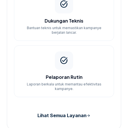
task_alt
Dukungan Teknis
Bantuan teknis untuk memastikan kampanye
berjalan lancar.
task_alt
Pelaporan Rutin
Laporan berkala untuk memantau efektivitas
kampanye.
Lihat Semua Layanan
arrow_forward