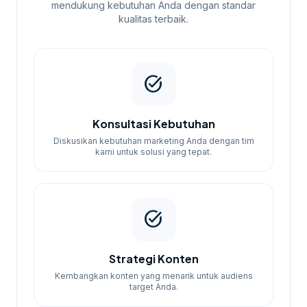
mendukung kebutuhan Anda dengan standar
audit ringan dan pengiriman pesan ke
kualitas terbaik.
100 kontak.
Paket Menengah: Rp950.000 –
mencakup strategi konten dan
task_alt
pengiriman pesan ke 250 kontak.
Paket Lengkap: Rp1.500.000 –
mencakup semua layanan dengan
Konsultasi Kebutuhan
pengiriman pesan ke 500 kontak.
Diskusikan kebutuhan marketing Anda dengan tim
kami untuk solusi yang tepat.
Setiap paket dirancang untuk memberikan
hasil maksimal sesuai dengan anggaran
Anda.
task_alt
Strategi Konten
Kembangkan konten yang menarik untuk audiens
target Anda.