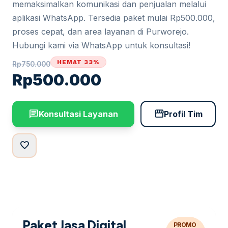
memaksimalkan komunikasi dan penjualan melalui
aplikasi WhatsApp. Tersedia paket mulai Rp500.000,
proses cepat, dan area layanan di Purworejo.
Hubungi kami via WhatsApp untuk konsultasi!
HEMAT 33%
Rp
750.000
Rp
500.000
chat
storefront
Konsultasi Layanan
Profil Tim
favorite
Paket Jasa Digital
PROMO