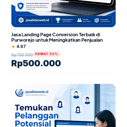
Jasa Landing Page Conversion Terbaik di
Purworejo untuk Meningkatkan Penjualan
4.67
star
HEMAT 33%
Rp
750.000
Rp
500.000