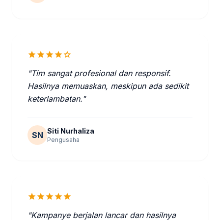
star
star
star
star
star
"Tim sangat profesional dan responsif.
Hasilnya memuaskan, meskipun ada sedikit
keterlambatan."
Siti Nurhaliza
SN
Pengusaha
star
star
star
star
star
"Kampanye berjalan lancar dan hasilnya