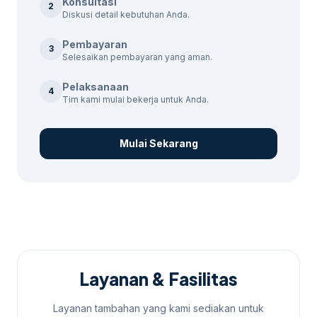
Konsultasi
2
Diskusi detail kebutuhan Anda.
akan dijangkau dapat mempengaruhi
harga.
Pembayaran
3
Strategi Konten:
Kualitas dan jenis
Selesaikan pembayaran yang aman.
konten yang digunakan juga
Pelaksanaan
4
berpengaruh pada biaya.
Tim kami mulai bekerja untuk Anda.
Paket Layanan
Mulai Sekarang
tersedia beberapa paket layanan WhatsApp
marketing yang dapat disesuaikan dengan
kebutuhan bisnis Anda: Untuk konteks
tambahan,
jasa marketing funnel Purworejo
memberi jalur baca yang masih relevan
tanpa mengalihkan fokus dari kebutuhan
utama.
Layanan & Fasilitas
Paket Dasar: Rp500.000 – mencakup
Layanan tambahan yang kami sediakan untuk