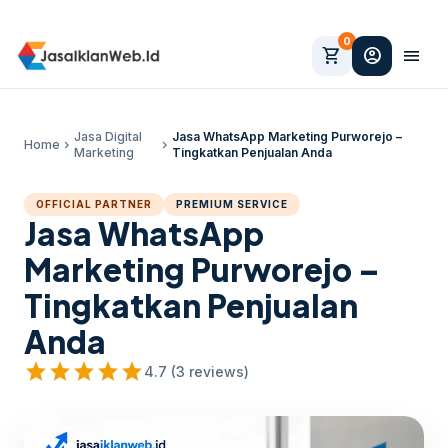
0
shopping_cart
account_circle
menu
Jasa Digital
Jasa WhatsApp Marketing Purworejo –
Home
chevron_right
chevron_right
Marketing
Tingkatkan Penjualan Anda
OFFICIAL PARTNER
PREMIUM SERVICE
Jasa WhatsApp
Marketing Purworejo –
Tingkatkan Penjualan
Anda
star
star
star
star
star
4.7 (3 reviews)