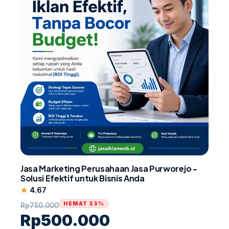
Jasa Marketing Perusahaan Jasa Purworejo -
Solusi Efektif untuk Bisnis Anda
4.67
star
HEMAT 33%
Rp
750.000
Rp
500.000