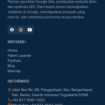
Partner jasa iklan Google Ads, pembuatan website iklan,
dan optimasi SEO. Kami bantu bisnis meningkatkan
visibilitas di Google, mendapatkan prospek yang
relevan, dan membaca performa secara terukur.
NAVIGASI
Home
Paket Layanan
Portfolio
Blog
Sitemap
INFORMASI
location_on
Jalan Nuri No. 98, Pringgolayan, Kec. Banguntapan,
Kab. Bantul, Daerah Istimewa Yogyakarta 55198
call
+62 877-8587-0222