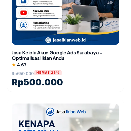
Jasa Kelola Akun Google Ads Surabaya -
Optimalisasi Iklan Anda
4.67
star
HEMAT 23%
Rp
650.000
Rp
500.000