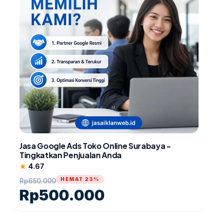
Jasa Google Ads Toko Online Surabaya -
Tingkatkan Penjualan Anda
4.67
star
HEMAT 23%
Rp
650.000
Rp
500.000