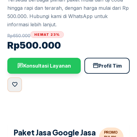
hingga rapi dan terarah, dengan harga mulai dari Rp
500.000. Hubungi kami di WhatsApp untuk
informasi lebih lanjut.
HEMAT 23%
Rp
650.000
Rp
500.000
chat
storefront
Konsultasi Layanan
Profil Tim
favorite
Paket Jasa Google Jasa
PROMO