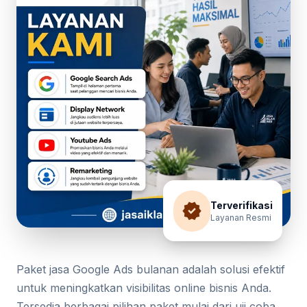
verified
Terverifikasi
Layanan Resmi
Paket jasa Google Ads bulanan adalah solusi efektif
untuk meningkatkan visibilitas online bisnis Anda.
Tersedia berbagai pilihan paket mulai dari uji coba