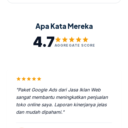
Apa Kata Mereka
4.7
star
star
star
star
star
AGGREGATE SCORE
star
star
star
star
star
"Paket Google Ads dari Jasa Iklan Web
sangat membantu meningkatkan penjualan
toko online saya. Laporan kinerjanya jelas
dan mudah dipahami."