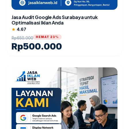
Jasa Audit Google Ads Surabaya untuk
Optimalisasi Iklan Anda
4.67
star
HEMAT 23%
Rp
650.000
Rp
500.000