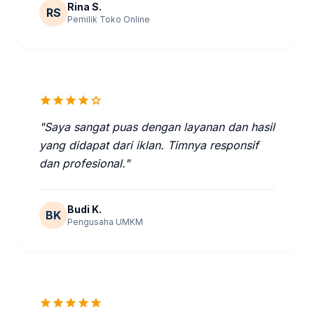
Rina S.
RS
Pemilik Toko Online
star
star
star
star
star
"Saya sangat puas dengan layanan dan hasil
yang didapat dari iklan. Timnya responsif
dan profesional."
Budi K.
BK
Pengusaha UMKM
star
star
star
star
star