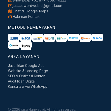
chat
WhatsApp +62 877-8587-0222
mail
jasaadwordwebid@gmail.com
map
Lihat di Google Maps
support_agent
Halaman Kontak
METODE PEMBAYARAN
AREA LAYANAN
Jasa Iklan Google Ads
Website & Landing Page
SEO & Optimasi Konten
Audit Iklan Digital
Konsultasi via WhatsApp
© 2026 jasaiklanweb.id. All rights reserved.