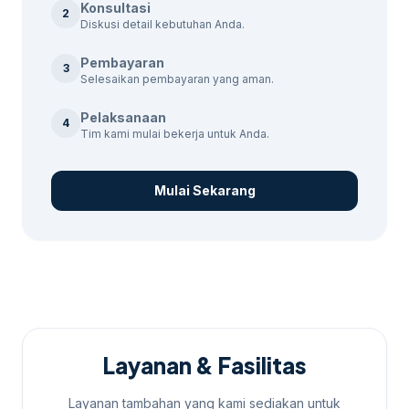
Konsultasi
2
Diskusi detail kebutuhan Anda.
Kami memiliki tim ahli yang dengan proses
kerja terstruktur dalam mengelola
Pembayaran
3
kampanye Google Ads. Kami fokus pada
Selesaikan pembayaran yang aman.
kontrol kualitas dan efisiensi biaya untuk
Pelaksanaan
4
memastikan setiap rupiah yang Anda
Tim kami mulai bekerja untuk Anda.
investasikan memberikan hasil maksimal.
Mulai Sekarang
Layanan & Fasilitas
Layanan tambahan yang kami sediakan untuk