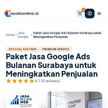
0
shopping_cart
account_circle
menu
Jasa
Paket Jasa Google Ads Bulanan Surabaya untuk
Home
chevron_right
chevron_right
Google
Meningkatkan Penjualan
OFFICIAL PARTNER
PREMIUM SERVICE
Paket Jasa Google Ads
Bulanan Surabaya untuk
Meningkatkan Penjualan
star
star
star
star
star
4.7 (3 reviews)