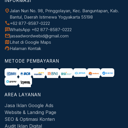
INFORMASI
location_on
Jalan Nuri No. 98, Pringgolayan, Kec. Banguntapan, Kab.
Bantul, Daerah Istimewa Yogyakarta 55198
call
+62 877-8587-0222
chat
WhatsApp +62 877-8587-0222
mail
jasaadwordwebid@gmail.com
map
Lihat di Google Maps
support_agent
Halaman Kontak
METODE PEMBAYARAN
AREA LAYANAN
Jasa Iklan Google Ads
Website & Landing Page
SEO & Optimasi Konten
Audit Iklan Digital