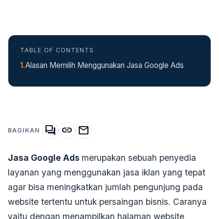
TABLE OF CONTENTS
Alasan Memilih Menggunakan Jasa Google Ads
forum
link
mail
BAGIKAN
Jasa Google Ads
merupakan sebuah penyedia
layanan yang menggunakan jasa iklan yang tepat
agar bisa meningkatkan jumlah pengunjung pada
website tertentu untuk persaingan bisnis. Caranya
yaitu dengan menampilkan halaman website