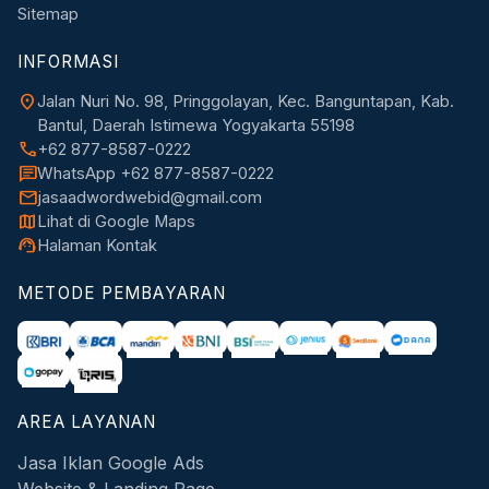
Sitemap
INFORMASI
location_on
Jalan Nuri No. 98, Pringgolayan, Kec. Banguntapan, Kab.
Bantul, Daerah Istimewa Yogyakarta 55198
call
+62 877-8587-0222
chat
WhatsApp +62 877-8587-0222
mail
jasaadwordwebid@gmail.com
map
Lihat di Google Maps
support_agent
Halaman Kontak
METODE PEMBAYARAN
AREA LAYANAN
Jasa Iklan Google Ads