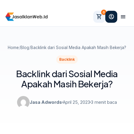
0
shopping_cart
account_circle
menu
Home
/
Blog
/
Backlink dari Sosial Media Apakah Masih Bekerja?
Backlink
Backlink dari Sosial Media
Apakah Masih Bekerja?
Jasa Adwords
April 25, 2023
3 menit baca