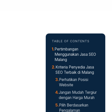
TABLE OF CONTENTS
Pertimbangan
Menggunakan Jasa SEO
Malang
Kriteria Penyedia Jasa
SEO Terbaik di Malang
Perhatikan Posisi
Website
Jangan Mudah Tergiur
dengan Harga Murah
Pilih Berdasarkan
Pengalaman