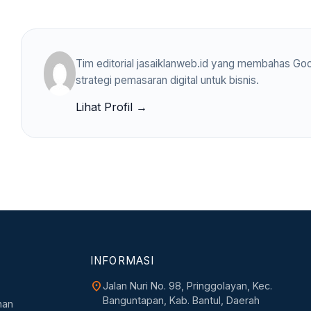
Tim editorial jasaiklanweb.id yang membahas Goo
strategi pemasaran digital untuk bisnis.
Lihat Profil →
INFORMASI
location_on
Jalan Nuri No. 98, Pringgolayan, Kec.
Banguntapan, Kab. Bantul, Daerah
nan