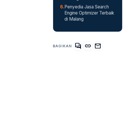
Penyedia Jasa Search
Engine Optimizer Terbaik
di Malang
forum
link
mail
BAGIKAN