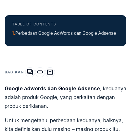
TABLE OF CONTENTS
Perbedaan Google AdWords dan Google Adsense
forum
link
mail
BAGIKAN
Google adwords dan Google Adsense
, keduanya
adalah produk Google, yang berkaitan dengan
produk periklanan.
Untuk mengetahui perbedaan keduanya, baiknya,
kita definisikan dulu masing – masing produk itu,