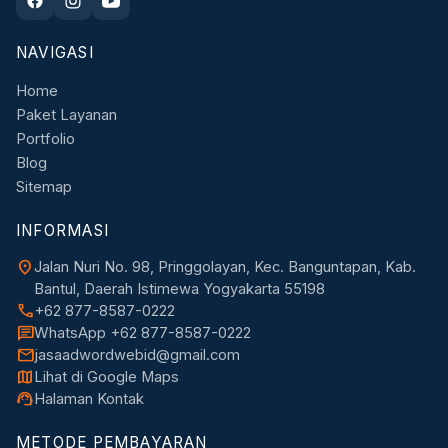
NAVIGASI
Home
Paket Layanan
Portfolio
Blog
Sitemap
INFORMASI
location_on
Jalan Nuri No. 98, Pringgolayan, Kec. Banguntapan, Kab.
Bantul, Daerah Istimewa Yogyakarta 55198
call
+62 877-8587-0222
chat
WhatsApp +62 877-8587-0222
mail
jasaadwordwebid@gmail.com
map
Lihat di Google Maps
support_agent
Halaman Kontak
METODE PEMBAYARAN