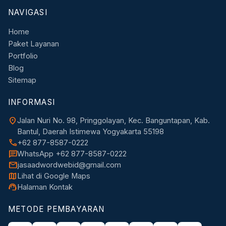
NAVIGASI
Home
Paket Layanan
Portfolio
Blog
Sitemap
INFORMASI
location_on
Jalan Nuri No. 98, Pringgolayan, Kec. Banguntapan, Kab.
Bantul, Daerah Istimewa Yogyakarta 55198
call
+62 877-8587-0222
chat
WhatsApp +62 877-8587-0222
mail
jasaadwordwebid@gmail.com
map
Lihat di Google Maps
support_agent
Halaman Kontak
METODE PEMBAYARAN