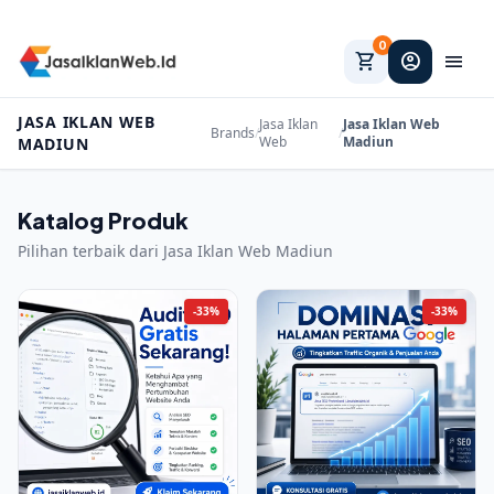
0
shopping_cart
account_circle
menu
JASA IKLAN WEB
Jasa Iklan
Jasa Iklan Web
Brands
/
/
Web
Madiun
MADIUN
Katalog Produk
Pilihan terbaik dari Jasa Iklan Web Madiun
-33%
-33%