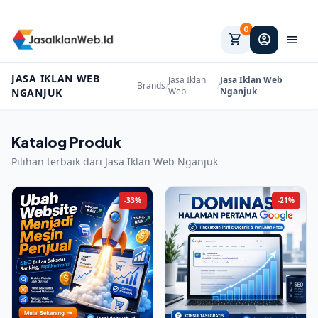
0
shopping_cart
account_circle
menu
JASA IKLAN WEB
Jasa Iklan
Jasa Iklan Web
Brands
/
/
Web
Nganjuk
NGANJUK
Katalog Produk
Pilihan terbaik dari Jasa Iklan Web Nganjuk
-33%
-21%