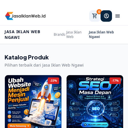
0
shopping_cart
account_circle
menu
JASA IKLAN WEB
Jasa Iklan
Jasa Iklan Web
Brands
/
/
Web
Ngawi
NGAWI
Katalog Produk
Pilihan terbaik dari Jasa Iklan Web Ngawi
-33%
-17%