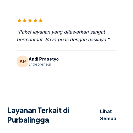
star
star
star
star
star
"Paket layanan yang ditawarkan sangat
bermanfaat. Saya puas dengan hasilnya."
Andi Prasetyo
AP
Entrepreneur
Layanan Terkait di
Lihat
Purbalingga
Semua