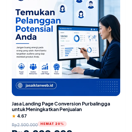
Jasa Landing Page Conversion Purbalingga
untuk Meningkatkan Penjualan
4.67
star
HEMAT 20%
Rp
2.500.000