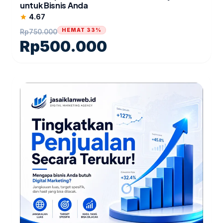
untuk Bisnis Anda
4.67
star
HEMAT 33%
Rp
750.000
Rp
500.000