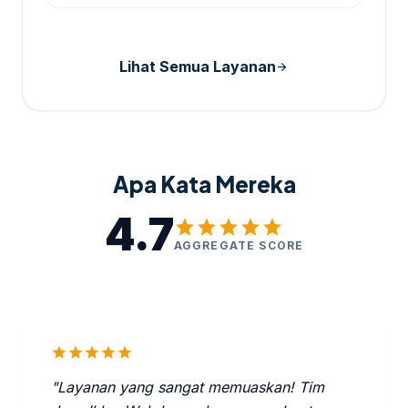
Lihat Semua Layanan
arrow_forward
Apa Kata Mereka
4.7
star
star
star
star
star
AGGREGATE SCORE
star
star
star
star
star
"Layanan yang sangat memuaskan! Tim