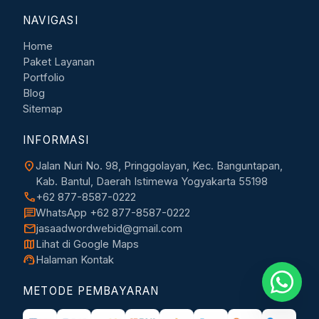
NAVIGASI
Home
Paket Layanan
Portfolio
Blog
Sitemap
INFORMASI
location_on
Jalan Nuri No. 98, Pringgolayan, Kec. Banguntapan,
Kab. Bantul, Daerah Istimewa Yogyakarta 55198
call
+62 877-8587-0222
chat
WhatsApp +62 877-8587-0222
mail
jasaadwordwebid@gmail.com
map
Lihat di Google Maps
support_agent
Halaman Kontak
METODE PEMBAYARAN