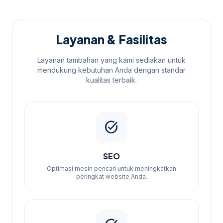
Proses pemesanan kami sederhana dan
efisien. Anda dapat menghubungi kami
melalui WhatsApp untuk konsultasi awal,
Layanan & Fasilitas
setelah itu kami akan memberikan estimasi
harga dan waktu pengerjaan.
Layanan tambahan yang kami sediakan untuk
mendukung kebutuhan Anda dengan standar
kualitas terbaik.
task_alt
SEO
Optimasi mesin pencari untuk meningkatkan
peringkat website Anda.