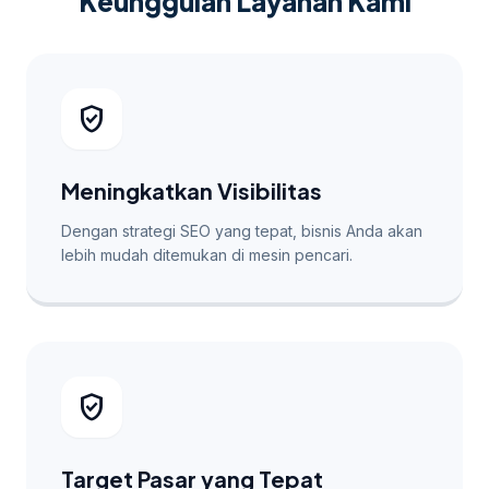
Keunggulan Layanan Kami
verified_user
Meningkatkan Visibilitas
Dengan strategi SEO yang tepat, bisnis Anda akan
lebih mudah ditemukan di mesin pencari.
verified_user
Target Pasar yang Tepat