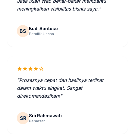
Jasa Iklan Web benar-benar membantu
meningkatkan visibilitas bisnis saya."
Budi Santoso
BS
Pemilik Usaha
star
star
star
star
star
"Prosesnya cepat dan hasilnya terlihat
dalam waktu singkat. Sangat
direkomendasikan!"
Siti Rahmawati
SR
Pemasar