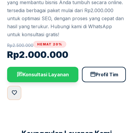
yang membantu bisnis Anda tumbuh secara online.
tersedia berbagai paket mulai dari Rp2.000.000
untuk optimasi SEO, dengan proses yang cepat dan
hasil yang terukur. Hubungi kami di WhatsApp
untuk konsultasi gratis!
HEMAT 20%
Rp
2.500.000
Rp
2.000.000
chat
storefront
Konsultasi Layanan
Profil Tim
favorite