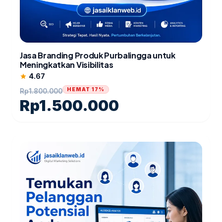
Jasa Branding Produk Purbalingga untuk
Meningkatkan Visibilitas
4.67
star
HEMAT 17%
Rp
1.800.000
Rp
1.500.000