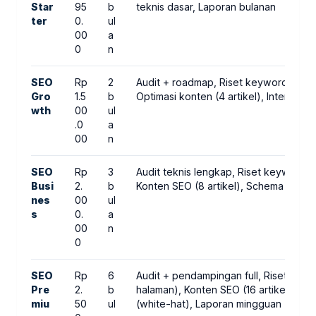
Star
95
b
teknis dasar, Laporan bulanan
ter
0.
ul
00
a
0
n
SEO
Rp
2
Audit + roadmap, Riset keyword (40),
Gro
1.5
b
Optimasi konten (4 artikel), Internal l
wth
00
ul
.0
a
00
n
SEO
Rp
3
Audit teknis lengkap, Riset keyword (
Busi
2.
b
Konten SEO (8 artikel), Schema mark
nes
00
ul
s
0.
a
00
n
0
SEO
Rp
6
Audit + pendampingan full, Riset key
Pre
2.
b
halaman), Konten SEO (16 artikel), Tec
miu
50
ul
(white-hat), Laporan mingguan + evalu