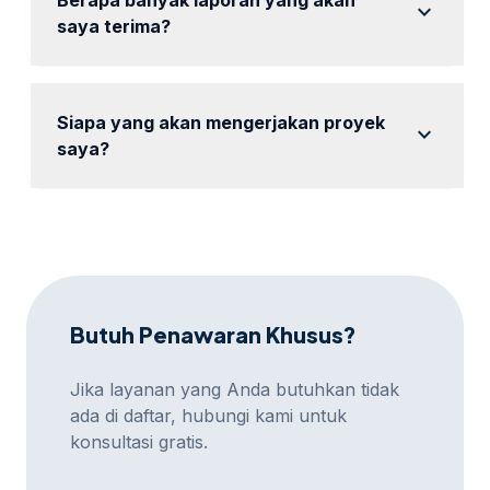
expand_more
saya terima?
Anda akan menerima laporan rutin sesuai dengan
paket yang dipilih.
Siapa yang akan mengerjakan proyek
expand_more
saya?
Proyek Anda akan dikerjakan oleh tim ahli di bidang
digital marketing.
Butuh Penawaran Khusus?
Jika layanan yang Anda butuhkan tidak
ada di daftar, hubungi kami untuk
konsultasi gratis.