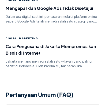
DIGITAL MARKETING
Mengapa Iklan Google Ads Tidak Disetujui
Dalam era digital saat ini, pemasaran melalui platform online
seperti Google Ads telah menjadi salah satu strategi yang
paling efektif untuk meningkatkan visibilitas dan mencapai
target audiens secara luas. Namun, di balik potensi besar
yang ditawarkan oleh Google Ads, seringkali pengiklan
DIGITAL MARKETING
menghadapi tantangan dalam mendapatkan persetujuan
iklan mereka. Dalam artikel ini, kita akan membahas
Cara Pengusaha di Jakarta Mempromosikan
mengapa […]
Bisnis di Internet
Jakarta memang menjadi salah satu wilayah yang paling
padat di Indonesia. Oleh karena itu, tak heran jika
persaingan bisnis online di dalamnya juga sangatlah ketat.
Untuk itu, para pengusaha yang menargetkan Jakarta
sebagai salah satu wilayah targetnya. Lantas, bagaimana
cara pengusaha di Jakarta mempromosikan bisnisnya di
internet? Apakah menggunakan cara “biasa” saja sudah
Pertanyaan Umum (FAQ)
cukup? Atau […]