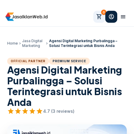
0
shopping_cart
account_circle
menu
Jasa Digital
Agensi Digital Marketing Purbalingga –
Home
chevron_right
chevron_right
Marketing
Solusi Terintegrasi untuk Bisnis Anda
OFFICIAL PARTNER
PREMIUM SERVICE
Agensi Digital Marketing
Purbalingga – Solusi
Terintegrasi untuk Bisnis
Anda
star
star
star
star
star
4.7 (3 reviews)