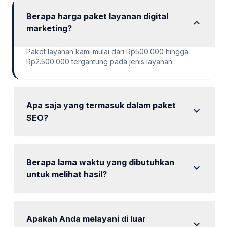
Berapa harga paket layanan digital
expand_more
marketing?
Paket layanan kami mulai dari Rp500.000 hingga
Rp2.500.000 tergantung pada jenis layanan.
Apa saja yang termasuk dalam paket
expand_more
SEO?
Paket SEO mencakup audit, riset kata kunci, dan
optimasi konten.
Berapa lama waktu yang dibutuhkan
expand_more
untuk melihat hasil?
Hasil dapat terlihat dalam waktu 1 hingga 3 bulan
tergantung pada paket yang dipilih.
Apakah Anda melayani di luar
expand_more