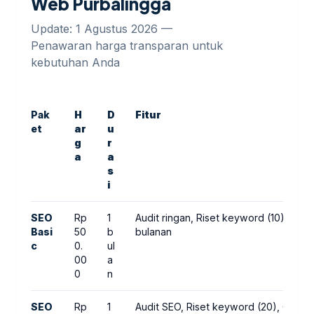
Web Purbalingga
Update: 1 Agustus 2026 —
Penawaran harga transparan untuk
kebutuhan Anda
Pak
H
D
Fitur
et
ar
u
g
r
a
a
s
i
SEO
Rp
1
Audit ringan, Riset keyword (10), Opt
Basi
50
b
bulanan
c
0.
ul
00
a
0
n
SEO
Rp
1
Audit SEO, Riset keyword (20), Optim