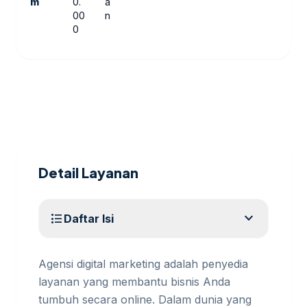
m
0.
a
00
n
0
Detail Layanan
expand_more
format_list_bulleted
Daftar Isi
Agensi digital marketing adalah penyedia
layanan yang membantu bisnis Anda
tumbuh secara online. Dalam dunia yang