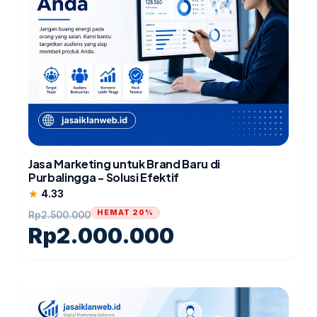
Jasa Marketing untuk Brand Baru di
Purbalingga - Solusi Efektif
4.33
star
HEMAT 20%
Rp
2.500.000
Rp
2.000.000