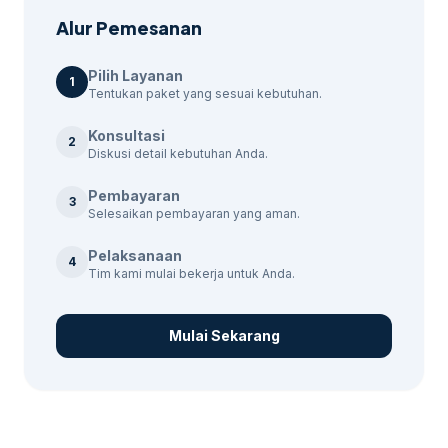
Paket Layanan Kami
Alur Pemesanan
Kami memiliki berbagai paket layanan untuk
Pilih Layanan
1
memenuhi kebutuhan bisnis Anda: Jika
Tentukan paket yang sesuai kebutuhan.
kebutuhan berkembang ke layanan terkait,
Konsultasi
jasa konsultan digital marketing Purbalingga
2
Diskusi detail kebutuhan Anda.
membantu pembaca menjaga brief tetap
selaras dengan target promosi.
Pembayaran
3
Selesaikan pembayaran yang aman.
SEO Basic: Rp500.000
Pelaksanaan
4
SEO Starter: Rp950.000
Tim kami mulai bekerja untuk Anda.
SEO Growth: Rp1.500.000
SEO Business: Rp2.000.000
Mulai Sekarang
SEO Premium: Rp2.500.000
Proses Pemesanan