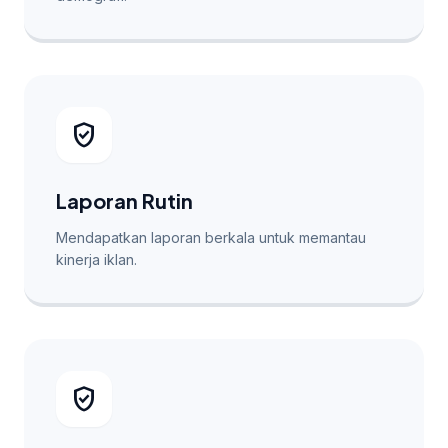
verified_user
Laporan Rutin
Mendapatkan laporan berkala untuk memantau
kinerja iklan.
verified_user