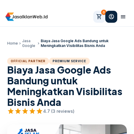
0
shopping_cart
account_circle
menu
Jasa
Biaya Jasa Google Ads Bandung untuk
Home
chevron_right
chevron_right
Google
Meningkatkan Visibilitas Bisnis Anda
OFFICIAL PARTNER
PREMIUM SERVICE
Biaya Jasa Google Ads
Bandung untuk
Meningkatkan Visibilitas
Bisnis Anda
star
star
star
star
star
4.7 (3 reviews)