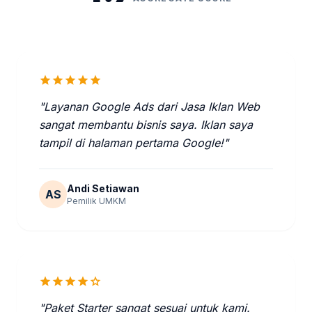
star
star
star
star
star
"Layanan Google Ads dari Jasa Iklan Web
sangat membantu bisnis saya. Iklan saya
tampil di halaman pertama Google!"
Andi Setiawan
AS
Pemilik UMKM
star
star
star
star
star
"Paket Starter sangat sesuai untuk kami.