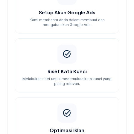
gratis, hubungi kami di WhatsApp.
Setup Akun Google Ads
Kami membantu Anda dalam membuat dan
mengatur akun Google Ads.
task_alt
Riset Kata Kunci
Melakukan riset untuk menemukan kata kunci yang
paling relevan.
task_alt
Optimasi Iklan