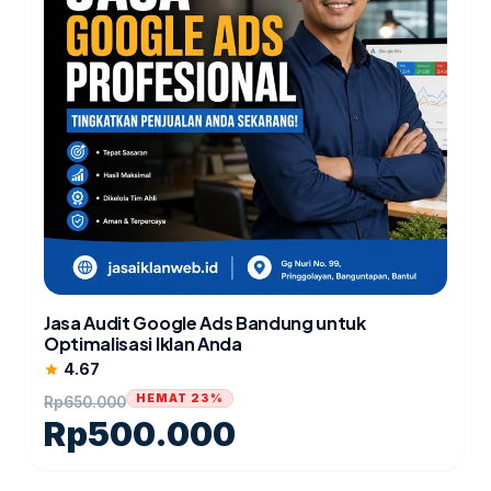
Jasa Audit Google Ads Bandung untuk
Optimalisasi Iklan Anda
4.67
star
HEMAT 23%
Rp
650.000
Rp
500.000