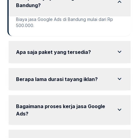
expand_more
Bandung?
Biaya jasa Google Ads di Bandung mulai dari Rp
500.000.
expand_more
Apa saja paket yang tersedia?
tersedia paket Trial, Starter, Standard, rapi dan
terarah, dan Enterprise.
expand_more
Berapa lama durasi tayang iklan?
Durasi tayang iklan bervariasi mulai dari 6 hari
hingga 30 hari.
Bagaimana proses kerja jasa Google
expand_more
Ads?
Proses dimulai dengan konsultasi, setup akun, dan
optimasi iklan.