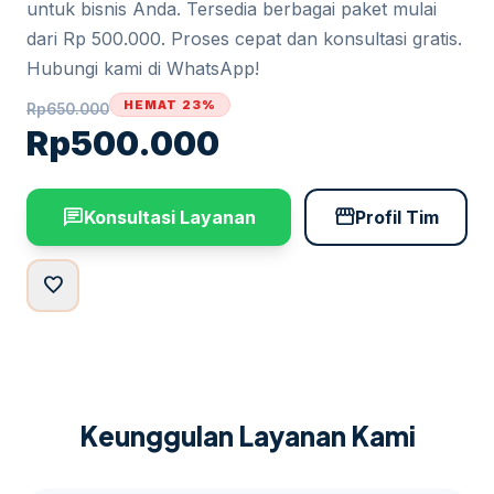
untuk bisnis Anda. Tersedia berbagai paket mulai
dari Rp 500.000. Proses cepat dan konsultasi gratis.
Hubungi kami di WhatsApp!
HEMAT 23%
Rp
650.000
Rp
500.000
chat
storefront
Konsultasi Layanan
Profil Tim
favorite
Keunggulan Layanan Kami