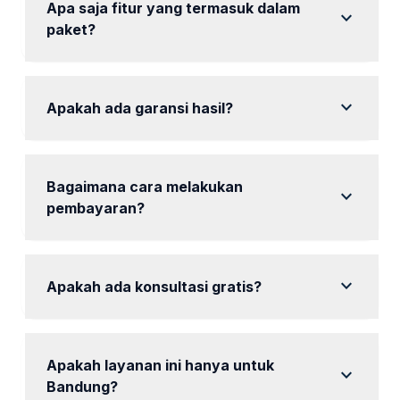
Apa saja fitur yang termasuk dalam
expand_more
paket?
Fitur termasuk riset kata kunci, laporan berkala, dan
optimasi harian.
expand_more
Apakah ada garansi hasil?
Kami berkomitmen untuk memberikan hasil terbaik
sesuai dengan paket yang dipilih.
Bagaimana cara melakukan
expand_more
pembayaran?
Pembayaran dapat dilakukan melalui transfer bank
atau e-wallet.
expand_more
Apakah ada konsultasi gratis?
Ya, tersedia konsultasi gratis untuk memahami
kebutuhan Anda.
Apakah layanan ini hanya untuk
expand_more
Bandung?