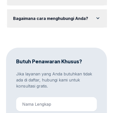
Layanan kami utama di Bandung namun dapat
melayani area sekitarnya.
expand_more
Bagaimana cara menghubungi Anda?
Anda dapat menghubungi kami melalui WhatsApp
untuk pertanyaan lebih lanjut.
Butuh Penawaran Khusus?
Jika layanan yang Anda butuhkan tidak
ada di daftar, hubungi kami untuk
konsultasi gratis.