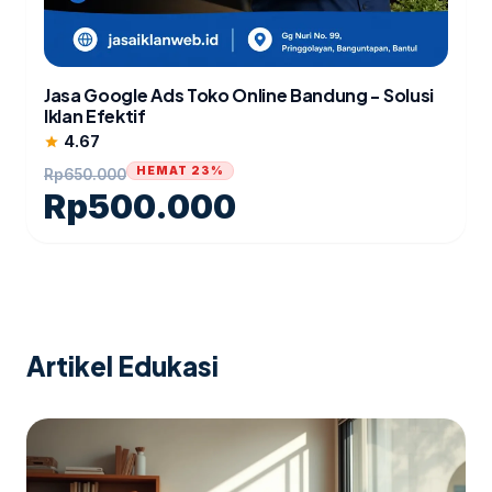
Jasa Google Ads Toko Online Bandung - Solusi
Iklan Efektif
4.67
star
HEMAT 23%
Rp
650.000
Rp
500.000
Artikel Edukasi