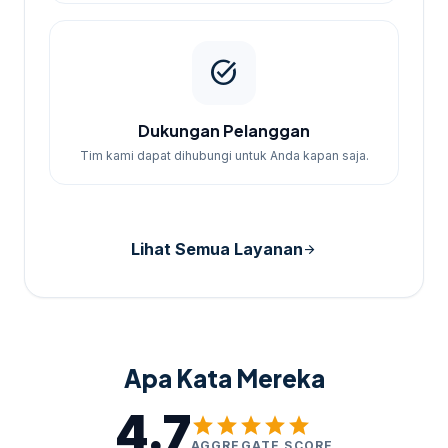
task_alt
Dukungan Pelanggan
Tim kami dapat dihubungi untuk Anda kapan saja.
Lihat Semua Layanan
arrow_forward
Apa Kata Mereka
4.7
star
star
star
star
star
AGGREGATE SCORE