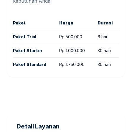
kebutuhan Anda
Paket
Harga
Durasi
Fit
Paket Trial
Rp 500.000
6 hari
Set
Paket Starter
Rp 1.000.000
30 hari
Set
Paket Standard
Rp 1.750.000
30 hari
Ris
Detail Layanan