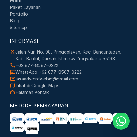
Home
Paket Layanan
Portfolio
Blog
Sitemap
INFORMASI
location_on
Jalan Nuri No. 98, Pringgolayan, Kec. Banguntapan,
Kab. Bantul, Daerah Istimewa Yogyakarta 55198
call
+62 877-8587-0222
chat
WhatsApp +62 877-8587-0222
mail
jasaadwordwebid@gmail.com
map
Lihat di Google Maps
support_agent
Halaman Kontak
METODE PEMBAYARAN