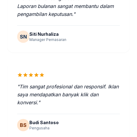
Laporan bulanan sangat membantu dalam
pengambilan keputusan."
Siti Nurhaliza
SN
Manager Pemasaran
star
star
star
star
star
"Tim sangat profesional dan responsif. Iklan
saya mendapatkan banyak klik dan
konversi."
Budi Santoso
BS
Pengusaha