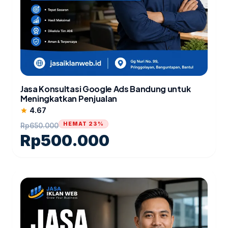
Jasa Konsultasi Google Ads Bandung untuk
Meningkatkan Penjualan
4.67
star
HEMAT 23%
Rp
650.000
Rp
500.000