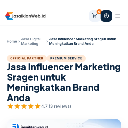
0
shopping_cart
account_circle
menu
Jasa Digital
Jasa Influencer Marketing Sragen untuk
Home
chevron_right
chevron_right
Marketing
Meningkatkan Brand Anda
OFFICIAL PARTNER
PREMIUM SERVICE
Jasa Influencer Marketing
Sragen untuk
Meningkatkan Brand
Anda
star
star
star
star
star
4.7 (3 reviews)