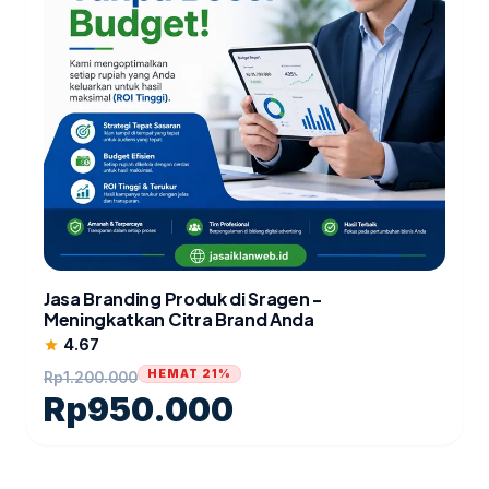
Jasa Branding Produk di Sragen -
Meningkatkan Citra Brand Anda
4.67
star
HEMAT 21%
Rp
1.200.000
Rp
950.000