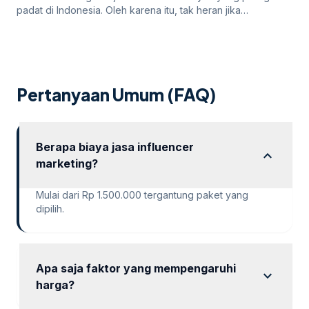
padat di Indonesia. Oleh karena itu, tak heran jika
persaingan bisnis online di dalamnya juga sangatlah ketat.
Untuk itu, para pengusaha yang menargetkan Jakarta
sebagai salah satu wilayah targetnya. Lantas, bagaimana
cara pengusaha di Jakarta mempromosikan bisnisnya di
internet? Apakah menggunakan cara “biasa” saja sudah
Pertanyaan Umum (FAQ)
cukup? Atau […]
Berapa biaya jasa influencer
expand_more
marketing?
Mulai dari Rp 1.500.000 tergantung paket yang
dipilih.
Apa saja faktor yang mempengaruhi
expand_more
harga?