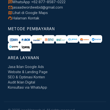
chat
WhatsApp +62 877-8587-0222
mail
jasaadwordwebid@gmail.com
map
Lihat di Google Maps
support_agent
Halaman Kontak
METODE PEMBAYARAN
AREA LAYANAN
Jasa Iklan Google Ads
Website & Landing Page
SEO & Optimasi Konten
Audit Iklan Digital
Konsultasi via WhatsApp