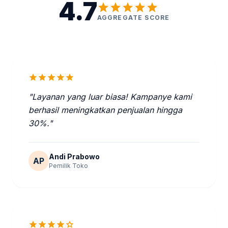
4.7
star
star
star
star
star
AGGREGATE SCORE
star
star
star
star
star
"Layanan yang luar biasa! Kampanye kami
berhasil meningkatkan penjualan hingga
30%."
Andi Prabowo
AP
Pemilik Toko
star
star
star
star
star