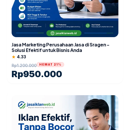
Jasa Marketing Perusahaan Jasa di Sragen -
Solusi Efektif untuk Bisnis Anda
4.33
star
HEMAT 21%
Rp
1.200.000
Rp
950.000