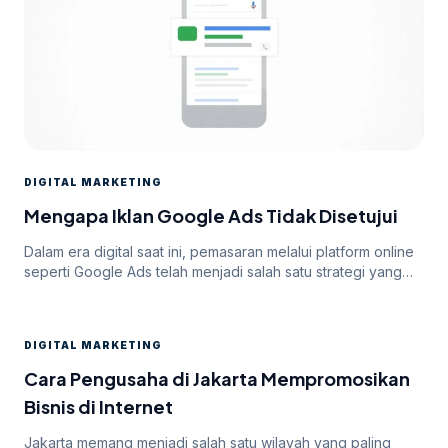
DIGITAL MARKETING
Mengapa Iklan Google Ads Tidak Disetujui
Dalam era digital saat ini, pemasaran melalui platform online
seperti Google Ads telah menjadi salah satu strategi yang
paling efektif untuk meningkatkan visibilitas dan mencapai
target audiens secara luas. Namun, di balik potensi besar
yang ditawarkan oleh Google Ads, seringkali pengiklan
DIGITAL MARKETING
menghadapi tantangan dalam mendapatkan persetujuan
iklan mereka. Dalam artikel ini, kita akan membahas
Cara Pengusaha di Jakarta Mempromosikan
mengapa […]
Bisnis di Internet
Jakarta memang menjadi salah satu wilayah yang paling