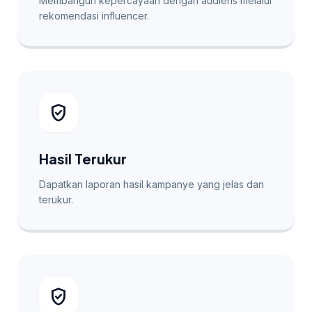
Membangun kepercayaan dengan audiens melalui
rekomendasi influencer.
verified_user
Hasil Terukur
Dapatkan laporan hasil kampanye yang jelas dan
terukur.
verified_user