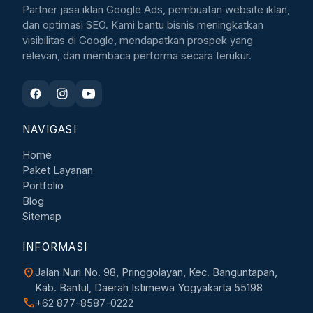
Partner jasa iklan Google Ads, pembuatan website iklan,
dan optimasi SEO. Kami bantu bisnis meningkatkan
visibilitas di Google, mendapatkan prospek yang
relevan, dan membaca performa secara terukur.
NAVIGASI
Home
Paket Layanan
Portfolio
Blog
Sitemap
INFORMASI
location_on
Jalan Nuri No. 98, Pringgolayan, Kec. Banguntapan,
Kab. Bantul, Daerah Istimewa Yogyakarta 55198
call
+62 877-8587-0222