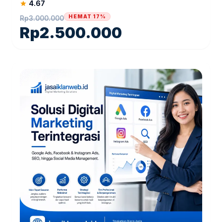
4.67
star
HEMAT 17%
Rp
3.000.000
Rp
2.500.000