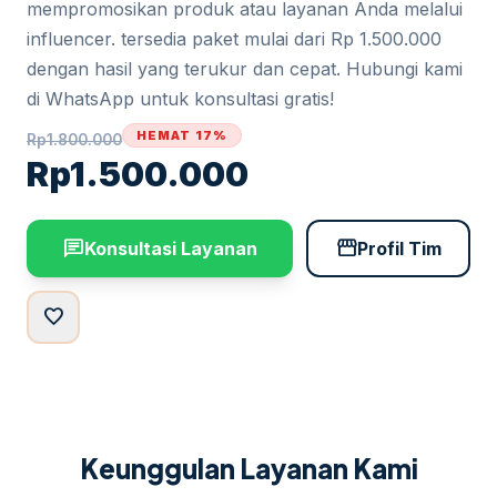
mempromosikan produk atau layanan Anda melalui
influencer. tersedia paket mulai dari Rp 1.500.000
dengan hasil yang terukur dan cepat. Hubungi kami
di WhatsApp untuk konsultasi gratis!
HEMAT 17%
Rp
1.800.000
Rp
1.500.000
chat
storefront
Konsultasi Layanan
Profil Tim
favorite
Keunggulan Layanan Kami