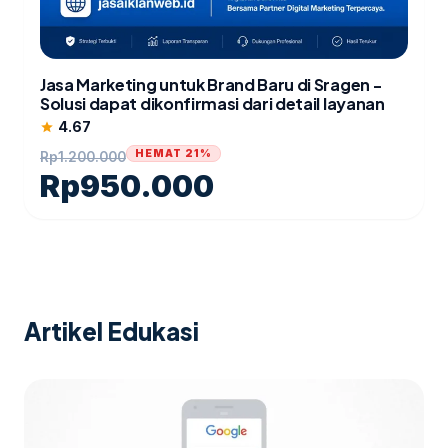
Jasa Marketing untuk Brand Baru di Sragen -
Solusi dapat dikonfirmasi dari detail layanan
4.67
star
HEMAT 21%
Rp
1.200.000
Rp
950.000
Artikel Edukasi