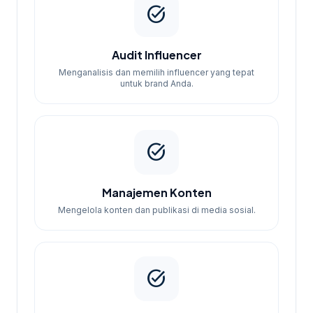
task_alt
Setiap paket dirancang untuk memberikan
hasil maksimal sesuai dengan anggaran
Anda. Hubungi kami untuk menminta
Audit Influencer
estimasi harga!
Menganalisis dan memilih influencer yang tepat
untuk brand Anda.
task_alt
Manajemen Konten
Mengelola konten dan publikasi di media sosial.
task_alt