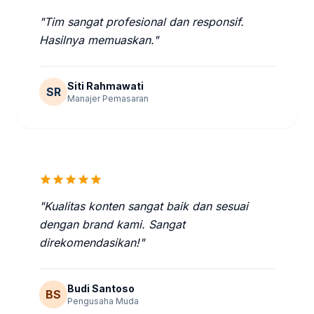
"Tim sangat profesional dan responsif.
Hasilnya memuaskan."
Siti Rahmawati
SR
Manajer Pemasaran
star
star
star
star
star
"Kualitas konten sangat baik dan sesuai
dengan brand kami. Sangat
direkomendasikan!"
Budi Santoso
BS
Pengusaha Muda