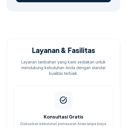
engagement tinggi biasanya mematok
harga lebih tinggi.
Durasi Kampanye:
Lama waktu
kampanye akan mempengaruhi total
biaya.
Tipe Konten:
Konten yang lebih
Layanan & Fasilitas
kompleks seperti video biasanya lebih
mahal dibandingkan dengan postingan
Layanan tambahan yang kami sediakan untuk
gambar.
mendukung kebutuhan Anda dengan standar
kualitas terbaik.
Paket Layanan Kami
tersedia berbagai paket layanan yang dapat
disesuaikan dengan kebutuhan Anda:
task_alt
Konsultasi Gratis
Diskusikan kebutuhan pemasaran Anda tanpa biaya.