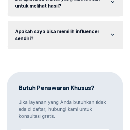
expand_more
untuk melihat hasil?
Hasil dapat bervariasi, tetapi biasanya terlihat dalam
beberapa minggu setelah kampanye dimulai.
Apakah saya bisa memilih influencer
expand_more
sendiri?
Kami akan merekomendasikan influencer yang
sesuai, tetapi Anda dapat memberikan masukan.
Butuh Penawaran Khusus?
Jika layanan yang Anda butuhkan tidak
ada di daftar, hubungi kami untuk
konsultasi gratis.