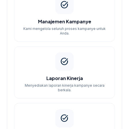
task_alt
Manajemen Kampanye
Kami mengelola seluruh proses kampanye untuk
Anda.
task_alt
Laporan Kinerja
Menyediakan laporan kinerja kampanye secara
berkala.
task_alt