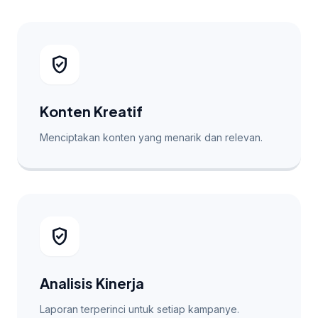
verified_user
Konten Kreatif
Menciptakan konten yang menarik dan relevan.
verified_user
Analisis Kinerja
Laporan terperinci untuk setiap kampanye.