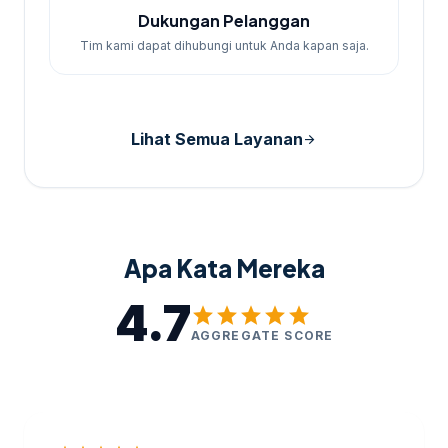
Dukungan Pelanggan
Tim kami dapat dihubungi untuk Anda kapan saja.
Lihat Semua Layanan
arrow_forward
Apa Kata Mereka
4.7
star
star
star
star
star
AGGREGATE SCORE