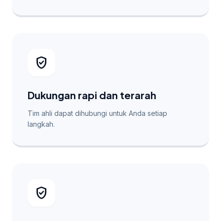
verified_user
Dukungan rapi dan terarah
Tim ahli dapat dihubungi untuk Anda setiap
langkah.
verified_user