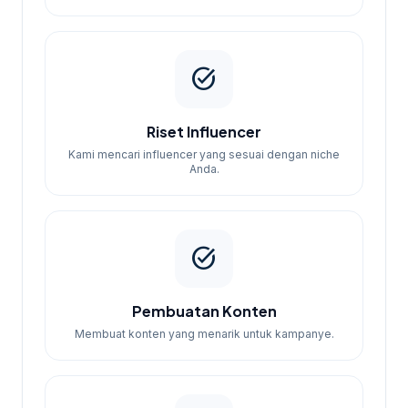
task_alt
Riset Influencer
Kami mencari influencer yang sesuai dengan niche
Anda.
task_alt
Pembuatan Konten
Membuat konten yang menarik untuk kampanye.