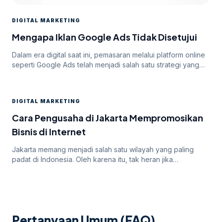
DIGITAL MARKETING
Mengapa Iklan Google Ads Tidak Disetujui
Dalam era digital saat ini, pemasaran melalui platform online
seperti Google Ads telah menjadi salah satu strategi yang
paling efektif untuk meningkatkan visibilitas dan mencapai
target audiens secara luas. Namun, di balik potensi besar
yang ditawarkan oleh Google Ads, seringkali pengiklan
DIGITAL MARKETING
menghadapi tantangan dalam mendapatkan persetujuan
iklan mereka. Dalam artikel ini, kita akan membahas
Cara Pengusaha di Jakarta Mempromosikan
mengapa […]
Bisnis di Internet
Jakarta memang menjadi salah satu wilayah yang paling
padat di Indonesia. Oleh karena itu, tak heran jika
persaingan bisnis online di dalamnya juga sangatlah ketat.
Untuk itu, para pengusaha yang menargetkan Jakarta
sebagai salah satu wilayah targetnya. Lantas, bagaimana
cara pengusaha di Jakarta mempromosikan bisnisnya di
internet? Apakah menggunakan cara “biasa” saja sudah
Pertanyaan Umum (FAQ)
cukup? Atau […]