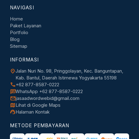
NAVIGASI
Home
Paket Layanan
Portfolio
Blog
Sitemap
INFORMASI
location_on
Jalan Nuri No. 98, Pringgolayan, Kec. Banguntapan,
Kab. Bantul, Daerah Istimewa Yogyakarta 55198
call
+62 877-8587-0222
chat
WhatsApp +62 877-8587-0222
mail
jasaadwordwebid@gmail.com
map
Lihat di Google Maps
support_agent
Halaman Kontak
METODE PEMBAYARAN