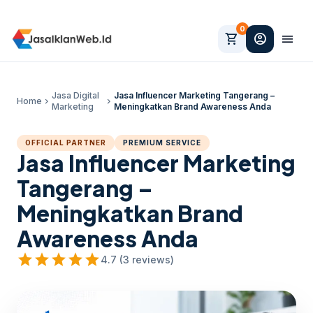
0
shopping_cart
account_circle
menu
Jasa Digital
Jasa Influencer Marketing Tangerang –
Home
chevron_right
chevron_right
Marketing
Meningkatkan Brand Awareness Anda
OFFICIAL PARTNER
PREMIUM SERVICE
Jasa Influencer Marketing
Tangerang –
Meningkatkan Brand
Awareness Anda
star
star
star
star
star
4.7 (3 reviews)