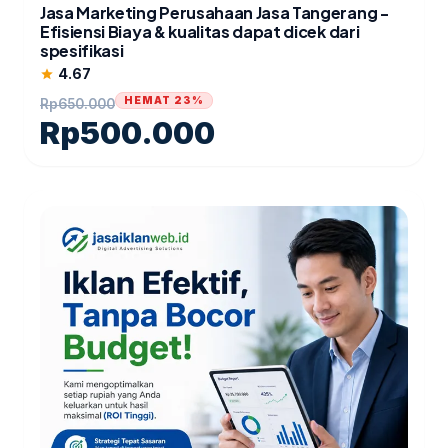
Jasa Marketing Perusahaan Jasa Tangerang -
Efisiensi Biaya & kualitas dapat dicek dari
spesifikasi
4.67
star
HEMAT 23%
Rp
650.000
Rp
500.000