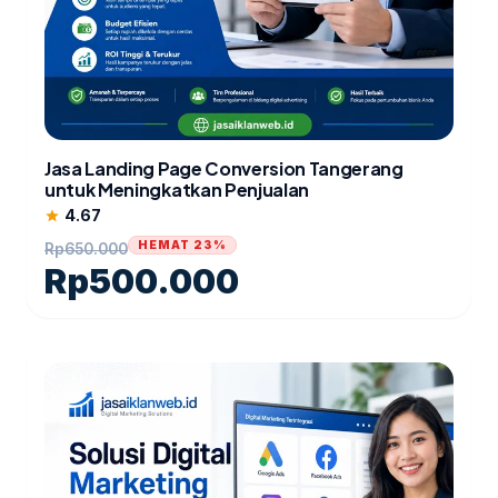
Jasa Landing Page Conversion Tangerang
untuk Meningkatkan Penjualan
4.67
star
HEMAT 23%
Rp
650.000
Rp
500.000