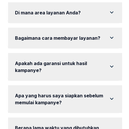
Ya, tersedia konsultasi gratis untuk membantu
menentukan kebutuhan Anda.
expand_more
Di mana area layanan Anda?
Kami melayani area Tangerang dan sekitarnya.
expand_more
Bagaimana cara membayar layanan?
Pembayaran dapat dilakukan melalui transfer bank
atau metode lain yang disepakati.
Apakah ada garansi untuk hasil
expand_more
kampanye?
Kami tidak memberikan garansi spesifik, tetapi kami
berkomitmen untuk memberikan hasil terbaik.
Apa yang harus saya siapkan sebelum
expand_more
memulai kampanye?
Siapkan informasi produk dan tujuan pemasaran
Anda untuk diskusi awal.
Berapa lama waktu yang dibutuhkan