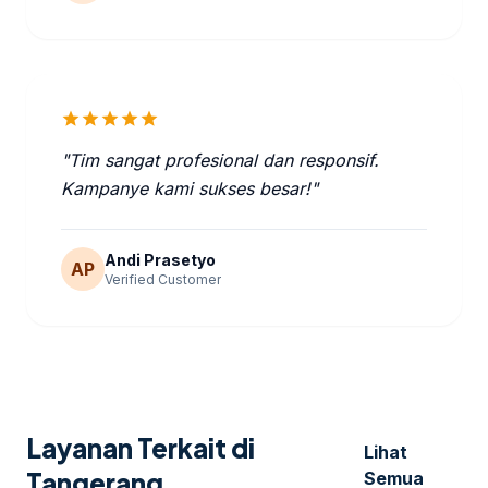
star
star
star
star
star
"Tim sangat profesional dan responsif.
Kampanye kami sukses besar!"
Andi Prasetyo
AP
Verified Customer
Layanan Terkait di
Lihat
Tangerang
Semua