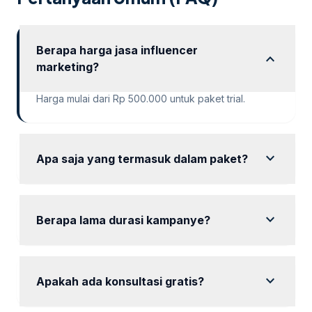
Berapa harga jasa influencer
expand_more
marketing?
Harga mulai dari Rp 500.000 untuk paket trial.
expand_more
Apa saja yang termasuk dalam paket?
Setiap paket mencakup pembuatan konten,
manajemen kampanye, dan laporan kinerja.
expand_more
Berapa lama durasi kampanye?
Durasi kampanye bervariasi dari 6 hari hingga 30
hari tergantung paket.
expand_more
Apakah ada konsultasi gratis?