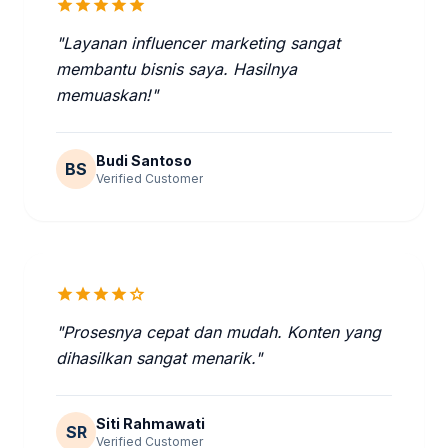
star
star
star
star
star
"Layanan influencer marketing sangat
membantu bisnis saya. Hasilnya
memuaskan!"
Budi Santoso
BS
Verified Customer
star
star
star
star
star
"Prosesnya cepat dan mudah. Konten yang
dihasilkan sangat menarik."
Siti Rahmawati
SR
Verified Customer