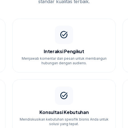
standar kualitas terbaik.
i Tawarkan
at disesuaikan dengan kebutuhan bisnis Anda.
laan konten, analisis, dan laporan kinerja.
task_alt
Interaksi Pengikut
Menjawab komentar dan pesan untuk membangun
hubungan dengan audiens.
task_alt
Konsultasi Kebutuhan
Mendiskusikan kebutuhan spesifik bisnis Anda untuk
solusi yang tepat.