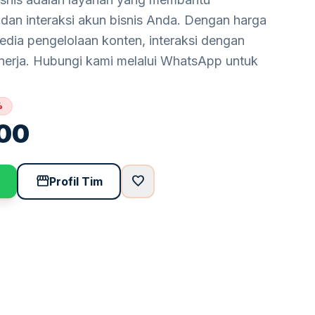
s dan interaksi akun bisnis Anda. Dengan harga
edia pengelolaan konten, interaksi dengan
kinerja. Hubungi kami melalui WhatsApp untuk
%
00
storefront
favorite
Profil Tim