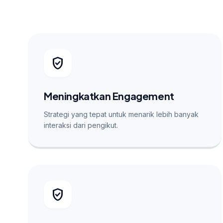
verified_user
Meningkatkan Engagement
Strategi yang tepat untuk menarik lebih banyak
interaksi dari pengikut.
verified_user