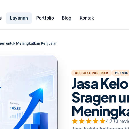
e
Layanan
Portfolio
Blog
Kontak
agen untuk Meningkatkan Penjualan
OFFICIAL PARTNER
PREMIU
Jasa Kelo
Sragen u
Meningka
star
star
star
star
star
4.7 (3 rev
Jasa kelola Instagram 