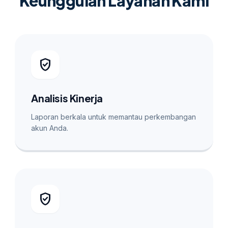
Keunggulan Layanan Kami
verified_user
Analisis Kinerja
Laporan berkala untuk memantau perkembangan
akun Anda.
verified_user