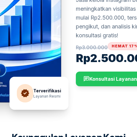
meningkatkan visibilita
mulai Rp2.500.000, ters
pengikut, dan analisis 
konsultasi gratis!
HEMAT 17
Rp
3.000.000
Rp
2.500.0
chat
Konsultasi Layanan
verified
Terverifikasi
Layanan Resmi