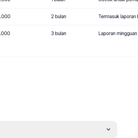
.000
2 bulan
Termasuk laporan 
.000
3 bulan
Laporan mingguan d
expand_more