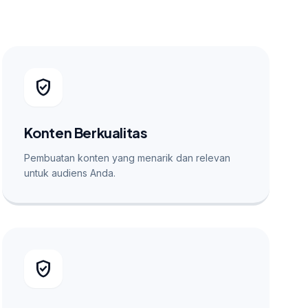
verified_user
Konten Berkualitas
Pembuatan konten yang menarik dan relevan
untuk audiens Anda.
verified_user