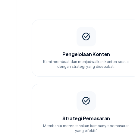
Paket Layanan yang Kam
Kami memiliki berbagai paket layanan yang dap
Setiap paket menawarkan kombinasi dari pengelo
task_alt
Pengelolaan Konten
Kami membuat dan menjadwalkan konten sesuai
dengan strategi yang disepakati.
task_alt
Strategi Pemasaran
Membantu merencanakan kampanye pemasaran
yang efektif.