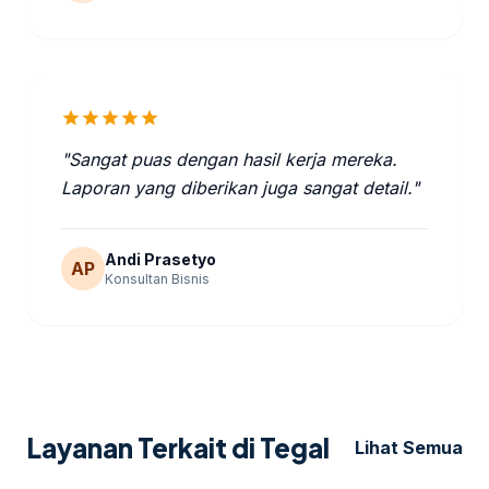
star
star
star
star
star
"Sangat puas dengan hasil kerja mereka.
Laporan yang diberikan juga sangat detail."
Andi Prasetyo
AP
Konsultan Bisnis
Layanan Terkait di Tegal
Lihat Semua