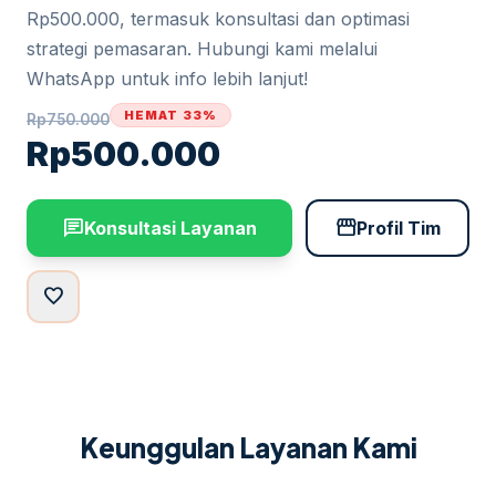
Rp500.000, termasuk konsultasi dan optimasi
strategi pemasaran. Hubungi kami melalui
WhatsApp untuk info lebih lanjut!
HEMAT 33%
Rp
750.000
Rp
500.000
chat
storefront
Konsultasi Layanan
Profil Tim
favorite
Keunggulan Layanan Kami