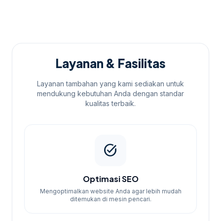
Proses Pemesanan
Untuk memesan jasa kami, Anda bisa
mengikuti langkah-langkah berikut:
Layanan & Fasilitas
Konsultasi gratis untuk menentukan
kebutuhan Anda.
Layanan tambahan yang kami sediakan untuk
Pilih paket yang sesuai dengan anggaran
mendukung kebutuhan Anda dengan standar
kualitas terbaik.
dan tujuan bisnis.
Melakukan pembayaran sesuai paket
yang dipilih.
task_alt
Kami akan mulai proses sesuai dengan
timeline yang disepakati.
Terima laporan berkala mengenai
Optimasi SEO
perkembangan dan hasil.
Mengoptimalkan website Anda agar lebih mudah
ditemukan di mesin pencari.
Kenapa Memilih Kami?