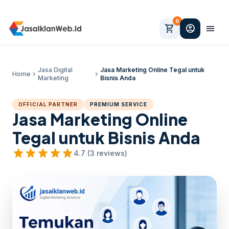
0
shopping_cart
account_circle
menu
Jasa Digital
Jasa Marketing Online Tegal untuk
Home
chevron_right
chevron_right
Marketing
Bisnis Anda
OFFICIAL PARTNER
PREMIUM SERVICE
Jasa Marketing Online
Tegal untuk Bisnis Anda
star
star
star
star
star
4.7 (3 reviews)