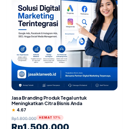
Jasa Branding Produk Tegal untuk
Meningkatkan Citra Bisnis Anda
4.67
star
HEMAT 17%
Rp
1.800.000
Rp
1.500.000