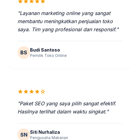
star
star
star
star
star
"Layanan marketing online yang sangat
membantu meningkatkan penjualan toko
saya. Tim yang profesional dan responsif."
Budi Santoso
BS
Pemilik Toko Online
star
star
star
star
star
"Paket SEO yang saya pilih sangat efektif.
Hasilnya terlihat dalam waktu singkat."
Siti Nurhaliza
SN
Pengusaha Makanan