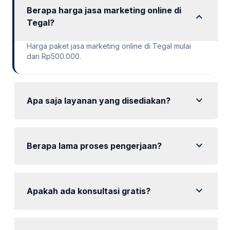
Berapa harga jasa marketing online di
expand_more
Tegal?
Harga paket jasa marketing online di Tegal mulai
dari Rp500.000.
expand_more
Apa saja layanan yang disediakan?
tersedia layanan SEO, manajemen media sosial, iklan
berbayar, dan konten marketing.
expand_more
Berapa lama proses pengerjaan?
Durasi paket mulai dari 1 bulan hingga 6 bulan
tergantung jenis paket yang dipilih.
expand_more
Apakah ada konsultasi gratis?
Ya, tersedia konsultasi gratis untuk membantu Anda
menentukan kebutuhan.