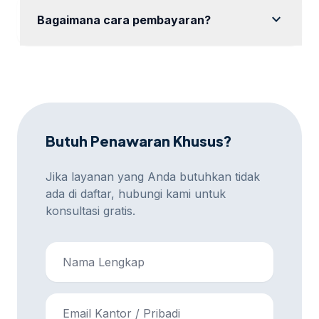
layanan di luar paket yang dipilih.
expand_more
Bagaimana cara pembayaran?
Pembayaran dapat dilakukan melalui transfer bank
atau metode pembayaran lainnya yang disepakati.
Butuh Penawaran Khusus?
Jika layanan yang Anda butuhkan tidak
ada di daftar, hubungi kami untuk
konsultasi gratis.