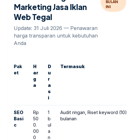
BULAN
Marketing Jasa Iklan
INI
Web Tegal
Update: 31 Juli 2026 — Penawaran
harga transparan untuk kebutuhan
Anda
Pak
H
D
Termasuk
et
ar
u
g
r
a
a
s
i
SEO
Rp
1
Audit ringan, Riset keyword (10), Opt
Basi
50
b
bulanan
c
0.
ul
00
a
0
n