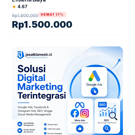
4.67
star
HEMAT 17%
Rp
1.800.000
Rp
1.500.000