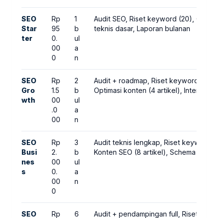
SEO
Rp
1
Audit SEO, Riset keyword (20), Optim
Star
95
b
teknis dasar, Laporan bulanan
ter
0.
ul
00
a
0
n
SEO
Rp
2
Audit + roadmap, Riset keyword (40),
Gro
1.5
b
Optimasi konten (4 artikel), Internal l
wth
00
ul
.0
a
00
n
SEO
Rp
3
Audit teknis lengkap, Riset keyword (
Busi
2.
b
Konten SEO (8 artikel), Schema mark
nes
00
ul
s
0.
a
00
n
0
SEO
Rp
6
Audit + pendampingan full, Riset key