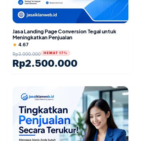
Jasa Landing Page Conversion Tegal untuk
Meningkatkan Penjualan
4.67
star
HEMAT 17%
Rp
3.000.000
Rp
2.500.000