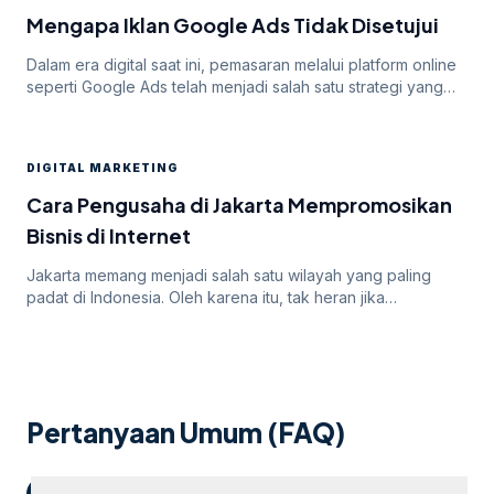
Mengapa Iklan Google Ads Tidak Disetujui
Dalam era digital saat ini, pemasaran melalui platform online
seperti Google Ads telah menjadi salah satu strategi yang
paling efektif untuk meningkatkan visibilitas dan mencapai
target audiens secara luas. Namun, di balik potensi besar
yang ditawarkan oleh Google Ads, seringkali pengiklan
DIGITAL MARKETING
menghadapi tantangan dalam mendapatkan persetujuan
iklan mereka. Dalam artikel ini, kita akan membahas
Cara Pengusaha di Jakarta Mempromosikan
mengapa […]
Bisnis di Internet
Jakarta memang menjadi salah satu wilayah yang paling
padat di Indonesia. Oleh karena itu, tak heran jika
persaingan bisnis online di dalamnya juga sangatlah ketat.
Untuk itu, para pengusaha yang menargetkan Jakarta
sebagai salah satu wilayah targetnya. Lantas, bagaimana
cara pengusaha di Jakarta mempromosikan bisnisnya di
internet? Apakah menggunakan cara “biasa” saja sudah
Pertanyaan Umum (FAQ)
cukup? Atau […]