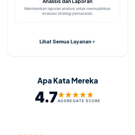
Analisis dan Laporan
Memberikan laporan analisis untuk memudahkan
evaluasi strategi pemasaran.
Lihat Semua Layanan
arrow_forward
Apa Kata Mereka
4.7
star
star
star
star
star
AGGREGATE SCORE