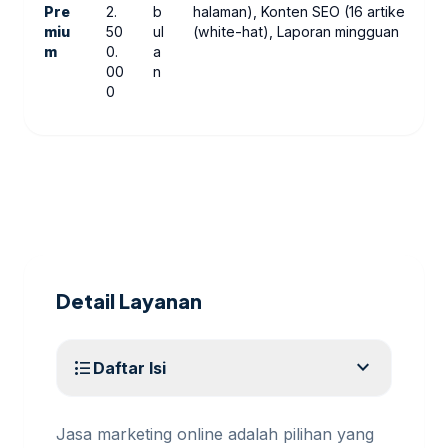
Pre
2.
b
halaman), Konten SEO (16 artikel), Tec
miu
50
ul
(white-hat), Laporan mingguan + evalu
m
0.
a
00
n
0
Detail Layanan
expand_more
format_list_bulleted
Daftar Isi
Jasa marketing online adalah pilihan yang