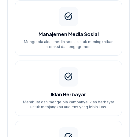
Kami memiliki tim yang dengan proses kerja
task_alt
terstruktur dan telah membantu banyak
bisnis di Tegal untuk mencapai tujuan
pemasaran mereka. Dengan pendekatan
Manajemen Media Sosial
yang transparan dan hasil yang terukur,
Mengelola akun media sosial untuk meningkatkan
kami berkomitmen untuk memberikan
interaksi dan engagement.
layanan terbaik. konsultasikan kebutuhan
via WhatsApp untuk mendapatkan
penawaran khusus sebelum acara Anda!
task_alt
Iklan Berbayar
Membuat dan mengelola kampanye iklan berbayar
untuk menjangkau audiens yang lebih luas.