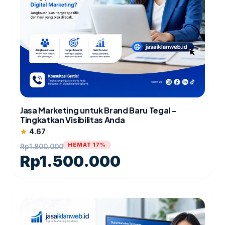
Jasa Marketing untuk Brand Baru Tegal -
Tingkatkan Visibilitas Anda
4.67
star
HEMAT 17%
Rp
1.800.000
Rp
1.500.000