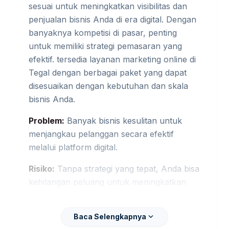
sesuai untuk meningkatkan visibilitas dan
penjualan bisnis Anda di era digital. Dengan
banyaknya kompetisi di pasar, penting
untuk memiliki strategi pemasaran yang
efektif. tersedia layanan marketing online di
Tegal dengan berbagai paket yang dapat
disesuaikan dengan kebutuhan dan skala
bisnis Anda.
Problem:
Banyak bisnis kesulitan untuk
menjangkau pelanggan secara efektif
melalui platform digital.
Risiko:
Tanpa strategi yang tepat, Anda bisa
kehilangan peluang untuk meningkatkan
penjualan. Jika kebutuhan berkembang ke
layanan terkait,
jasa digital marketing Tegal
expand_more
Baca Selengkapnya
membantu pembaca menjaga brief tetap