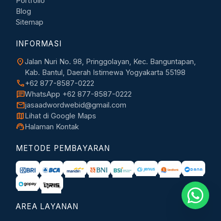
Portfolio
Blog
Sitemap
INFORMASI
location_on
Jalan Nuri No. 98, Pringgolayan, Kec. Banguntapan,
Kab. Bantul, Daerah Istimewa Yogyakarta 55198
call
+62 877-8587-0222
chat
WhatsApp +62 877-8587-0222
mail
jasaadwordwebid@gmail.com
map
Lihat di Google Maps
support_agent
Halaman Kontak
METODE PEMBAYARAN
AREA LAYANAN