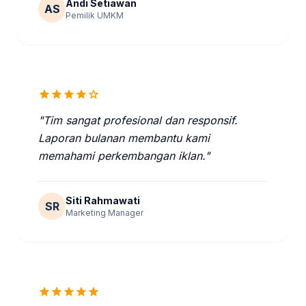
Andi Setiawan
AS
Pemilik UMKM
star
star
star
star
star
"Tim sangat profesional dan responsif.
Laporan bulanan membantu kami
memahami perkembangan iklan."
Siti Rahmawati
SR
Marketing Manager
star
star
star
star
star