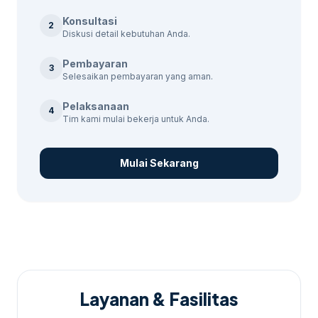
Setup akun,
Konsultasi
Rp
riset
2
Paket Trial
6 hari
Diskusi detail kebutuhan Anda.
500.000
keyword,
laporan
Pembayaran
3
Selesaikan pembayaran yang aman.
Penargetan
Paket
Rp
30
lokal, laporan
Starter
Pelaksanaan
1.000.000
hari
4
bulanan
Tim kami mulai bekerja untuk Anda.
Optimasi
Paket
Rp
30
harian, A/B
Standard
1.750.000
Mulai Sekarang
hari
testing
Multi-
Paket rapi
Rp
30
kampanye,
dan terarah
2.500.000
hari
laporan
mingguan
Kampanye
Paket
Rp
30
lengkap,
Layanan & Fasilitas
Enterprise
5.000.000
hari
manajer akun