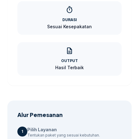
membantu pembaca menjaga brief tetap
timer
selaras dengan target promosi.
DURASI
Kenapa Memilih Kami?
Sesuai Kesepakatan
Kami memiliki pengalaman luas dalam
menyediakan jasa marketing untuk berbagai
description
jenis perusahaan di Klaten. Dengan
OUTPUT
pendekatan yang berbasis data, kami dapat
Hasil Terbaik
membantu Anda meraih hasil yang optimal.
Jika kebutuhan berkembang ke layanan
terkait,
jasaiklanweb.id
membantu pembaca
menjaga brief tetap selaras dengan target
promosi.
Alur Pemesanan
Detail Paket Jasa Marketing
Pilih Layanan
1
Paket
Harga
Durasi
Fitur
Tentukan paket yang sesuai kebutuhan.