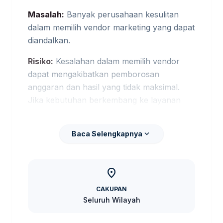
Masalah:
Banyak perusahaan kesulitan
dalam memilih vendor marketing yang dapat
diandalkan.
Risiko:
Kesalahan dalam memilih vendor
dapat mengakibatkan pemborosan
anggaran dan hasil yang tidak maksimal.
Jika kebutuhan berkembang ke layanan
terkait,
jasa digital marketing Klaten
membantu pembaca menjaga brief tetap
expand_more
Baca Selengkapnya
selaras dengan target promosi.
Solusi:
tersedia jasa marketing yang
location_on
terintegrasi dengan berbagai paket yang
sesuai dengan kebutuhan Anda. Jika
CAKUPAN
kebutuhan berkembang ke layanan terkait,
Seluruh Wilayah
jasa landing page conversion Klaten