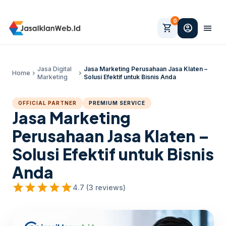
0
shopping_cart
account_circle
menu
Jasa Digital
Jasa Marketing Perusahaan Jasa Klaten –
Home
chevron_right
chevron_right
Marketing
Solusi Efektif untuk Bisnis Anda
OFFICIAL PARTNER
PREMIUM SERVICE
Jasa Marketing
Perusahaan Jasa Klaten –
Solusi Efektif untuk Bisnis
Anda
star
star
star
star
star
4.7 (3 reviews)