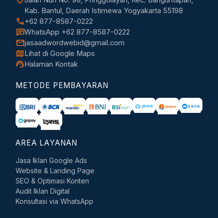
Kab. Bantul, Daerah Istimewa Yogyakarta 55198
call
+62 877-8587-0222
chat
WhatsApp +62 877-8587-0222
mail
jasaadwordwebid@gmail.com
map
Lihat di Google Maps
support_agent
Halaman Kontak
METODE PEMBAYARAN
AREA LAYANAN
Jasa Iklan Google Ads
Website & Landing Page
SEO & Optimasi Konten
Audit Iklan Digital
Konsultasi via WhatsApp