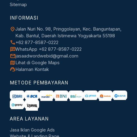
Sitemap
INFORMASI
location_on
Jalan Nuri No. 98, Pringgolayan, Kec. Banguntapan,
Kab. Bantul, Daerah Istimewa Yogyakarta 55198
call
+62 877-8587-0222
chat
WhatsApp +62 877-8587-0222
mail
jasaadwordwebid@gmail.com
map
Lihat di Google Maps
support_agent
Halaman Kontak
METODE PEMBAYARAN
AREA LAYANAN
Jasa Iklan Google Ads
Website & Landing Page