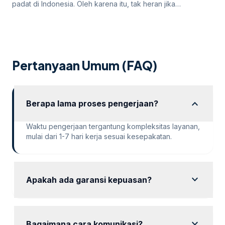
padat di Indonesia. Oleh karena itu, tak heran jika
persaingan bisnis online di dalamnya juga sangatlah ketat.
Untuk itu, para pengusaha yang menargetkan Jakarta
sebagai salah satu wilayah targetnya. Lantas, bagaimana
cara pengusaha di Jakarta mempromosikan bisnisnya di
internet? Apakah menggunakan cara “biasa” saja sudah
Pertanyaan Umum (FAQ)
cukup? Atau […]
expand_more
Berapa lama proses pengerjaan?
Waktu pengerjaan tergantung kompleksitas layanan,
mulai dari 1-7 hari kerja sesuai kesepakatan.
expand_more
Apakah ada garansi kepuasan?
Ya, kami memberikan garansi kepuasan dengan
revisi hingga hasil sesuai keinginan Anda.
expand_more
Bagaimana cara komunikasi?