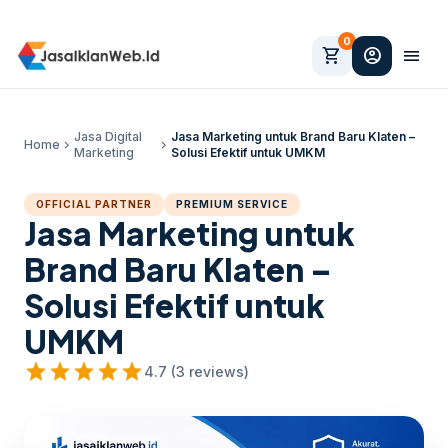
0
shopping_cart
account_circle
menu
Jasa Digital
Jasa Marketing untuk Brand Baru Klaten –
Home
chevron_right
chevron_right
Marketing
Solusi Efektif untuk UMKM
OFFICIAL PARTNER
PREMIUM SERVICE
Jasa Marketing untuk
Brand Baru Klaten –
Solusi Efektif untuk
UMKM
star
star
star
star
star
4.7 (3 reviews)