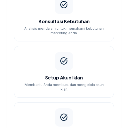
task_alt
konteks tambahan,
jasa landing page
conversion Klaten
memberi jalur baca yang
masih relevan tanpa mengalihkan fokus dari
Konsultasi Kebutuhan
kebutuhan utama.
Analisis mendalam untuk memahami kebutuhan
marketing Anda.
task_alt
Setup Akun Iklan
Membantu Anda membuat dan mengelola akun
iklan.
task_alt