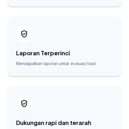
verified_user
Laporan Terperinci
Mendapatkan laporan untuk evaluasi hasil.
verified_user
Dukungan rapi dan terarah