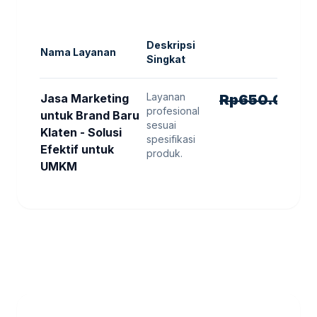
Deskripsi
Nama Layanan
Singkat
Layanan
H
Jasa Marketing
Rp
650.000
R
profesional
untuk Brand Baru
sesuai
Klaten - Solusi
spesifikasi
Efektif untuk
produk.
UMKM