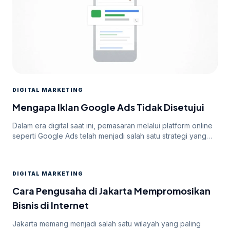
DIGITAL MARKETING
Mengapa Iklan Google Ads Tidak Disetujui
Dalam era digital saat ini, pemasaran melalui platform online
seperti Google Ads telah menjadi salah satu strategi yang
paling efektif untuk meningkatkan visibilitas dan mencapai
target audiens secara luas. Namun, di balik potensi besar
yang ditawarkan oleh Google Ads, seringkali pengiklan
DIGITAL MARKETING
menghadapi tantangan dalam mendapatkan persetujuan
iklan mereka. Dalam artikel ini, kita akan membahas
Cara Pengusaha di Jakarta Mempromosikan
mengapa […]
Bisnis di Internet
Jakarta memang menjadi salah satu wilayah yang paling