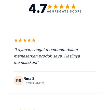
4.7
star
star
star
star
star
AGGREGATE SCORE
star
star
star
star
star
"Layanan sangat membantu dalam
memasarkan produk saya. Hasilnya
memuaskan!"
Rina S.
RS
Pemilik UMKM