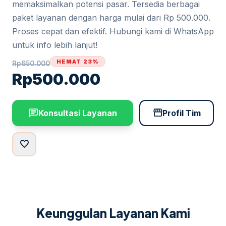
memaksimalkan potensi pasar. Tersedia berbagai
paket layanan dengan harga mulai dari Rp 500.000.
Proses cepat dan efektif. Hubungi kami di WhatsApp
untuk info lebih lanjut!
HEMAT 23%
Rp
650.000
Rp
500.000
chat
storefront
Konsultasi Layanan
Profil Tim
favorite
Keunggulan Layanan Kami