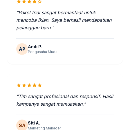
star
star
star
star
star
"Paket trial sangat bermanfaat untuk
mencoba iklan. Saya berhasil mendapatkan
pelanggan baru."
Andi P.
AP
Pengusaha Muda
star
star
star
star
star
"Tim sangat profesional dan responsif. Hasil
kampanye sangat memuaskan."
Siti A.
SA
Marketing Manager