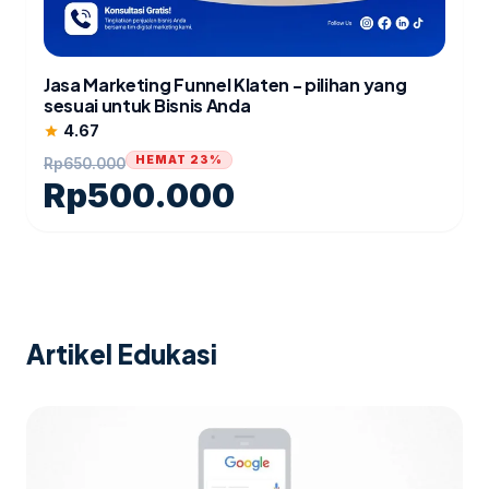
Jasa Marketing Funnel Klaten - pilihan yang
sesuai untuk Bisnis Anda
4.67
star
HEMAT 23%
Rp
650.000
Rp
500.000
Artikel Edukasi