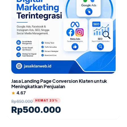
Jasa Landing Page Conversion Klaten untuk
Meningkatkan Penjualan
4.67
star
HEMAT 23%
Rp
650.000
Rp
500.000