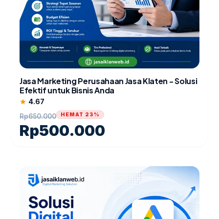
Jasa Marketing Perusahaan Jasa Klaten - Solusi
Efektif untuk Bisnis Anda
4.67
star
HEMAT 23%
Rp
650.000
Rp
500.000