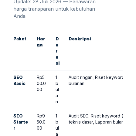
Update: 28 Juli 2026 — Penawaran
harga transparan untuk kebutuhan
Anda
Paket
Har
D
Deskripsi
ga
u
r
a
si
SEO
Rp5
1
Audit ringan, Riset keyword (10)
Basic
00.0
b
bulanan
00
ul
a
n
SEO
Rp9
1
Audit SEO, Riset keyword (20), 
Starte
50.0
b
teknis dasar, Laporan bulanan
r
00
ul
a