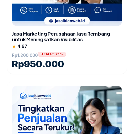
Jasa Marketing Perusahaan Jasa Rembang
untuk Meningkatkan Visibilitas
4.67
star
HEMAT 21%
Rp
1.200.000
Rp
950.000