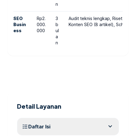
n
SEO
Rp2.
3
Audit teknis lengkap, Riset keyw
Busin
000.
b
Konten SEO (8 artikel), Schema 
ess
000
ul
a
n
Detail Layanan
expand_more
format_list_bulleted
Daftar Isi