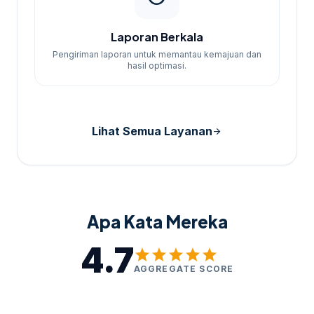
Laporan Berkala
Pengiriman laporan untuk memantau kemajuan dan
hasil optimasi.
Lihat Semua Layanan
arrow_forward
Apa Kata Mereka
4.7
star
star
star
star
star
AGGREGATE SCORE