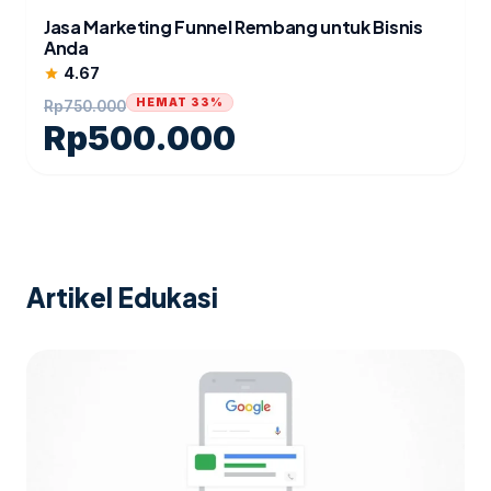
Jasa Marketing Funnel Rembang untuk Bisnis
Anda
4.67
star
HEMAT 33%
Rp
750.000
Rp
500.000
Artikel Edukasi