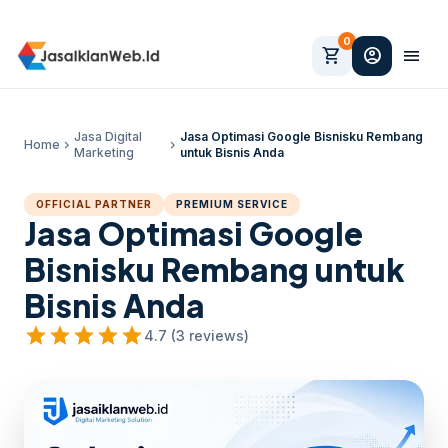
0
shopping_cart
account_circle
menu
Jasa Digital
Jasa Optimasi Google Bisnisku Rembang
Home
chevron_right
chevron_right
Marketing
untuk Bisnis Anda
OFFICIAL PARTNER
PREMIUM SERVICE
Jasa Optimasi Google
Bisnisku Rembang untuk
Bisnis Anda
star
star
star
star
star
4.7 (3 reviews)