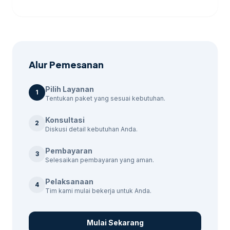
mengoptimalkan Google Bisnisku untuk
berbagai jenis bisnis di Rembang, termasuk
di daerah Leteh, Bulu, dan Pasarbanggi.
tersedia paket yang sesuai dengan
kebutuhan bisnis Anda.
Alur Pemesanan
Pilih Layanan
1
Tentukan paket yang sesuai kebutuhan.
Konsultasi
2
Diskusi detail kebutuhan Anda.
Pembayaran
3
Selesaikan pembayaran yang aman.
Pelaksanaan
4
Tim kami mulai bekerja untuk Anda.
Mulai Sekarang