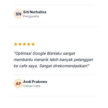
Siti Nurhaliza
SN
Pengusaha
star
star
star
star
star
"Optimasi Google Bisnisku sangat
membantu menarik lebih banyak pelanggan
ke cafe saya. Sangat direkomendasikan!"
Andi Prabowo
AP
Owner Cafe