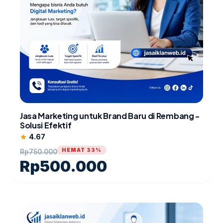
Jasa Marketing untuk Brand Baru di Rembang -
Solusi Efektif
4.67
star
HEMAT 33%
Rp
750.000
Rp
500.000