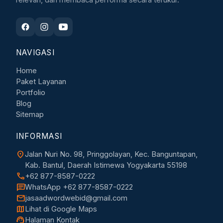
NAVIGASI
Home
Paket Layanan
Portfolio
Blog
Sitemap
INFORMASI
location_on
Jalan Nuri No. 98, Pringgolayan, Kec. Banguntapan,
Kab. Bantul, Daerah Istimewa Yogyakarta 55198
call
+62 877-8587-0222
chat
WhatsApp +62 877-8587-0222
mail
jasaadwordwebid@gmail.com
map
Lihat di Google Maps
support_agent
Halaman Kontak