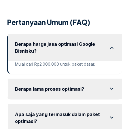
sebagai salah satu wilayah targetnya. Lantas, bagaimana
cara pengusaha di Jakarta mempromosikan bisnisnya di
internet? Apakah menggunakan cara “biasa” saja sudah
Pertanyaan Umum (FAQ)
cukup? Atau […]
Berapa harga jasa optimasi Google
expand_more
Bisnisku?
Mulai dari Rp2.000.000 untuk paket dasar.
expand_more
Berapa lama proses optimasi?
Proses optimasi biasanya memakan waktu antara 1
hingga 3 bulan tergantung paket.
Apa saja yang termasuk dalam paket
expand_more
optimasi?