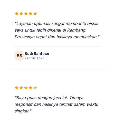
star
star
star
star
star
"Layanan optimasi sangat membantu bisnis
saya untuk lebih dikenal di Rembang.
Prosesnya cepat dan hasilnya memuaskan."
Budi Santoso
BS
Pemilik Toko
star
star
star
star
star
"Saya puas dengan jasa ini. Timnya
responsif dan hasilnya terlihat dalam waktu
singkat."