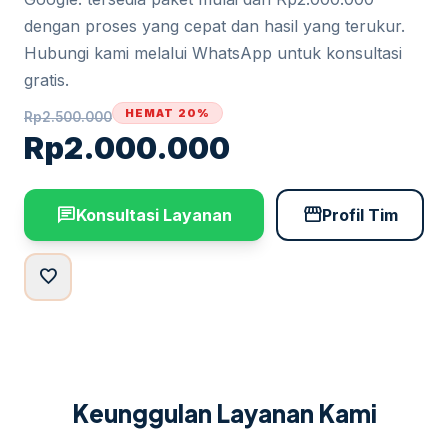
dengan proses yang cepat dan hasil yang terukur.
Hubungi kami melalui WhatsApp untuk konsultasi
gratis.
HEMAT 20%
Rp
2.500.000
Rp
2.000.000
chat
storefront
Konsultasi Layanan
Profil Tim
favorite
Keunggulan Layanan Kami