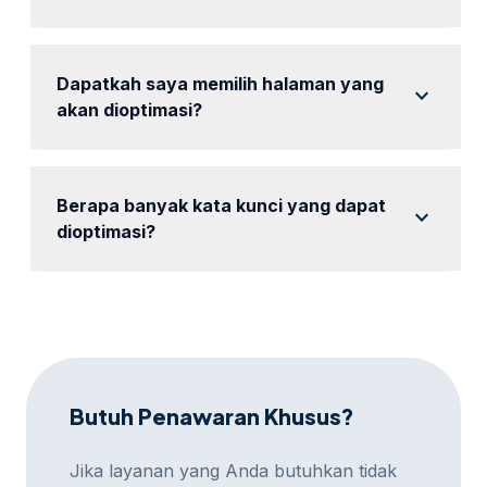
Tidak ada biaya tambahan, semua sudah termasuk
dalam paket.
Dapatkah saya memilih halaman yang
expand_more
akan dioptimasi?
Ya, Anda dapat memilih halaman yang ingin
dioptimasi.
Berapa banyak kata kunci yang dapat
expand_more
dioptimasi?
Jumlah kata kunci tergantung pada paket yang Anda
pilih.
Butuh Penawaran Khusus?
Jika layanan yang Anda butuhkan tidak