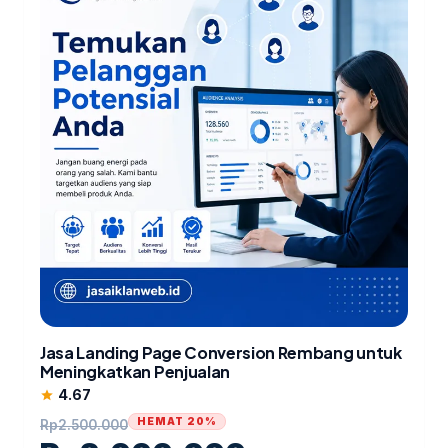
Jasa Landing Page Conversion Rembang untuk
Meningkatkan Penjualan
4.67
star
HEMAT 20%
Rp
2.500.000