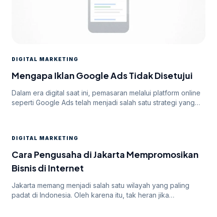
DIGITAL MARKETING
Mengapa Iklan Google Ads Tidak Disetujui
Dalam era digital saat ini, pemasaran melalui platform online
seperti Google Ads telah menjadi salah satu strategi yang
paling efektif untuk meningkatkan visibilitas dan mencapai
target audiens secara luas. Namun, di balik potensi besar
yang ditawarkan oleh Google Ads, seringkali pengiklan
DIGITAL MARKETING
menghadapi tantangan dalam mendapatkan persetujuan
iklan mereka. Dalam artikel ini, kita akan membahas
Cara Pengusaha di Jakarta Mempromosikan
mengapa […]
Bisnis di Internet
Jakarta memang menjadi salah satu wilayah yang paling
padat di Indonesia. Oleh karena itu, tak heran jika
persaingan bisnis online di dalamnya juga sangatlah ketat.
Untuk itu, para pengusaha yang menargetkan Jakarta