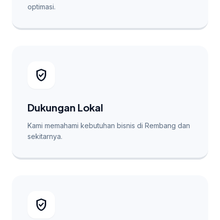
optimasi.
verified_user
Dukungan Lokal
Kami memahami kebutuhan bisnis di Rembang dan
sekitarnya.
verified_user