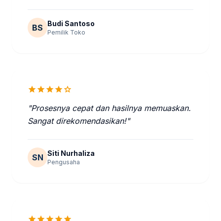
Budi Santoso
BS
Pemilik Toko
star
star
star
star
star
"Prosesnya cepat dan hasilnya memuaskan.
Sangat direkomendasikan!"
Siti Nurhaliza
SN
Pengusaha
star
star
star
star
star