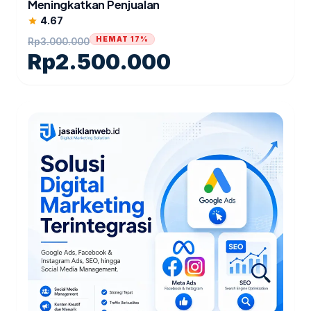
Meningkatkan Penjualan
4.67
star
HEMAT 17%
Rp
3.000.000
Rp
2.500.000