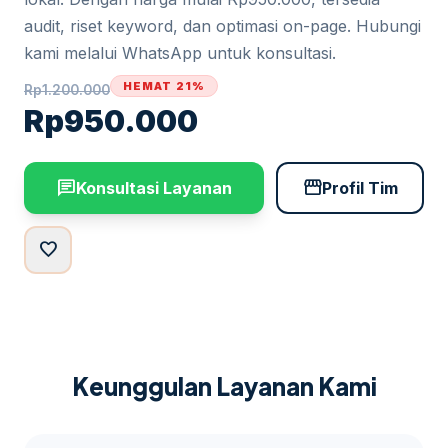
audit, riset keyword, dan optimasi on-page. Hubungi
kami melalui WhatsApp untuk konsultasi.
HEMAT 21%
Rp
1.200.000
Rp
950.000
chat
storefront
Konsultasi Layanan
Profil Tim
favorite
Keunggulan Layanan Kami