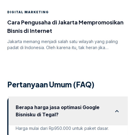
target audiens secara luas. Namun, di balik potensi besar
yang ditawarkan oleh Google Ads, seringkali pengiklan
DIGITAL MARKETING
menghadapi tantangan dalam mendapatkan persetujuan
iklan mereka. Dalam artikel ini, kita akan membahas
Cara Pengusaha di Jakarta Mempromosikan
mengapa […]
Bisnis di Internet
Jakarta memang menjadi salah satu wilayah yang paling
padat di Indonesia. Oleh karena itu, tak heran jika
persaingan bisnis online di dalamnya juga sangatlah ketat.
Untuk itu, para pengusaha yang menargetkan Jakarta
sebagai salah satu wilayah targetnya. Lantas, bagaimana
cara pengusaha di Jakarta mempromosikan bisnisnya di
internet? Apakah menggunakan cara “biasa” saja sudah
Pertanyaan Umum (FAQ)
cukup? Atau […]
Berapa harga jasa optimasi Google
expand_more
Bisnisku di Tegal?
Harga mulai dari Rp950.000 untuk paket dasar.