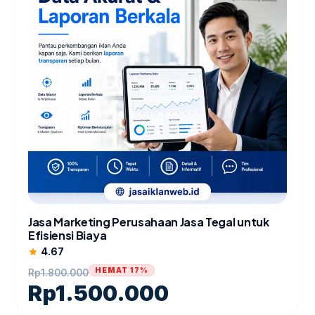
Jasa Marketing Perusahaan Jasa Tegal untuk
Efisiensi Biaya
4.67
star
HEMAT 17%
Rp
1.800.000
Rp
1.500.000