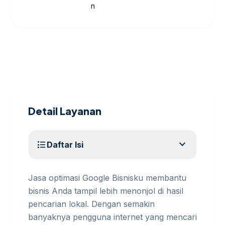
n
Detail Layanan
expand_more
format_list_bulleted
Daftar Isi
Jasa optimasi Google Bisnisku membantu
bisnis Anda tampil lebih menonjol di hasil
pencarian lokal. Dengan semakin
banyaknya pengguna internet yang mencari