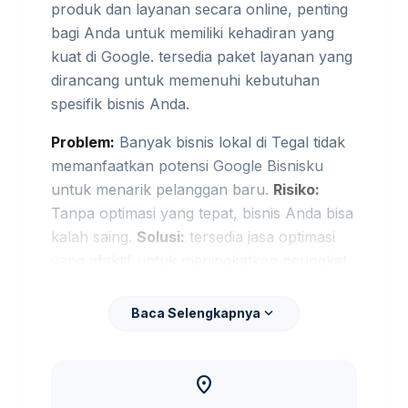
produk dan layanan secara online, penting
bagi Anda untuk memiliki kehadiran yang
kuat di Google. tersedia paket layanan yang
dirancang untuk memenuhi kebutuhan
spesifik bisnis Anda.
Problem:
Banyak bisnis lokal di Tegal tidak
memanfaatkan potensi Google Bisnisku
untuk menarik pelanggan baru.
Risiko:
Tanpa optimasi yang tepat, bisnis Anda bisa
kalah saing.
Solusi:
tersedia jasa optimasi
yang efektif untuk meningkatkan peringkat
dan visibilitas. Jika kebutuhan berkembang
ke layanan terkait,
jasa digital marketing
expand_more
Baca Selengkapnya
Tegal
membantu pembaca menjaga brief
tetap selaras dengan target promosi.
location_on
Kenapa Memilih Layanan