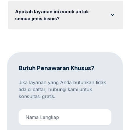
satu. Hubungi kami untuk detail.
Apakah layanan ini cocok untuk
expand_more
semua jenis bisnis?
Ya, layanan ini cocok untuk berbagai jenis bisnis
yang ingin meningkatkan visibilitas online.
Butuh Penawaran Khusus?
Jika layanan yang Anda butuhkan tidak
ada di daftar, hubungi kami untuk
konsultasi gratis.