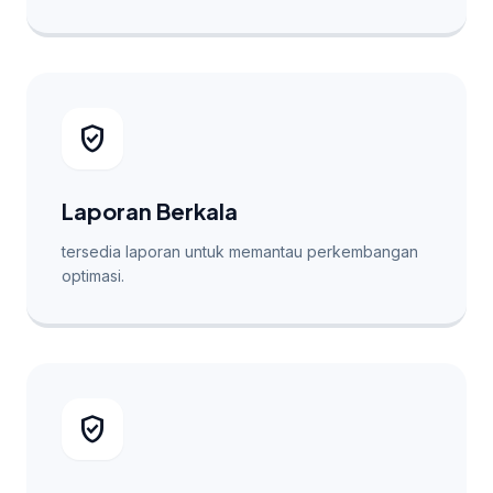
verified_user
Laporan Berkala
tersedia laporan untuk memantau perkembangan
optimasi.
verified_user