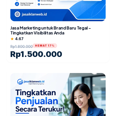
Jasa Marketing untuk Brand Baru Tegal -
Tingkatkan Visibilitas Anda
4.67
star
HEMAT 17%
Rp
1.800.000
Rp
1.500.000