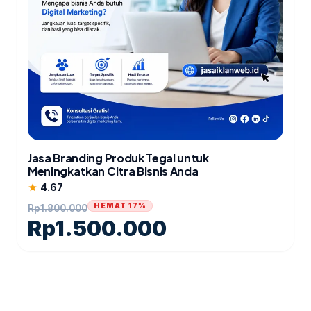
Jasa Branding Produk Tegal untuk
Meningkatkan Citra Bisnis Anda
4.67
star
HEMAT 17%
Rp
1.800.000
Rp
1.500.000