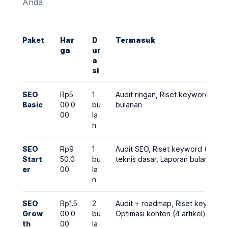
Anda
Paket
Har
D
Termasuk
ga
ur
a
si
SEO
Rp5
1
Audit ringan, Riset keyword (10)
Basic
00.0
bu
bulanan
00
la
n
SEO
Rp9
1
Audit SEO, Riset keyword (20), 
Start
50.0
bu
teknis dasar, Laporan bulanan
er
00
la
n
SEO
Rp1.5
2
Audit + roadmap, Riset keyword 
Grow
00.0
bu
Optimasi konten (4 artikel), Inter
th
00
la