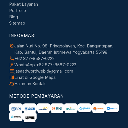
Paket Layanan
Portfolio
Blog
Sitemap
INFORMASI
location_on
Jalan Nuri No. 98, Pringgolayan, Kec. Banguntapan,
Kab. Bantul, Daerah Istimewa Yogyakarta 55198
call
+62 877-8587-0222
chat
WhatsApp +62 877-8587-0222
mail
jasaadwordwebid@gmail.com
map
Lihat di Google Maps
support_agent
Halaman Kontak
METODE PEMBAYARAN