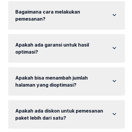
dan Pasar Pagi.
Bagaimana cara melakukan
expand_more
pemesanan?
Hubungi kami melalui WhatsApp untuk konsultasi dan
pemesanan.
Apakah ada garansi untuk hasil
expand_more
optimasi?
Kami tidak memberikan garansi spesifik, tetapi kami
berkomitmen untuk memberikan hasil terbaik.
Apakah bisa menambah jumlah
expand_more
halaman yang dioptimasi?
Ya, Anda bisa menambah jumlah halaman dengan
biaya tambahan.
Apakah ada diskon untuk pemesanan
expand_more
paket lebih dari satu?
tersedia diskon untuk pemesanan paket lebih dari