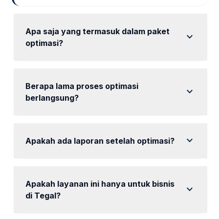
Apa saja yang termasuk dalam paket
expand_more
optimasi?
Paket termasuk audit, riset keyword, dan optimasi
on-page.
Berapa lama proses optimasi
expand_more
berlangsung?
Proses optimasi biasanya berlangsung selama 1
bulan.
expand_more
Apakah ada laporan setelah optimasi?
Ya, tersedia laporan berkala untuk memantau hasil.
Apakah layanan ini hanya untuk bisnis
expand_more
di Tegal?
Kami fokus pada bisnis di Tegal Timur, Mintaragen,