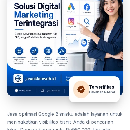
verified
Terverifikasi
Layanan Resmi
Jasa optimasi Google Bisnisku adalah layanan untuk
meningkatkan visibilitas bisnis Anda di pencarian
lokal. Dengan harga mulai Rp950.000, tersedia