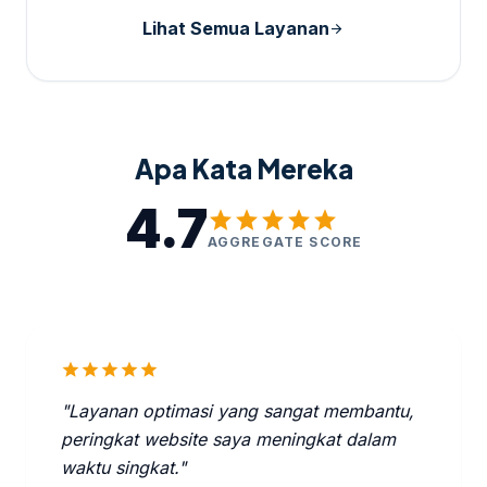
Lihat Semua Layanan
arrow_forward
Apa Kata Mereka
4.7
star
star
star
star
star
AGGREGATE SCORE
star
star
star
star
star
"Layanan optimasi yang sangat membantu,
peringkat website saya meningkat dalam
waktu singkat."