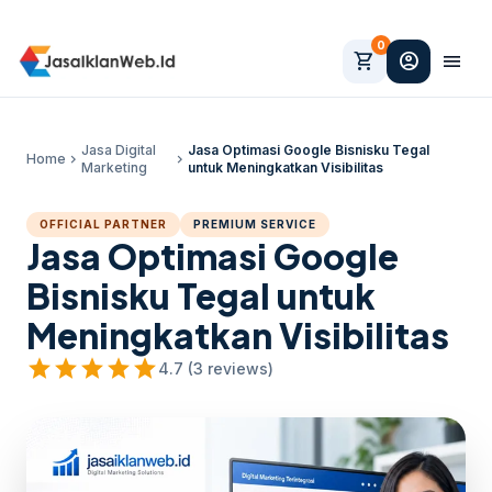
0
shopping_cart
account_circle
menu
Jasa Digital
Jasa Optimasi Google Bisnisku Tegal
Home
chevron_right
chevron_right
Marketing
untuk Meningkatkan Visibilitas
OFFICIAL PARTNER
PREMIUM SERVICE
Jasa Optimasi Google
Bisnisku Tegal untuk
Meningkatkan Visibilitas
star
star
star
star
star
4.7 (3 reviews)