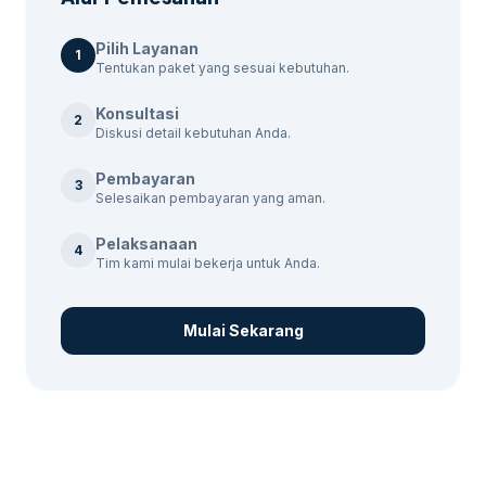
Laporan berkala untuk memantau
Pilih Layanan
perkembangan dan hasil.
1
Tentukan paket yang sesuai kebutuhan.
Untuk konteks tambahan,
jasa whatsapp
Konsultasi
2
marketing Tegal
memberi jalur baca yang
Diskusi detail kebutuhan Anda.
masih relevan tanpa mengalihkan fokus dari
Pembayaran
kebutuhan utama.
3
Selesaikan pembayaran yang aman.
Pelaksanaan
4
Tim kami mulai bekerja untuk Anda.
Mulai Sekarang