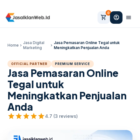
0
shopping_cart
account_circle
menu
Jasa Digital
Jasa Pemasaran Online Tegal untuk
Home
chevron_right
chevron_right
Marketing
Meningkatkan Penjualan Anda
OFFICIAL PARTNER
PREMIUM SERVICE
Jasa Pemasaran Online
Tegal untuk
Meningkatkan Penjualan
Anda
star
star
star
star
star
4.7 (3 reviews)