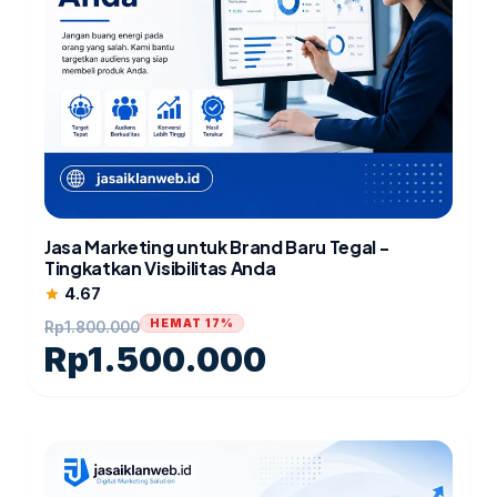
Jasa Marketing untuk Brand Baru Tegal -
Tingkatkan Visibilitas Anda
4.67
star
HEMAT 17%
Rp
1.800.000
Rp
1.500.000