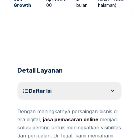
Growth
00
bulan
halaman)
Detail Layanan
expand_more
format_list_bulleted
Daftar Isi
Dengan meningkatnya persaingan bisnis di
era digital,
jasa pemasaran online
menjadi
solusi penting untuk meningkatkan visibilitas
dan penjualan. Di Tegal, kami memahami