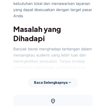
kebutuhan lokal dan menawarkan layanan
yang dapat disesuaikan dengan target pasar
Anda.
Masalah yang
Dihadapi
Banyak bisnis menghadapi tantangan dalam
menjangkau audiens yang lebih luas dan
meningkatkan penjualan. Tanpa strategi
pemasaran yang tepat, usaha Anda bisa
terjebak dalam persaingan yang ketat. Jika
kebutuhan berkembang ke layanan terkait,
expand_more
Baca Selengkapnya
jasa digital marketing Tegal
membantu
pembaca menjaga brief tetap selaras
dengan target promosi.
location_on