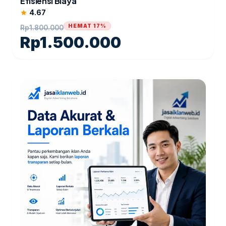
Efisiensi Biaya
4.67
star
HEMAT 17%
Rp
1.800.000
Rp
1.500.000