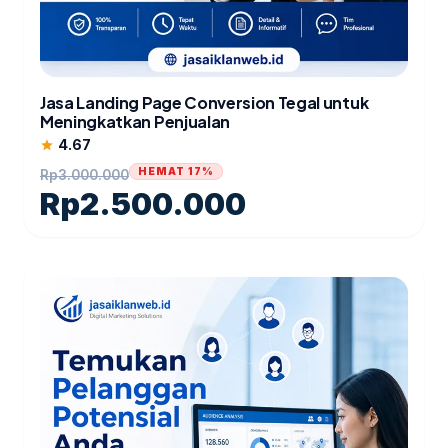
Jasa Landing Page Conversion Tegal untuk
Meningkatkan Penjualan
4.67
star
HEMAT 17%
Rp
3.000.000
Rp
2.500.000