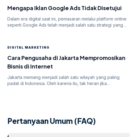
Mengapa Iklan Google Ads Tidak Disetujui
Dalam era digital saat ini, pemasaran melalui platform online
seperti Google Ads telah menjadi salah satu strategi yang
paling efektif untuk meningkatkan visibilitas dan mencapai
target audiens secara luas. Namun, di balik potensi besar
yang ditawarkan oleh Google Ads, seringkali pengiklan
DIGITAL MARKETING
menghadapi tantangan dalam mendapatkan persetujuan
iklan mereka. Dalam artikel ini, kita akan membahas
Cara Pengusaha di Jakarta Mempromosikan
mengapa […]
Bisnis di Internet
Jakarta memang menjadi salah satu wilayah yang paling
padat di Indonesia. Oleh karena itu, tak heran jika
persaingan bisnis online di dalamnya juga sangatlah ketat.
Untuk itu, para pengusaha yang menargetkan Jakarta
sebagai salah satu wilayah targetnya. Lantas, bagaimana
cara pengusaha di Jakarta mempromosikan bisnisnya di
internet? Apakah menggunakan cara “biasa” saja sudah
Pertanyaan Umum (FAQ)
cukup? Atau […]