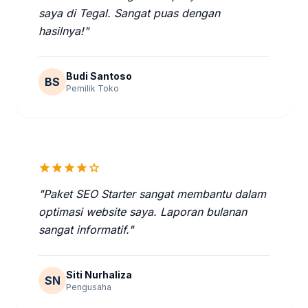
saya di Tegal. Sangat puas dengan
hasilnya!"
Budi Santoso
BS
Pemilik Toko
star
star
star
star
star
"Paket SEO Starter sangat membantu dalam
optimasi website saya. Laporan bulanan
sangat informatif."
Siti Nurhaliza
SN
Pengusaha