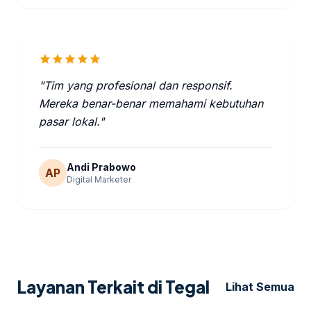
star
star
star
star
star
"Tim yang profesional dan responsif.
Mereka benar-benar memahami kebutuhan
pasar lokal."
Andi Prabowo
AP
Digital Marketer
Layanan Terkait di Tegal
Lihat Semua