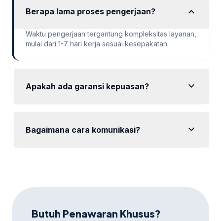
expand_more
Berapa lama proses pengerjaan?
Waktu pengerjaan tergantung kompleksitas layanan,
mulai dari 1-7 hari kerja sesuai kesepakatan.
expand_more
Apakah ada garansi kepuasan?
Ya, kami memberikan garansi kepuasan dengan
revisi hingga hasil sesuai keinginan Anda.
expand_more
Bagaimana cara komunikasi?
Komunikasi dapat dilakukan via WhatsApp, email,
atau platform meeting online sesuai preferensi Anda.
Butuh Penawaran Khusus?