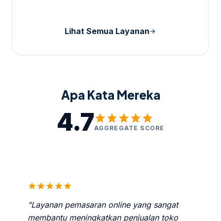
Lihat Semua Layanan
arrow_forward
Apa Kata Mereka
4.7
star
star
star
star
star
AGGREGATE SCORE
star
star
star
star
star
"Layanan pemasaran online yang sangat
membantu meningkatkan penjualan toko