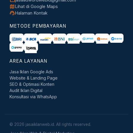
map
Lihat di Google Maps
support_agent
Halaman Kontak
METODE PEMBAYARAN
AREA LAYANAN
Jasa Iklan Google Ads
Website & Landing Page
SEO & Optimasi Konten
Audit Iklan Digital
Konsultasi via WhatsApp
© 2026 jasaiklanweb.id. All rights reserved.