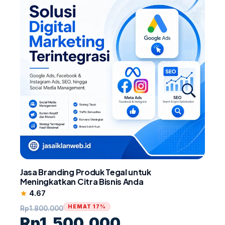
Jasa Branding Produk Tegal untuk
Meningkatkan Citra Bisnis Anda
4.67
star
HEMAT 17%
Rp
1.800.000
Rp
1.500.000