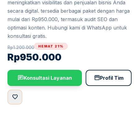
meningkatkan visibilitas dan penjualan bisnis Anda
secara digital. tersedia berbagai paket dengan harga
mulai dari Rp950.000, termasuk audit SEO dan
optimasi konten. Hubungi kami di WhatsApp untuk
konsultasi gratis.
HEMAT 21%
Rp
1.200.000
Rp
950.000
chat
storefront
Konsultasi Layanan
Profil Tim
favorite