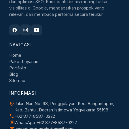
dan optimasi SEO. Kami bantu bisnis meningkatkan
visibilitas di Google, mendapatkan prospek yang
relevan, dan membaca performa secara terukur.
NAVIGASI
Home
Paket Layanan
Portfolio
Blog
Sitemap
INFORMASI
location_on
Jalan Nuri No. 98, Pringgolayan, Kec. Banguntapan,
Kab. Bantul, Daerah Istimewa Yogyakarta 55198
call
+62 877-8587-0222
chat
WhatsApp +62 877-8587-0222
mail
jasaadwordwebid@gmail.com