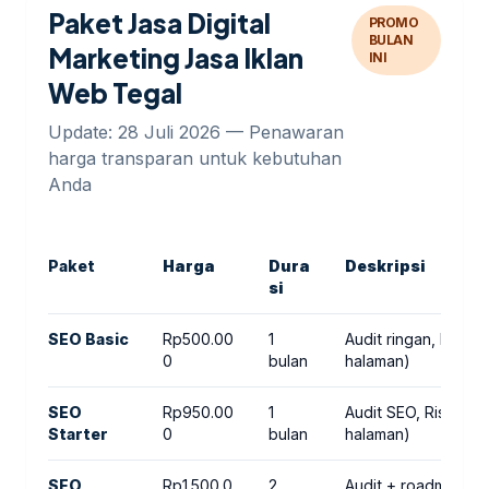
Paket Jasa Digital
PROMO
BULAN
Marketing Jasa Iklan
INI
Web Tegal
Update: 28 Juli 2026 — Penawaran
harga transparan untuk kebutuhan
Anda
Paket
Harga
Dura
Deskripsi
si
SEO Basic
Rp500.00
1
Audit ringan, Riset
0
bulan
halaman)
SEO
Rp950.00
1
Audit SEO, Riset ke
Starter
0
bulan
halaman)
SEO
Rp1.500.0
2
Audit + roadmap, R