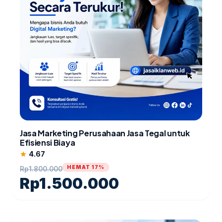
Jasa Marketing Perusahaan Jasa Tegal untuk
Efisiensi Biaya
4.67
star
HEMAT 17%
Rp
1.800.000
Rp
1.500.000