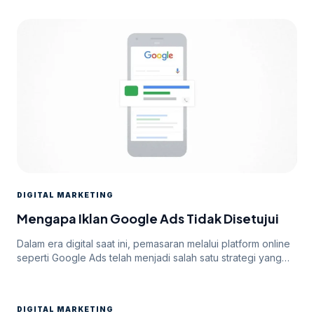
DIGITAL MARKETING
Mengapa Iklan Google Ads Tidak Disetujui
Dalam era digital saat ini, pemasaran melalui platform online
seperti Google Ads telah menjadi salah satu strategi yang
paling efektif untuk meningkatkan visibilitas dan mencapai
target audiens secara luas. Namun, di balik potensi besar
yang ditawarkan oleh Google Ads, seringkali pengiklan
DIGITAL MARKETING
menghadapi tantangan dalam mendapatkan persetujuan