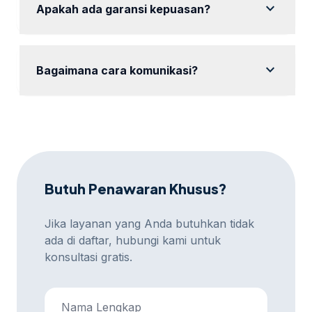
expand_more
Apakah ada garansi kepuasan?
Ya, kami memberikan garansi kepuasan dengan
revisi hingga hasil sesuai keinginan Anda.
expand_more
Bagaimana cara komunikasi?
Komunikasi dapat dilakukan via WhatsApp, email,
atau platform meeting online sesuai preferensi Anda.
Butuh Penawaran Khusus?
Jika layanan yang Anda butuhkan tidak
ada di daftar, hubungi kami untuk
konsultasi gratis.