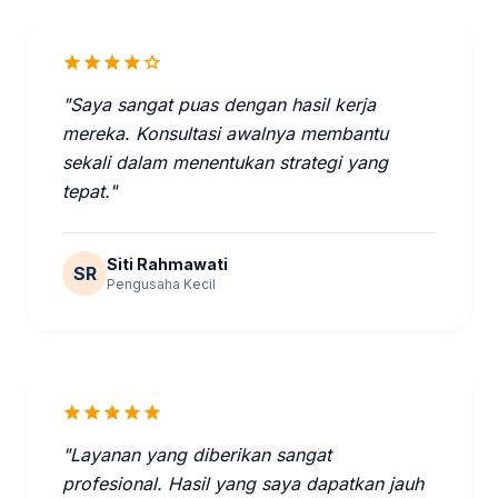
star
star
star
star
star
"Saya sangat puas dengan hasil kerja
mereka. Konsultasi awalnya membantu
sekali dalam menentukan strategi yang
tepat."
Siti Rahmawati
SR
Pengusaha Kecil
star
star
star
star
star
"Layanan yang diberikan sangat
profesional. Hasil yang saya dapatkan jauh