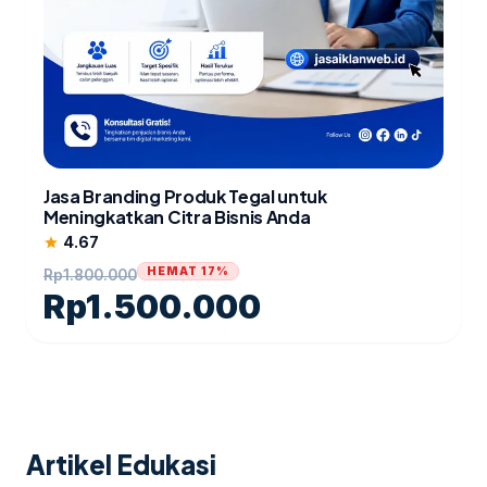
Jasa Branding Produk Tegal untuk
Meningkatkan Citra Bisnis Anda
4.67
star
HEMAT 17%
Rp
1.800.000
Rp
1.500.000
Artikel Edukasi