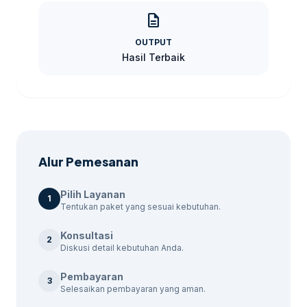
marketing, tersedia berbagai paket yang
description
dapat disesuaikan dengan kebutuhan Anda.
OUTPUT
Berikut adalah beberapa paket yang kami
Hasil Terbaik
tawarkan: Untuk membandingkan opsi yang
masih berdekatan,
jasa email marketing
Tegal
bisa menjadi rujukan sebelum
menentukan ukuran, desain, dan jadwal.
Alur Pemesanan
Pilih Layanan
1
Tentukan paket yang sesuai kebutuhan.
Konsultasi
2
Diskusi detail kebutuhan Anda.
Pembayaran
3
Selesaikan pembayaran yang aman.