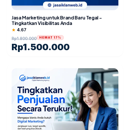
Jasa Marketing untuk Brand Baru Tegal -
Tingkatkan Visibilitas Anda
4.67
star
HEMAT 17%
Rp
1.800.000
Rp
1.500.000