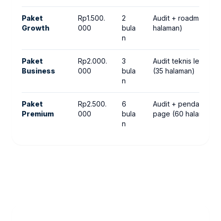
Paket
Rp1.500.
2
Audit + roadmap, Ri
Growth
000
bula
halaman)
n
Paket
Rp2.000.
3
Audit teknis lengka
Business
000
bula
(35 halaman)
n
Paket
Rp2.500.
6
Audit + pendampingan
Premium
000
bula
page (60 halaman)
n