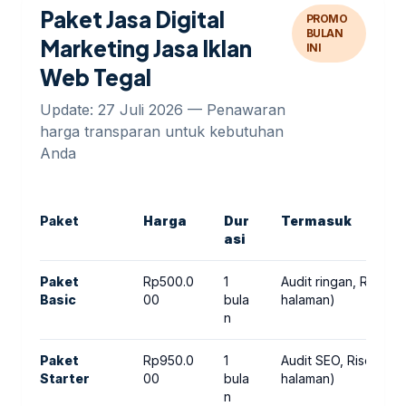
Paket Jasa Digital
PROMO
BULAN
Marketing Jasa Iklan
INI
Web Tegal
Update: 27 Juli 2026 — Penawaran
harga transparan untuk kebutuhan
Anda
Paket
Harga
Dur
Termasuk
asi
Paket
Rp500.0
1
Audit ringan, Riset 
Basic
00
bula
halaman)
n
Paket
Rp950.0
1
Audit SEO, Riset ke
Starter
00
bula
halaman)
n