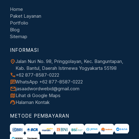
Home
Paket Layanan
Portfolio
Blog
Sitemap
INFORMASI
location_on
Jalan Nuri No. 98, Pringgolayan, Kec. Banguntapan,
Kab. Bantul, Daerah Istimewa Yogyakarta 55198
call
+62 877-8587-0222
chat
WhatsApp +62 877-8587-0222
mail
jasaadwordwebid@gmail.com
map
Lihat di Google Maps
support_agent
Halaman Kontak
METODE PEMBAYARAN