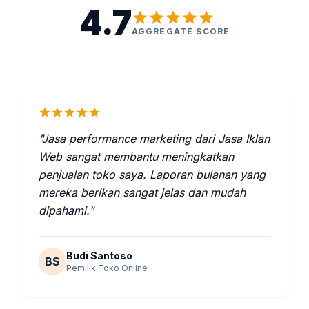
4.7
star
star
star
star
star
AGGREGATE SCORE
star
star
star
star
star
"Jasa performance marketing dari Jasa Iklan
Web sangat membantu meningkatkan
penjualan toko saya. Laporan bulanan yang
mereka berikan sangat jelas dan mudah
dipahami."
Budi Santoso
BS
Pemilik Toko Online