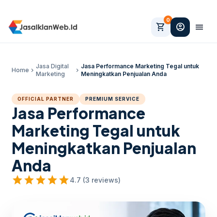
0
shopping_cart
account_circle
menu
Jasa Digital
Jasa Performance Marketing Tegal untuk
Home
chevron_right
chevron_right
Marketing
Meningkatkan Penjualan Anda
OFFICIAL PARTNER
PREMIUM SERVICE
Jasa Performance
Marketing Tegal untuk
Meningkatkan Penjualan
Anda
star
star
star
star
star
4.7 (3 reviews)