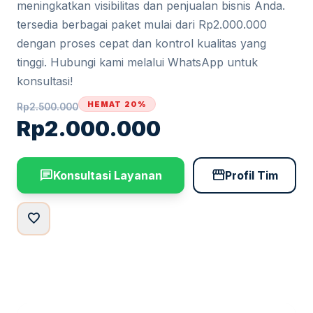
meningkatkan visibilitas dan penjualan bisnis Anda.
tersedia berbagai paket mulai dari Rp2.000.000
dengan proses cepat dan kontrol kualitas yang
tinggi. Hubungi kami melalui WhatsApp untuk
konsultasi!
HEMAT 20%
Rp
2.500.000
Rp
2.000.000
chat
storefront
Konsultasi Layanan
Profil Tim
favorite