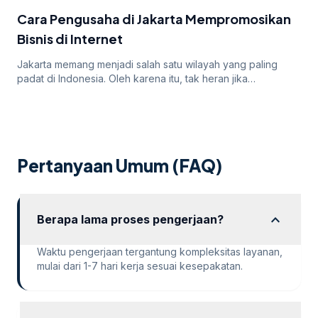
iklan mereka. Dalam artikel ini, kita akan membahas
Cara Pengusaha di Jakarta Mempromosikan
mengapa […]
Bisnis di Internet
Jakarta memang menjadi salah satu wilayah yang paling
padat di Indonesia. Oleh karena itu, tak heran jika
persaingan bisnis online di dalamnya juga sangatlah ketat.
Untuk itu, para pengusaha yang menargetkan Jakarta
sebagai salah satu wilayah targetnya. Lantas, bagaimana
cara pengusaha di Jakarta mempromosikan bisnisnya di
internet? Apakah menggunakan cara “biasa” saja sudah
Pertanyaan Umum (FAQ)
cukup? Atau […]
expand_more
Berapa lama proses pengerjaan?
Waktu pengerjaan tergantung kompleksitas layanan,
mulai dari 1-7 hari kerja sesuai kesepakatan.